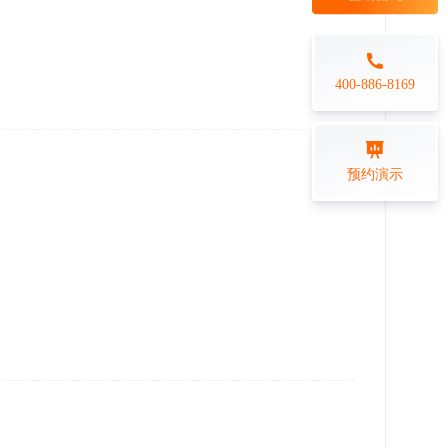
每日一练
金融行业
打卡学习
专业技能培训解决方案
400-886-8169
练习测评
预约演示
在线答题系统