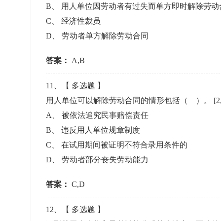
B
、
用人单位因劳动者有过失而单方即时解除劳动
C
、
经济性裁员
D
、
劳动者单方解除劳动合同
答案：
A,B
11
、【
多选题
】
用人单位可以解除劳动合同的情形包括（ ）。
[2
A
、
被依法追究民事赔偿责任
B
、
违反用人单位规章制度
C
、
在试用期间被证明不符合录用条件的
D
、
劳动者部分丧失劳动能力
答案：
C,D
12
、【
多选题
】