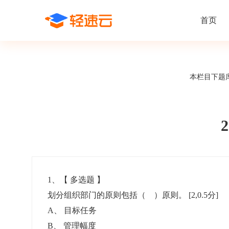
首页
场景解决方案
在线考试
支持
线上培训
本栏目下题
课程商城
题
精选优课助力学习
千道
新闻动态
线下考试
新员工培
快
在线考试系统
在线培训系
了解轻速云培训考试系统新闻资讯和
期中/期末考试、集中培训考试
搭建新员
快
公司动态
智能防作弊
学习地图
帮助中心
招聘考试
岗位培训
考
全面了解轻速云的使用方法和技巧
在线笔试、大型校招、社招
岗位学习
下
智能监考中心
知识付费
1
、【
多选题
】
划分组织部门的原则包括（ ）原则。
[2,0.5分]
阅卷中心
互动社区
认证考试
知识店铺
A
、
目标任务
岗位认证、职业资格认证、技能考核认证
搭建专属
B
、
管理幅度