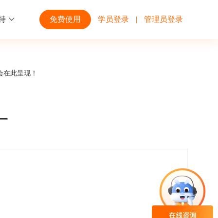
持
免费使用
学员登录
|
管理员登录
功能
行业解决方案
第三方平台
会在此呈现！
学校高校
开放平台
趣味化PK答题
企业微信
大规模在线考试解决方案
开放平台接口API调用文档说明
一
互动答题
钉钉
制造行业
观和发展
员工培训体系解决方案
积分商城
飞书
个性化设置
零售行业
岗位人才培养解决方案