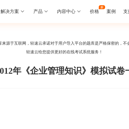
解决方案
产品
内容中心
价格
案例
支
线下培训
更多
库来源于互联网，轻速云承诺对于用户导入平台的题库是严格保密的，不
库中心
好题供您挑选
轻速云给您提供更好的
在线考试系统
服务！
训
速入门
知识竞赛
常见问题
统
线下培训班
工入职培训体系
速掌握轻速云组织培训考试的流程
党建活动、安全生产活动、协会竟赛
一些用户常见的使用问题
2012年《企业管理知识》模拟试卷
报名管理系统
试客户端下载
期末考试
关于我们
地图、人才培养
载严肃考试专用客户端
在线考试考核提高考试管理效率
轻速云科技简介、核心价值
签到系统
历程
问卷系统
网课教育
知识店铺、实现知识变现
直播打卡学习等功能让网课教育更灵活