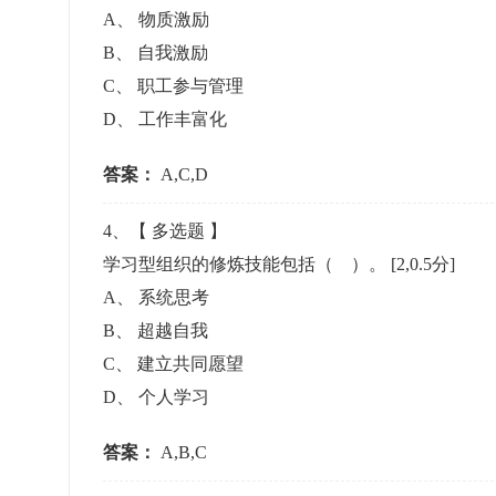
A
、
物质激励
B
、
自我激励
C
、
职工参与管理
D
、
工作丰富化
答案：
A,C,D
4
、【
多选题
】
学习型组织的修炼技能包括（ ）。
[2,0.5分]
A
、
系统思考
B
、
超越自我
C
、
建立共同愿望
D
、
个人学习
答案：
A,B,C