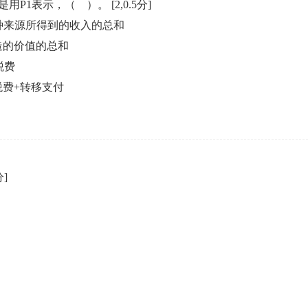
是用P1表示，（ ）。
[2,0.5分]
种来源所得到的收入的总和
造的价值的总和
税费
税费+转移支付
分]