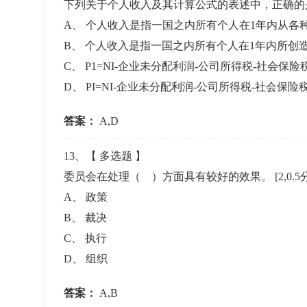
下列关于个人收入及其计算公式的表述中，正确的
A
、
个人收入是指一国之内所有个人在1年内从各
B
、
个人收入是指一国之内所有个人在1年内所创
C
、
P1=NI-企业未分配利润-公司所得税-社会保险
D
、
PI=NI-企业未分配利润-公司所得税-社会保险
答案：
A,D
13
、【
多选题
】
委员会在处理（ ）方面具有较好的效果。
[2,0.5
A
、
政策
B
、
裁决
C
、
执行
D
、
组织
答案：
A,B