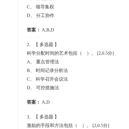
准考证管理
C
、
领导集权
考试测验
刷题练习
D
、
分工协作
电子证书
学生测验、员工考核、培训考试
题库刷题
答案：
A,B,D
题库系统
2
、【
多选题
】
科学分配时间的艺术包括（ ）。
[2,0.5分]
统计分析
A
、
重点管理法
B
、
时间记录分析法
C
、
科学召开会议法
D
、
可控措施法
答案：
A,D
3
、【
多选题
】
激励的手段和方法包括（ ）。
[2,0.5分]