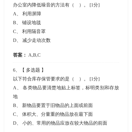
办公室内降低噪音的方法有（ ）。
[1分]
A
、
利用屏障
B
、
铺设地毯
C
、
利用隔音罩
D
、
减少走动次数
答案：
A,B,C
6
、【
多选题
】
以下符合库存保管要求的是（ ）。
[1分]
A
、
各类物品要清楚地贴上标签，标明类别和存放
地
B
、
新物品要置于旧物品的上面或前面
C
、
体积大、分量重的物品放在最下面
D
、
小的、常用的物品应放在较大物品的前面