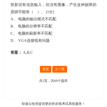
投影仪有信息输入，但没有图像，产生这种故障的
原因可能有（ ）。
[1分]
A
、
电脑的输出模式不匹配
B
、
电脑的分辨率不匹配
C
、
电脑的刷新率不匹配
D
、
VGA连接线有问题
答案：
A,B,C
首页
上一页
共
2
页，共
60
个题库
轻速云给您提供更好的
在线考试系统
服务！