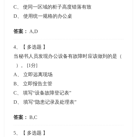
C
、
使同一区域的柜子高度错落有致
D
、
使用统一规格的办公桌
答案：
A,D
4
、【
多选题
】
当秘书人员发现办公设备有故障时应该做到的是（
）。
[1分]
A
、
立即远离现场
B
、
立即报告主管
C
、
填写“设备故障登记表”
D
、
填写“隐患记录及处理表”
答案：
B,C
5
、【
多选题
】