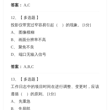
答案：
A,C
12
、【
多选题
】
投影仪带宽过窄容易引起（ ）的现象。
[1分]
A
、
图像模糊
B
、
画面分辨率不高
C
、
聚焦不良
D
、
端口无输入信号
答案：
A,B,C
13
、【
多选题
】
工作日志中的项目时间在进行调整、变更时，应该
遵循（ ）的原则。
[1分]
A
、
先重急
B
、
先局部