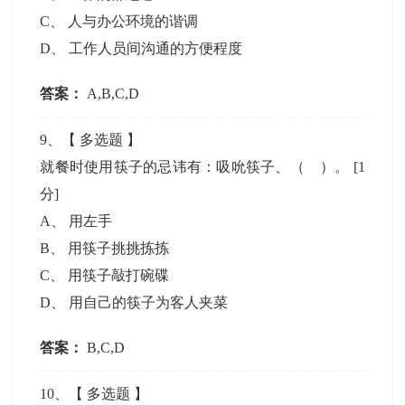
C
、
人与办公环境的谐调
D
、
工作人员间沟通的方便程度
答案：
A,B,C,D
9
、【
多选题
】
就餐时使用筷子的忌讳有：吸吮筷子、（ ）。
[1
分]
A
、
用左手
B
、
用筷子挑挑拣拣
C
、
用筷子敲打碗碟
D
、
用自己的筷子为客人夹菜
答案：
B,C,D
10
、【
多选题
】