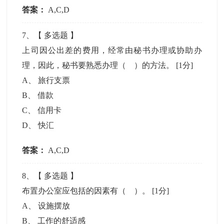
答案：
A,C,D
7
、【
多选题
】
上司因公出差的费用，经常由秘书办理或协助办
理，因此，秘书要熟悉办理（ ）的方法。
[1分]
A
、
旅行支票
B
、
借款
C
、
信用卡
D
、
快汇
答案：
A,C,D
8
、【
多选题
】
布置办公室应包括的因素有（ ）。
[1分]
A
、
设施摆放
B
、
工作的舒适感