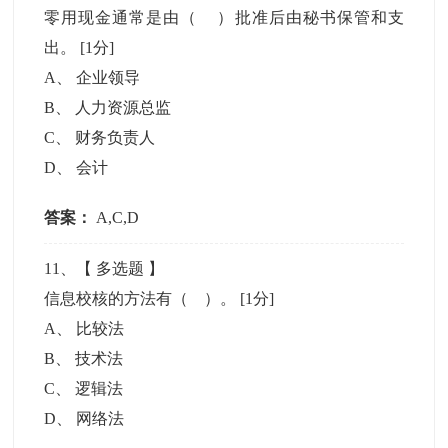
零用现金通常是由（ ）批准后由秘书保管和支
出。
[1分]
A
、
企业领导
B
、
人力资源总监
C
、
财务负责人
D
、
会计
答案：
A,C,D
11
、【
多选题
】
信息校核的方法有（ ）。
[1分]
A
、
比较法
B
、
技术法
C
、
逻辑法
D
、
网络法