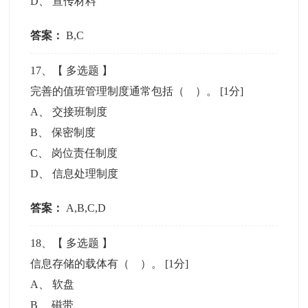
D
、
宣传材料
答案：
B,C
17
、【
多选题
】
完善的值班管理制度通常包括（ ）。
[1分]
A
、
交接班制度
B
、
保密制度
C
、
岗位责任制度
D
、
信息处理制度
答案：
A,B,C,D
18
、【
多选题
】
信息存储的载体有（ ）。
[1分]
A
、
软盘
B
、
磁带