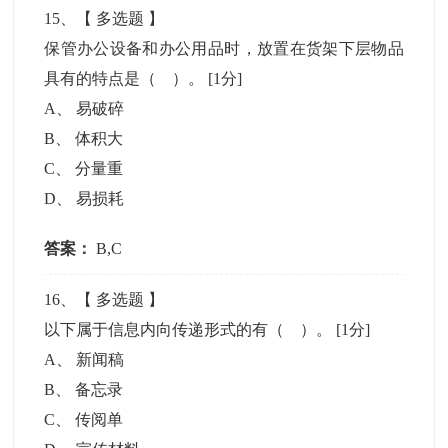
15
、【
多选题
】
保管办公设备和办公用品时，放置在货架下层物品
具有的特点是（ ）。
[1分]
A
、
易破碎
B
、
体积大
C
、
分量重
D
、
易损耗
答案：
B,C
16
、【
多选题
】
以下属于信息内向传递形式的有（ ）。
[1分]
A
、
新闻稿
B
、
备忘录
C
、
传阅单