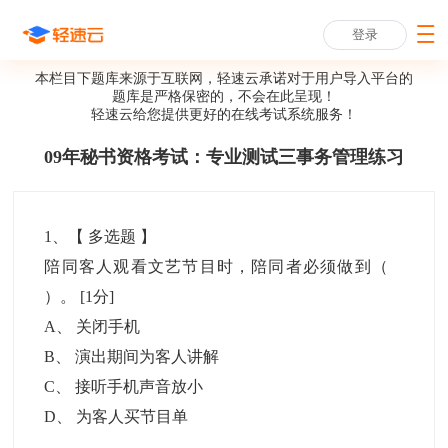
登录
本栏目下题库来源于互联网，轻速云承诺对于用户导入平台的
题库是严格保密的，不会在此呈现！
轻速云给您提供更好的
在线考试系统
服务！
09年秘书资格考试：专业测试三事务管理练习
1
、【
多选题
】
陪同客人观看文艺节目时，陪同者必须做到（
）。
[1分]
A
、
关闭手机
B
、
演出期间为客人讲解
C
、
接听手机声音放小
D
、
为客人买节目单