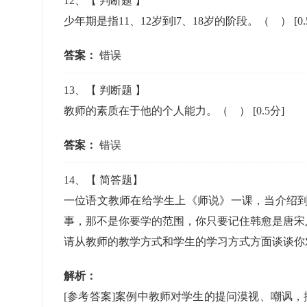
12
、【
判断题
】
少年期是指11、12岁到l7、18岁的阶段。（ ）
[0
答案：
错误
13
、【
判断题
】
教师的素质在于他的个人能力。（ ）
[0.5分]
答案：
错误
14
、【
简答题
】
一位语文教师在给学生上《师说》一课，当介绍到作
事，那不是你要学的范围，你只要记住韩愈是唐宋
请从教师的教学方式和学生的学习方式方面谈谈你
解析：
[参考答案]案例中教师对学生的提问漠视、嘲讽