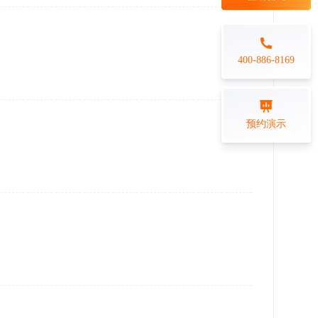
每日一练
金融行业
打卡学习
专业技能培训解决方案
400-886-8169
练习测评
预约演示
在线答题系统