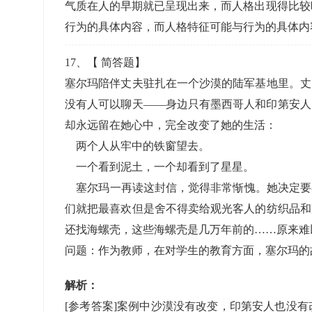
气质在人的早期就已呈现出来，而人格出现得比较晚
行为的具体内容，而人格特征可能与行为的具体内
17
、【
简答题
】
塞尔玛陪伴丈夫驻扎在一个沙漠的陆军基地里。丈
没有人可以聊天——身边只有墨西哥人和印第安人
却永远留在她心中，完全改变了她的生活：
两个人从牢中的铁窗望去。
一个看到泥土，一个却看到了星星。
塞尔玛一再读这封信，觉得非常惭愧。她决定要
们就把最喜欢但是舍不得卖给观光客人的纺织品和
还找海螺壳，这些海螺壳是几万年前的……原来难
问题：作为教师，在对学生的教育方面，塞尔玛的
解析：
[参考答案]案例中沙漠没有改变，印第安人也没