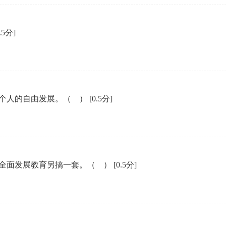
企业年会
0.5分]
、每日一练、打卡练习
组织企业年会闯关答题赢红包活动
个人的自由发展。（ ）
[0.5分]
全面发展教育另搞一套。（ ）
[0.5分]