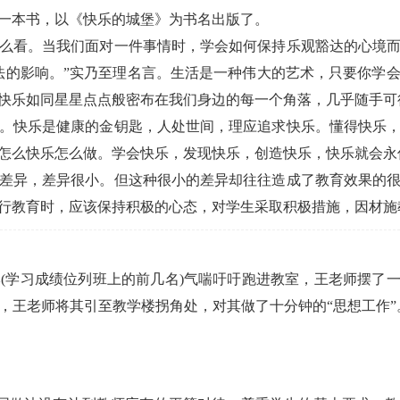
一本书，以《快乐的城堡》为书名出版了。
么看。当我们面对一件事情时，学会如何保持乐观豁达的心境而
法的影响。”实乃至理名言。生活是一种伟大的艺术，只要你学
快乐如同星星点点般密布在我们身边的每一个角落，几乎随手可
。快乐是健康的金钥匙，人处世间，理应追求快乐。懂得快乐
怎么快乐怎么做。学会快乐，发现快乐，创造快乐，快乐就会永
差异，差异很小。但这种很小的差异却往往造成了教育效果的
行教育时，应该保持积极的心态，对学生采取积极措施，因材施
(学习成绩位列班上的前几名)气喘吁吁跑进教室，王老师摆了一
”，王老师将其引至教学楼拐角处，对其做了十分钟的“思想工作