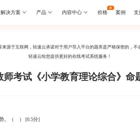
解决方案
产品
内容中心
价格
案例
支
线下培训
更多
库来源于互联网，轻速云承诺对于用户导入平台的题库是严格保密的，不
库中心
好题供您挑选
轻速云给您提供更好的
在线考试系统
服务！
训
速入门
知识竞赛
常见问题
统
线下培训班
工入职培训体系
速掌握轻速云组织培训考试的流程
党建活动、安全生产活动、协会竟赛
一些用户常见的使用问题
岗教师考试《小学教育理论综合》命题
报名管理系统
试客户端下载
期末考试
关于我们
地图、人才培养
载严肃考试专用客户端
在线考试考核提高考试管理效率
轻速云科技简介、核心价值
签到系统
历程
趋势。（ ）
[0.5分]
问卷系统
网课教育
知识店铺、实现知识变现
直播打卡学习等功能让网课教育更灵活