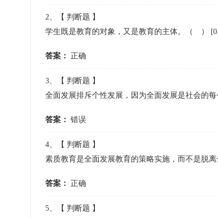
准考证管理
2
、【
判断题
】
考试测验
刷题练习
学生既是教育的对象，又是教育的主体。（ ）
[
电子证书
学生测验、员工考核、培训考试
题库刷题
答案：
正确
题库系统
3
、【
判断题
】
全面发展排斥个性发展，因为全面发展是社会的每
统计分析
答案：
错误
4
、【
判断题
】
素质教育是全面发展教育的策略实施，而不是脱离
答案：
正确
5
、【
判断题
】