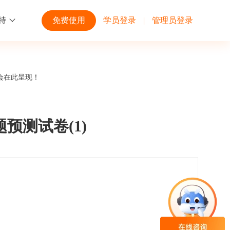
持
免费使用
学员登录
|
管理员登录
功能
行业解决方案
第三方平台
会在此呈现！
学校高校
开放平台
趣味化PK答题
企业微信
大规模在线考试解决方案
开放平台接口API调用文档说明
预测试卷(1)
互动答题
钉钉
制造行业
观和发展
员工培训体系解决方案
积分商城
飞书
个性化设置
零售行业
岗位人才培养解决方案