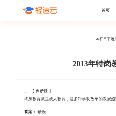
首页
场景解决方案
在线考试
支持
线上培训
本栏目下题
课程商城
题
精选优课助力学习
千道
新闻动态
线下考试
新员工培
快
在线考试系统
在线培训系
了解轻速云培训考试系统新闻资讯和
期中/期末考试、集中培训考试
搭建新员
快
公司动态
2013年特
智能防作弊
学习地图
帮助中心
招聘考试
岗位培训
考
全面了解轻速云的使用方法和技巧
在线笔试、大型校招、社招
岗位学习
下
智能监考中心
知识付费
1
、【
判断题
】
终身教育就是成人教育，是多种学制改革的发展
阅卷中心
互动社区
认证考试
知识店铺
岗位认证、职业资格认证、技能考核认证
搭建专属
答案：
错误