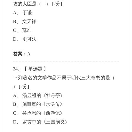
攻的大臣是（ ）
[2分]
A
、
于谦
B
、
文天祥
C
、
寇准
D
、
史可法
答案：
A
24
、【
单选题
】
下列著名的文学作品不属于明代三大奇书的是（
）
[2分]
A
、
汤显祖的《牡丹亭》
B
、
施耐庵的《水浒传》
C
、
吴承恩的《西游记》
D
、
罗贯中的《三国演义》