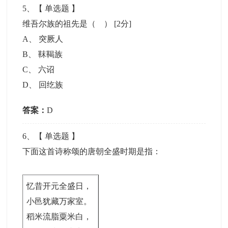
5
、【
单选题
】
维吾尔族的祖先是（ ）
[2分]
A
、
突厥人
B
、
靺鞨族
C
、
六诏
D
、
回纥族
答案：
D
6
、【
单选题
】
下面这首诗称颂的唐朝全盛时期是指：
忆昔开元全盛日，
小邑犹藏万家室。
稻米流脂粟米白，