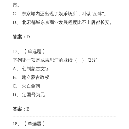
市。
C
、
东京城内还出现了娱乐场所，叫做“瓦肆”。
D
、
北宋都城东京商业发展程度比不上唐都长安。
答案：
D
17
、【
单选题
】
下列哪一项是成吉思汗的业绩（ ）
[2分]
A
、
创制蒙古文字
B
、
建立蒙古政权
C
、
灭亡金朝
D
、
定国号为元
答案：
B
18
、【
单选题
】