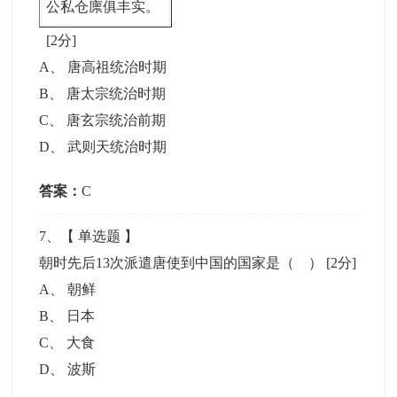
公私仓廪俱丰实。
[2分]
A
、
唐高祖统治时期
B
、
唐太宗统治时期
C
、
唐玄宗统治前期
D
、
武则天统治时期
答案：
C
7
、【
单选题
】
朝时先后13次派遣唐使到中国的国家是（ ）
[2分]
A
、
朝鲜
B
、
日本
C
、
大食
D
、
波斯