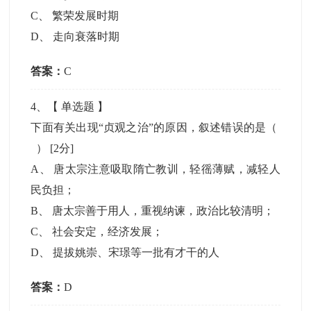
C
、
繁荣发展时期
D
、
走向衰落时期
答案：
C
4
、【
单选题
】
下面有关出现“贞观之治”的原因，叙述错误的是（
）
[2分]
A
、
唐太宗注意吸取隋亡教训，轻徭薄赋，减轻人
民负担；
B
、
唐太宗善于用人，重视纳谏，政治比较清明；
C
、
社会安定，经济发展；
D
、
提拔姚崇、宋璟等一批有才干的人
答案：
D