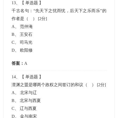
13
、【
单选题
】
千古名句：“先天下之忧而忧，后天下之乐而乐”的
作者是（ ）
[2分]
A
、
范仲淹
B
、
王安石
C
、
司马光
D
、
欧阳修
答案：
A
14
、【
单选题
】
澶渊之盟是哪两个政权之间签订的和议（ ）
[2分]
A
、
北宋与辽
B
、
北宋与西夏
C
、
辽与西夏
D
、
金与南宋