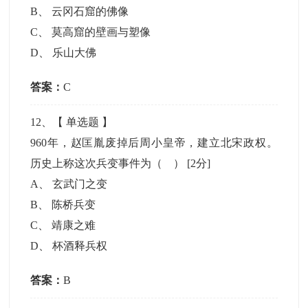
B
、
云冈石窟的佛像
C
、
莫高窟的壁画与塑像
D
、
乐山大佛
答案：
C
12
、【
单选题
】
960年，赵匡胤废掉后周小皇帝，建立北宋政权。
历史上称这次兵变事件为（ ）
[2分]
A
、
玄武门之变
B
、
陈桥兵变
C
、
靖康之难
D
、
杯酒释兵权
答案：
B