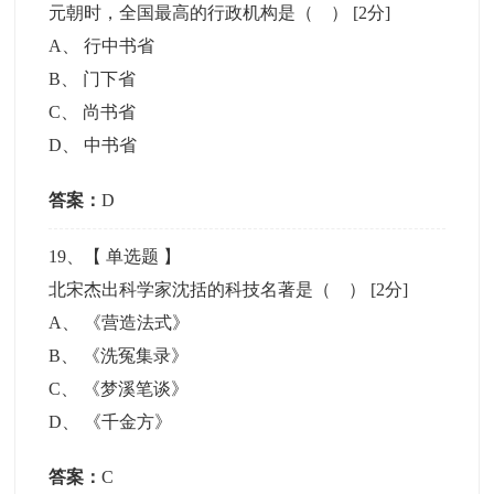
元朝时，全国最高的行政机构是（ ）
[2分]
A
、
行中书省
B
、
门下省
C
、
尚书省
D
、
中书省
答案：
D
19
、【
单选题
】
北宋杰出科学家沈括的科技名著是（ ）
[2分]
A
、
《营造法式》
B
、
《洗冤集录》
C
、
《梦溪笔谈》
D
、
《千金方》
答案：
C