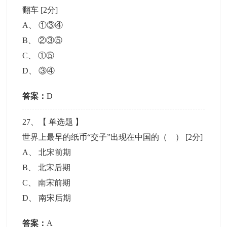
翻车
[2分]
A
、
①③④
B
、
②③⑤
C
、
①⑤
D
、
③④
答案：
D
27
、【
单选题
】
世界上最早的纸币“交子”出现在中国的（ ）
[2分]
A
、
北宋前期
B
、
北宋后期
C
、
南宋前期
D
、
南宋后期
答案：
A