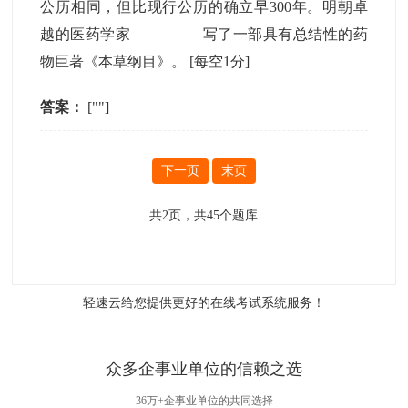
公历相同，但比现行公历的确立早300年。明朝卓
越的医药学家
写了一部具有总结性的药
物巨著《本草纲目》。
[每空1分]
答案：
[""]
下一页
末页
共
2
页，共
45
个题库
轻速云给您提供更好的
在线考试系统
服务！
众多企事业单位的信赖之选
36万+企事业单位的共同选择