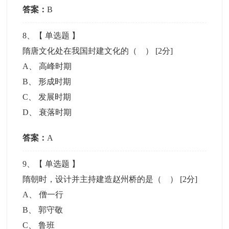
答案：
B
8
、【
单选题
】
隋唐文化处在我国封建文化的（ ）
[2分]
A
、
高峰时期
B
、
形成时期
C
、
发展时期
D
、
衰落时期
答案：
A
9
、【
单选题
】
隋朝时，设计并主持建造赵州桥的是（ ）
[2分]
A
、
僧一行
B
、
郭守敬
C
、
鲁班