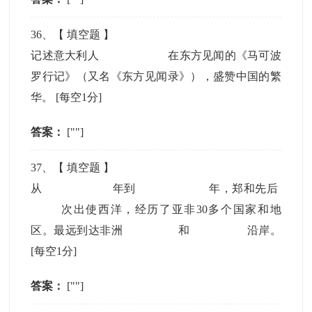
36
、【
填空题
】
记述意大利人
在东方见闻的《马可波
罗行记》（又名《东方见闻录》），盛赞中国的繁
华。
[每空1分]
答案：
[""]
37
、【
填空题
】
从
年到
年，郑和先后
次出使西洋，经历了亚非30多个国家和地
区。最远到达非洲
和
沿岸。
[每空1分]
答案：
[""]