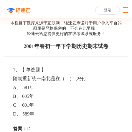
登录
本栏目下题库来源于互联网，轻速云承诺对于用户导入平台的
题库是严格保密的，不会在此呈现！
轻速云给您提供更好的
在线考试系统
服务！
2001年春初一年下学期历史期末试卷
1
、【
单选题
】
隋朝重新统一南北是在（ ）
[2分]
A
、
581年
B
、
605年
C
、
601年
D
、
589年
答案：
D