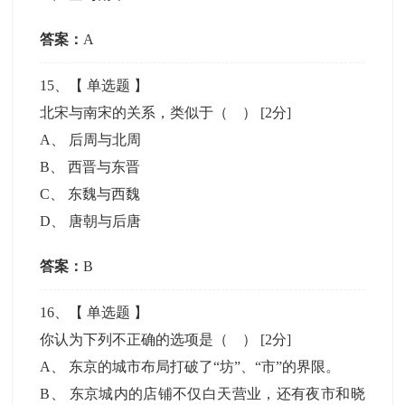
答案：
A
15
、【
单选题
】
北宋与南宋的关系，类似于（ ）
[2分]
A
、
后周与北周
B
、
西晋与东晋
C
、
东魏与西魏
D
、
唐朝与后唐
答案：
B
16
、【
单选题
】
你认为下列不正确的选项是（ ）
[2分]
A
、
东京的城市布局打破了“坊”、“市”的界限。
B
、
东京城内的店铺不仅白天营业，还有夜市和晓