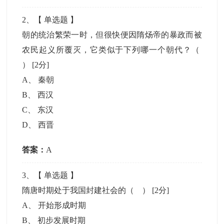
2
、【
单选题
】
朝的统治繁荣一时，但很快便因隋炀帝的暴政而被
农民起义所覆灭，它类似于下列哪一个朝代？（
）
[2分]
A
、
秦朝
B
、
西汉
C
、
东汉
D
、
西晋
答案：
A
3
、【
单选题
】
隋唐时期处于我国封建社会的（ ）
[2分]
A
、
开始形成时期
B
、
初步发展时期