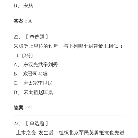
D
、
宋慈
答案：
A
22
、【
单选题
】
朱棣登上皇位的过程，与下列哪个封建帝王相似（
）
[2分]
A
、
东汉光武帝刘秀
B
、
东晋司马睿
C
、
唐太宗李世民
D
、
宋太祖赵匡胤
答案：
C
23
、【
单选题
】
“土木之变”发生后，组织北京军民英勇抵抗也先进