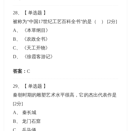
28
、【
单选题
】
被称为“中国17世纪工艺百科全书”的是（ ）
[2分]
A
、
《本草纲目》
B
、
《农政全书》
C
、
《天工开物》
D
、
《徐霞客游记》
答案：
C
29
、【
单选题
】
秦朝时期的雕塑艺术水平很高，它的杰出代表作是
[2分]
A
、
秦长城
B
、
龙门石窟
C
、
兵马俑