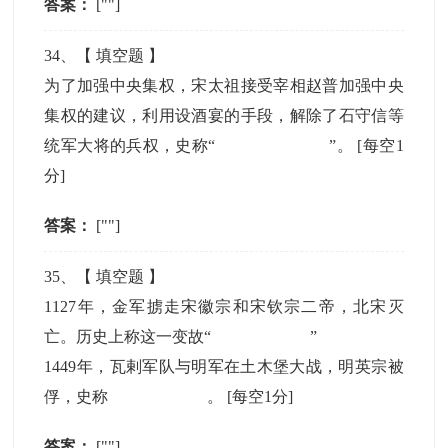
答案：
[""]
34
、【
填空题
】
为了加强中央集权，宋太祖接受宰相赵普加强中央
集权的建议，利用设酒宴的手段，解除了石守信等
统军大将的兵权，史称“
”。
[每空1
分]
答案：
[""]
35
、【
填空题
】
1127年，金军掳走宋徽宗和宋钦宗二帝，北宋灭
亡。历史上称这一变故“
”
1449年，瓦剌军队与明军在土木堡大战，明英宗被
俘，史称
。
[每空1分]
答案：
[""]