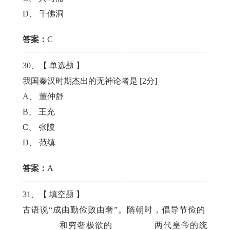
D
、
千佛洞
答案：
C
30
、【
单选题
】
我国秦汉时期杰出的无神论者是
[2分]
A
、
董仲舒
B
、
王充
C
、
张陵
D
、
范缜
答案：
A
31
、【
填空题
】
古语说“成由勤俭败由奢”。隋朝时，倡导节俭的
和穷奢极欲的
两代皇帝的统