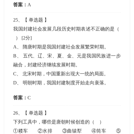
答案：
A
25
、【
单选题
】
我国封建社会发展几段历史时期表述不正确的是（
）
[2分]
A
、
隋唐时期是我国封建社会发展繁荣时期。
B
、
五代、辽、宋、夏、金、元是我国民族进一步
融合，封建经济继续发展时期。
C
、
北宋时期，中国重新出现大一统的局面。
D
、
明朝时期，我国封建制度开始走向衰落。
答案：
C
26
、【
单选题
】
下列工具中，哪些是唐朝时候创造的（ ）
①耧车 ②水排 ③曲辕犁 ④筒车 ⑤