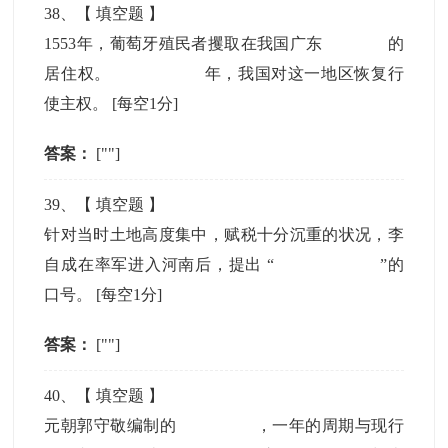
38
、【
填空题
】
1553年，葡萄牙殖民者攫取在我国广东
的
居住权。
年，我国对这一地区恢复行
使主权。
[每空1分]
答案：
[""]
39
、【
填空题
】
针对当时土地高度集中，赋税十分沉重的状况，李
自成在率军进入河南后，提出 “
”的
口号。
[每空1分]
答案：
[""]
40
、【
填空题
】
元朝郭守敬编制的
，一年的周期与现行