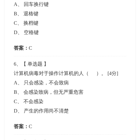
A
、
回车换行键
B
、
退格键
C
、
换档键
D
、
空格键
答案：
C
6
、【
单选题
】
计算机病毒对于操作计算机的人（ ）。
[4分]
A
、
只会感染，不会致病
B
、
会感染致病，但无严重危害
C
、
不会感染
D
、
产生的作用尚不清楚
答案：
C