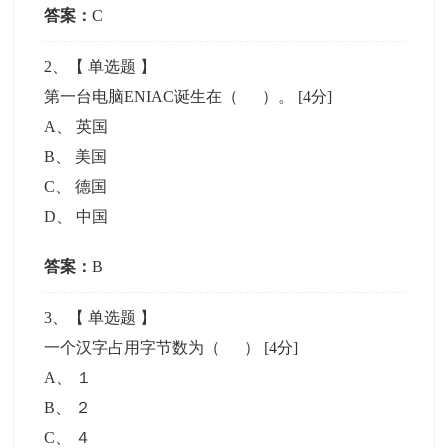
答案：
C
2
、【
单选题
】
第一台电脑ENIAC诞生在（ ）。
[4分]
A
、
英国
B
、
美国
C
、
德国
D
、
中国
答案：
B
3
、【
单选题
】
一个汉字占用字节数为（ ）
[4分]
A
、
１
B
、
２
C
、
４