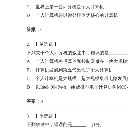
准考证管理
C
、
世界上第一台计算机是个人计算机
考试测验
刷题练习
D
、
个人计算机是以微处理器为核心的计算机
电子证书
学生测验、员工考核、培训考试
题库刷题
答案：
C
题库系统
2
、【
单选题
】
下列关于个人计算机的叙述中，错误的是________
统计分析
A
、
个人计算机将运算器和控制器做在一块大规模
B
、
计算机发展到第五代出现了个人计算机
C
、
个人计算机是大规模、超大规模集成电路发展
D
、
以Intel4004为核心组成微型电子计算机叫MCS-
答案：
B
3
、【
单选题
】
下列叙述中，错误的是______。
[1分]