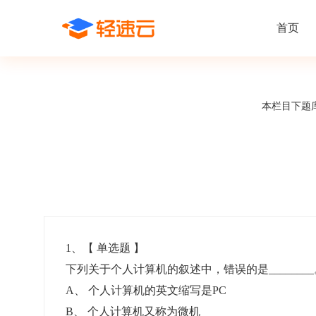
首页
场景解决方案
在线考试
支持
线上培训
本栏目下题
课程商城
题
精选优课助力学习
千道
新闻动态
线下考试
新员工培
快
在线考试系统
在线培训系
了解轻速云培训考试系统新闻资讯和
期中/期末考试、集中培训考试
搭建新员
快
公司动态
智能防作弊
学习地图
帮助中心
招聘考试
岗位培训
考
全面了解轻速云的使用方法和技巧
在线笔试、大型校招、社招
岗位学习
下
智能监考中心
知识付费
1
、【
单选题
】
下列关于个人计算机的叙述中，错误的是_______
阅卷中心
互动社区
认证考试
知识店铺
A
、
个人计算机的英文缩写是PC
岗位认证、职业资格认证、技能考核认证
搭建专属
B
、
个人计算机又称为微机