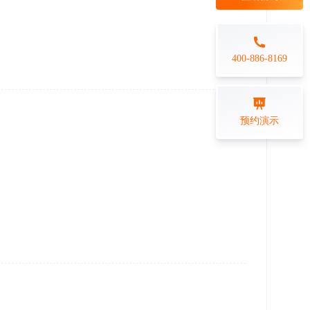
每日一练
金融行业
打卡学习
专业技能培训解决方案
400-886-8169
练习测评
预约演示
在线答题系统