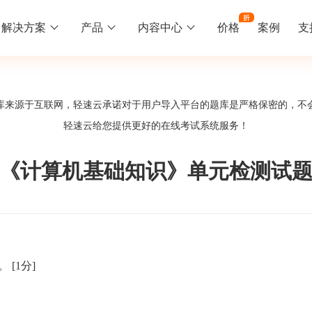
解决方案
产品
内容中心
价格
案例
支
线下培训
更多
库来源于互联网，轻速云承诺对于用户导入平台的题库是严格保密的，不
库中心
好题供您挑选
轻速云给您提供更好的
在线考试系统
服务！
训
速入门
知识竞赛
常见问题
统
线下培训班
工入职培训体系
速掌握轻速云组织培训考试的流程
党建活动、安全生产活动、协会竟赛
一些用户常见的使用问题
《计算机基础知识》单元检测试
报名管理系统
试客户端下载
期末考试
关于我们
地图、人才培养
载严肃考试专用客户端
在线考试考核提高考试管理效率
轻速云科技简介、核心价值
签到系统
历程
_。
[1分]
问卷系统
网课教育
知识店铺、实现知识变现
直播打卡学习等功能让网课教育更灵活