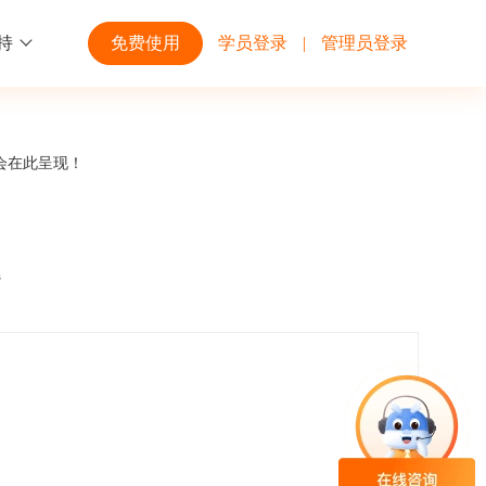
持
免费使用
学员登录
|
管理员登录
功能
行业解决方案
第三方平台
会在此呈现！
学校高校
开放平台
趣味化PK答题
企业微信
大规模在线考试解决方案
开放平台接口API调用文档说明
题
互动答题
钉钉
制造行业
观和发展
员工培训体系解决方案
积分商城
飞书
个性化设置
零售行业
岗位人才培养解决方案