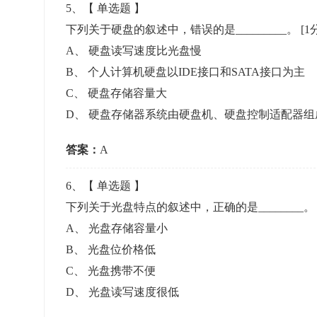
5
、【
单选题
】
下列关于硬盘的叙述中，错误的是_________。
[1
A
、
硬盘读写速度比光盘慢
B
、
个人计算机硬盘以IDE接口和SATA接口为主
C
、
硬盘存储容量大
D
、
硬盘存储器系统由硬盘机、硬盘控制适配器组
答案：
A
6
、【
单选题
】
下列关于光盘特点的叙述中，正确的是________
A
、
光盘存储容量小
B
、
光盘位价格低
C
、
光盘携带不便
D
、
光盘读写速度很低