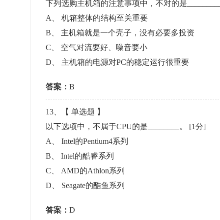
下列选购主机箱的注意事项中，不对的是________
A
、
机箱整体的结构至关重要
B
、
主机箱就是一个壳子，没有必要多投资
C
、
空气对流要好、噪音要小
D
、
主机箱的电源对PC的稳定运行很重要
答案：
B
13
、【
单选题
】
以下选项中，不属于CPU的是________。
[1分]
A
、
Intel的Pentium4系列
B
、
Intel的酷睿系列
C
、
AMD的Athlon系列
D
、
Seagate的酷鱼系列
答案：
D