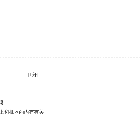
______。
[1分]
梁
上和机器的内存有关