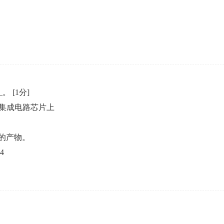
企业年会
、每日一练、打卡练习
组织企业年会闯关答题赢红包活动
_。
[1分]
集成电路芯片上
的产物。
4