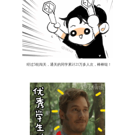
经过5轮闯关，通关的同学累计21万多人次，棒棒哒！