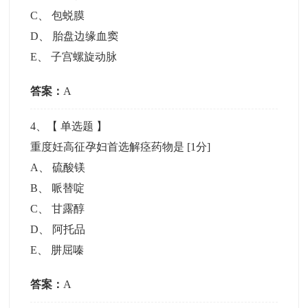
C
、
包蜕膜
D
、
胎盘边缘血窦
E
、
子宫螺旋动脉
答案：
A
4
、【
单选题
】
重度妊高征孕妇首选解痉药物是
[1分]
A
、
硫酸镁
B
、
哌替啶
C
、
甘露醇
D
、
阿托品
E
、
肼屈嗪
答案：
A