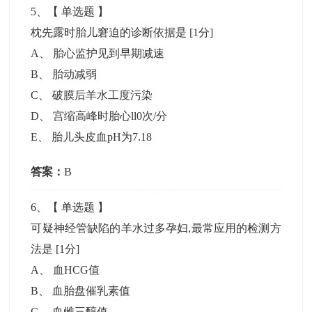
5
、【
单选题
】
枕先露时胎儿窘迫的诊断依据是
[1分]
A
、
胎心监护见到早期减速
B
、
胎动减弱
C
、
破膜后羊水工度污染
D
、
宫缩高峰时胎心ll0次/分
E
、
胎儿头皮血pH为7.18
答案：
B
6
、【
单选题
】
可疑神经管缺陷的羊水过多孕妇,最常应用的检测方
法是
[1分]
A
、
血HCG值
B
、
血胎盘催乳素值
C
、
血雌三醇值