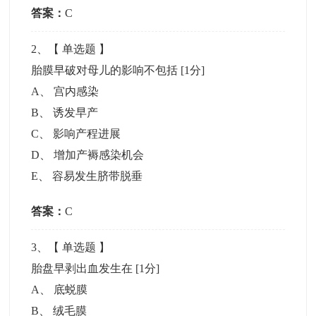
答案：
C
2
、【
单选题
】
胎膜早破对母儿的影响不包括
[1分]
A
、
宫内感染
B
、
诱发早产
C
、
影响产程进展
D
、
增加产褥感染机会
E
、
容易发生脐带脱垂
答案：
C
3
、【
单选题
】
胎盘早剥出血发生在
[1分]
A
、
底蜕膜
B
、
绒毛膜