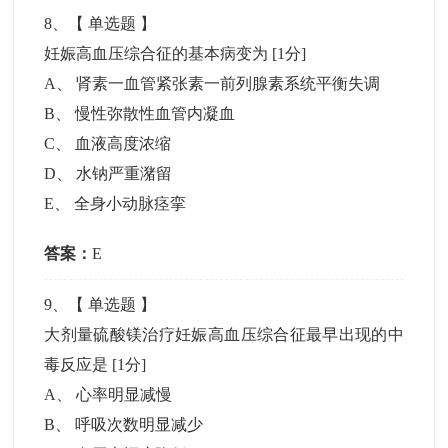
8
、【
单选题
】
妊娠高血压综合征的基本病变为
[1分]
A
、
肾素一血管紧张素一前列腺素系统平衡失调
B
、
慢性弥散性血管内凝血
C
、
血液高度浓缩
D
、
水钠严重潴留
E
、
全身小动脉痉挛
答案：
E
9
、【
单选题
】
大剂量硫酸镁治疗妊娠高血压综合征最早出现的中
毒反应是
[1分]
A
、
心率明显减慢
B
、
呼吸次数明显减少