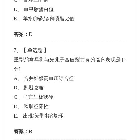
D
、
血甲胎蛋白值
E
、
羊水卵磷脂/鞘磷脂比值
答案：
D
7
、【
单选题
】
重型胎盘早剥与先兆子宫破裂共有的临床表现是
[1
分]
A
、
合并妊娠高血压综合征
B
、
剧烈腹痛
C
、
子宫呈板状硬
D
、
跨耻征阳性
E
、
出现病理性缩复环
答案：
B