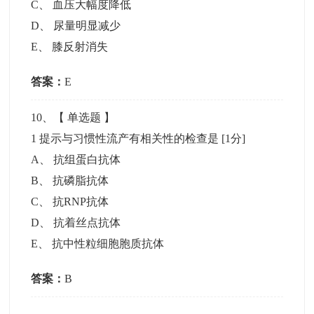
C
、
血压大幅度降低
D
、
尿量明显减少
E
、
膝反射消失
答案：
E
10
、【
单选题
】
1 提示与习惯性流产有相关性的检查是
[1分]
A
、
抗组蛋白抗体
B
、
抗磷脂抗体
C
、
抗RNP抗体
D
、
抗着丝点抗体
E
、
抗中性粒细胞胞质抗体
答案：
B