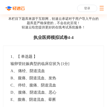
登录
本栏目下题库来源于互联网，轻速云承诺对于用户导入平台的
题库是严格保密的，不会在此呈现！
轻速云给您提供更好的
在线考试系统
服务！
执业医师模拟试卷4-4
1
、【
单选题
】
输卵管妊娠典型的临床症状为
[1分]
A
、
痛经、阴道流血
B
、
腹痛、阴道流血、发热
C
、
停经、腹痛、阴道流血
D
、
腹痛、阴道流血、恶心
E
、
腹痛、阴道流血、晕厥