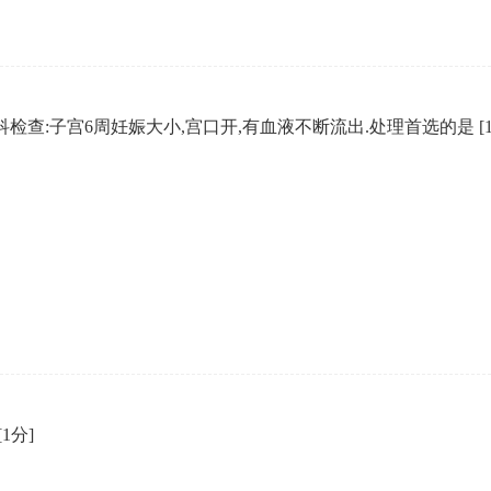
,妇科检查:子宫6周妊娠大小,宫口开,有血液不断流出.处理首选的是
[
[1分]