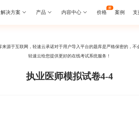
解决方案
产品
内容中心
价格
案例
支
线下培训
更多
库来源于互联网，轻速云承诺对于用户导入平台的题库是严格保密的，不
库中心
好题供您挑选
轻速云给您提供更好的
在线考试系统
服务！
训
速入门
知识竞赛
常见问题
统
线下培训班
工入职培训体系
速掌握轻速云组织培训考试的流程
党建活动、安全生产活动、协会竟赛
一些用户常见的使用问题
执业医师模拟试卷4-4
报名管理系统
试客户端下载
期末考试
关于我们
地图、人才培养
载严肃考试专用客户端
在线考试考核提高考试管理效率
轻速云科技简介、核心价值
签到系统
历程
问卷系统
网课教育
知识店铺、实现知识变现
直播打卡学习等功能让网课教育更灵活