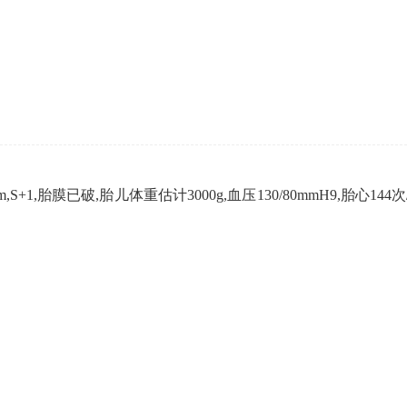
企业年会
、每日一练、打卡练习
组织企业年会闯关答题赢红包活动
S+1,胎膜已破,胎儿体重估计3000g,血压130/80mmH9,胎心14