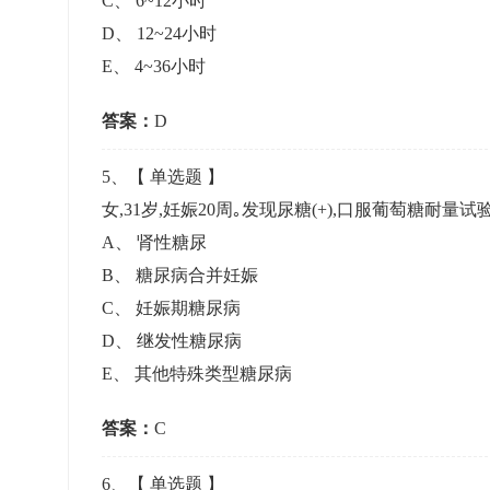
C
、
6~12小时
D
、
12~24小时
E
、
4~36小时
答案：
D
5
、【
单选题
】
女,31岁,妊娠20周｡发现尿糖(+),口服葡萄糖耐量试验
A
、
肾性糖尿
B
、
糖尿病合并妊娠
C
、
妊娠期糖尿病
D
、
继发性糖尿病
E
、
其他特殊类型糖尿病
答案：
C
6
、【
单选题
】