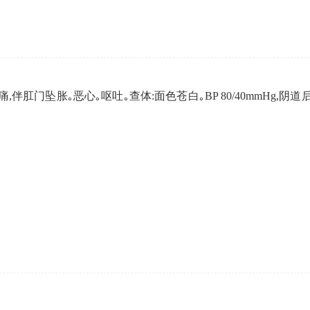
痛,伴肛门坠胀｡恶心｡呕吐｡查体:面色苍白｡BP 80/40mmHg,