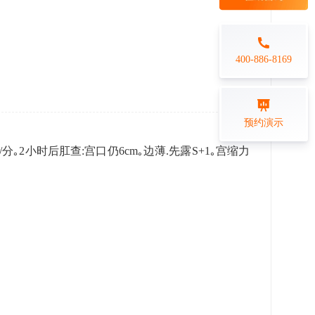
每日一练
金融行业
打卡学习
专业技能培训解决方案
400-886-8169
练习测评
预约演示
在线答题系统
4次/分｡2小时后肛查:宫口仍6cm｡边薄.先露S+1｡宫缩力