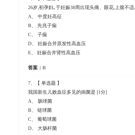
26岁,初孕妇｡于妊娠38周出现头痛、眼花,上腹不适｡血
A
、
中度妊高征
B
、
先兆子痫
C
、
子痫
D
、
妊娠合并原发性高血压
E
、
妊娠合并肾性高血压
答案：
B
7
、【
单选题
】
我国新生儿败血症多见的病菌是
[1分]
A
、
肠球菌
B
、
链球菌
C
、
葡萄球菌
D
、
大肠杆菌