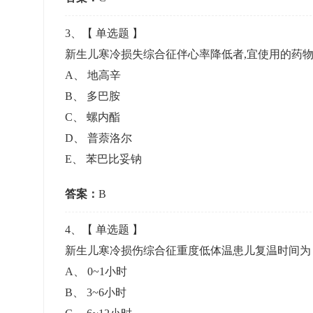
3
、【
单选题
】
新生儿寒冷损失综合征伴心率降低者,宜使用的药
A
、
地高辛
B
、
多巴胺
C
、
螺内酯
D
、
普萘洛尔
E
、
苯巴比妥钠
答案：
B
4
、【
单选题
】
新生儿寒冷损伤综合征重度低体温患儿复温时间
A
、
0~1小时
B
、
3~6小时