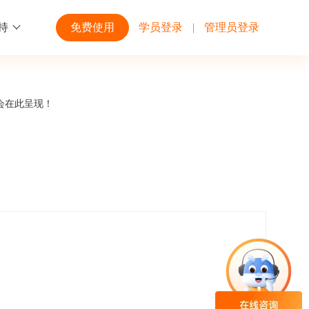
持
免费使用
学员登录
|
管理员登录
功能
行业解决方案
第三方平台
会在此呈现！
学校高校
开放平台
趣味化PK答题
企业微信
大规模在线考试解决方案
开放平台接口API调用文档说明
互动答题
钉钉
制造行业
观和发展
员工培训体系解决方案
积分商城
飞书
个性化设置
零售行业
岗位人才培养解决方案