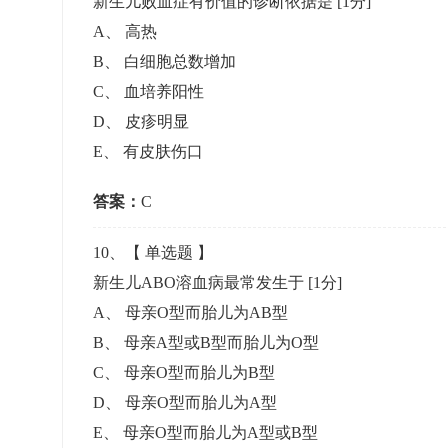
新生儿败血症有价值的诊断依据是
[1分]
A
、
高热
B
、
白细胞总数增加
C
、
血培养阳性
D
、
皮疹明显
E
、
有皮肤伤口
答案：
C
10
、【
单选题
】
新生儿ABO溶血病最常发生于
[1分]
A
、
母亲O型而胎儿为AB型
B
、
母亲A型或B型而胎儿为O型
C
、
母亲O型而胎儿为B型
D
、
母亲O型而胎儿为A型
E
、
母亲O型而胎儿为A型或B型