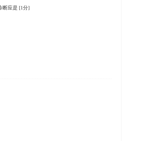
｡诊断应是
[1分]