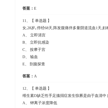
答案：
E
11
、【
单选题
】
女,28岁｡停经68天,阵发腹痛伴多量阴道流血1天
A
、
立即清宫
B
、
立即抗感染
C
、
按摩子宫
D
、
输血
E
、
剖腹探查
答案：
A
12
、【
单选题
】
维生素D缺乏性手足搐搦症发生惊厥是由于血清中
A
、
钾离子浓度降低