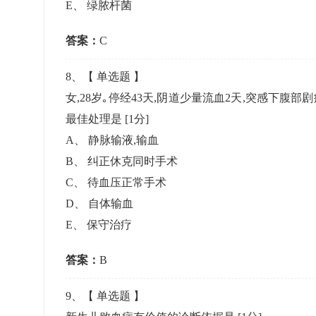
E
、
绿脓杆菌
答案：
C
8
、【
单选题
】
女,28岁｡停经43天,阴道少量流血2天,突感下腹部剧
最佳处理是
[1分]
A
、
静脉输液,输血
B
、
纠正休克同时手术
C
、
待血压正常手术
D
、
自体输血
E
、
保守治疗
答案：
B
9
、【
单选题
】