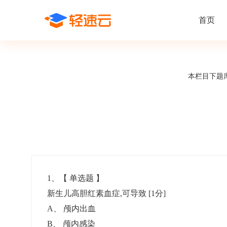
首页
场景解决方案
在线考试
支持
线上培训
本栏目下题
课程商城
题
精选优课助力学习
千道
新闻动态
线下考试
新员工培
快
在线考试系统
在线培训系
了解轻速云培训考试系统新闻资讯和
期中/期末考试、集中培训考试
搭建新员
快
公司动态
智能防作弊
学习地图
帮助中心
招聘考试
岗位培训
考
全面了解轻速云的使用方法和技巧
在线笔试、大型校招、社招
岗位学习
下
智能监考中心
知识付费
1
、【
单选题
】
新生儿高胆红素血症,可导致
[1分]
阅卷中心
互动社区
认证考试
知识店铺
A
、
颅内出血
岗位认证、职业资格认证、技能考核认证
搭建专属
B
、
颅内感染