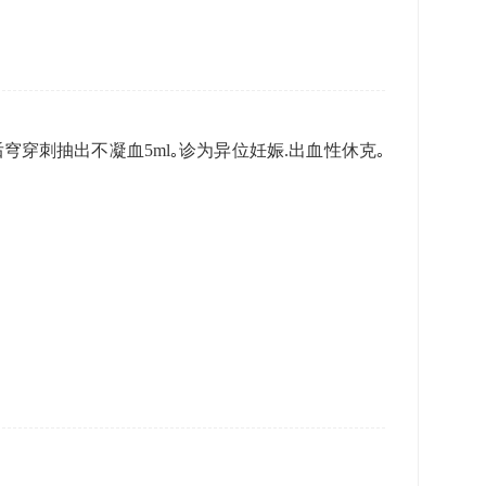
阴道后穹穿刺抽出不凝血5ml｡诊为异位妊娠.出血性休克｡