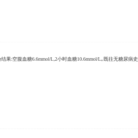
结果:空腹血糖6.6mmol/L,2小时血糖10.6mmol/L｡既往无糖