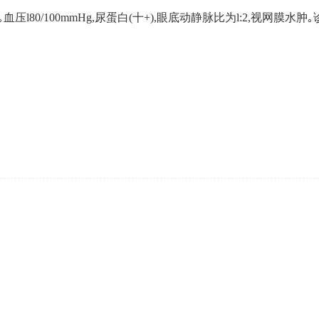
压l80/100mmHg,尿蛋白(十+),眼底动静脉比为l:2,视网膜水肿