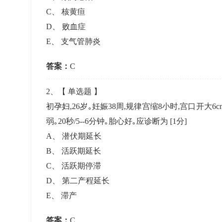
准考证管理
C
、
核黄疸
考试测验
刷题练习
D
、
败血症
电子证书
学生测验、员工考核、培训考试
题库刷题
E
、
支气管肺炎
答案：
题库系统
C
2
、【
单选题
】
统计分析
初孕妇,26岁｡妊娠38周,规律宫缩8小时,宫口开大6cm,
弱｡20秒/5--6分钟｡胎心好｡应诊断为
[1分]
A
、
潜伏期延长
B
、
活跃期延长
C
、
活跃期停滞
D
、
第二产程延长
E
、
滞产
答案：
C