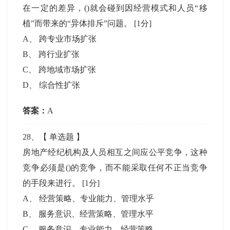
在一定的差异，()就会碰到因经营模式和人员“移
植”而带来的“异体排斥”问题。
[1分]
A
、
跨专业市场扩张
B
、
跨行业扩张
C
、
跨地域市场扩张
D
、
综合性扩张
答案：
A
28
、【
单选题
】
房地产经纪机构及人员相互之间应公平竞争，这种
竞争必须是()的竞争，而不能采取任何不正当竞争
的手段来进行。
[1分]
A
、
经营策略、专业能力、管理水乎
B
、
服务意识、经营策略、管理水平
C
、
服务意识、专业能力、经营策略