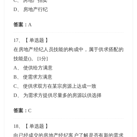
C
、
房地产拍卖
D
、
房地产行纪
答案：
A
17
、【
单选题
】
在房地产经纪人员技能的构成中，属于供求搭配的
技能是()。
[1分]
A
、
使供给方满意
B
、
使需求方满意
C
、
使供求双方在某宗房源上达成一致
D
、
为需求方提供尽量多的房源以供选择
答案：
C
18
、【
单选题
】
向已经成交的房地产经纪客户了解是否有新的需求