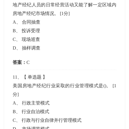
地产经纪人员的日常经营活动又能了解一定区域内
房地产经纪市场情况。
[1分]
A
、
合同抽查
B
、
投诉受理
C
、
现场巡查
D
、
抽样调查
答案：
C
11
、【
单选题
】
美国房地产经纪行业采取的行业管理模式是()。
[1
分]
A
、
行政主管模式
B
、
行业自治模式
C
、
行政与行业自律并行管理模式
D
、
市场调节模式