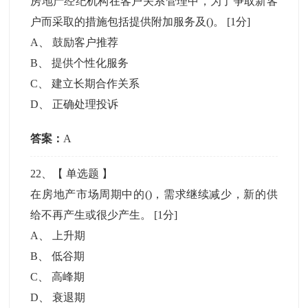
房地产经纪机构在客户关系管理中，为了争取新客
户而采取的措施包括提供附加服务及()。
[1分]
A
、
鼓励客户推荐
B
、
提供个性化服务
C
、
建立长期合作关系
D
、
正确处理投诉
答案：
A
22
、【
单选题
】
在房地产市场周期中的()，需求继续减少，新的供
给不再产生或很少产生。
[1分]
A
、
上升期
B
、
低谷期
C
、
高峰期
D
、
衰退期