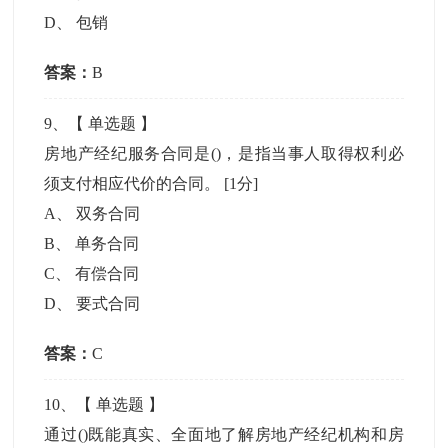
D
、
包销
答案：
B
9
、【
单选题
】
房地产经纪服务合同是()，是指当事人取得权利必
须支付相应代价的合同。
[1分]
A
、
双务合同
B
、
单务合同
C
、
有偿合同
D
、
要式合同
答案：
C
10
、【
单选题
】
通过()既能真实、全面地了解房地产经纪机构和房