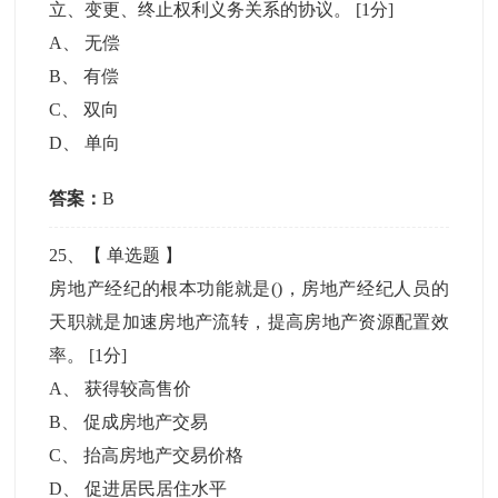
立、变更、终止权利义务关系的协议。
[1分]
A
、
无偿
B
、
有偿
C
、
双向
D
、
单向
答案：
B
25
、【
单选题
】
房地产经纪的根本功能就是()，房地产经纪人员的
天职就是加速房地产流转，提高房地产资源配置效
率。
[1分]
A
、
获得较高售价
B
、
促成房地产交易
C
、
抬高房地产交易价格
D
、
促进居民居住水平