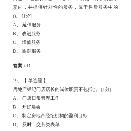
意向，并提供针对性的服务，属于售后服务中的
()。
[1分]
A
、
延伸服务
B
、
改进服务
C
、
增值服务
D
、
跟踪服务
答案：
D
19
、【
单选题
】
房地产经纪门店店长的岗位职责不包括()。
[1分]
A
、
门店日常管理工作
B
、
开好晨会
C
、
制定房地产经纪机构的盈利目标
D
、
及时上交各类表单