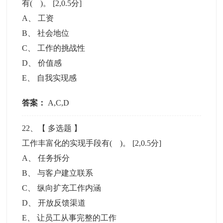
有( )。
[2,0.5分]
A
、
工资
B
、
社会地位
C
、
工作的挑战性
D
、
价值感
E
、
自我实现感
答案：
A,C,D
22
、【
多选题
】
工作丰富化的实现手段有( )。
[2,0.5分]
A
、
任务拆分
B
、
与客户建立联系
C
、
纵向扩充工作内涵
D
、
开放反馈渠道
E
、
让员工从事完整的工作