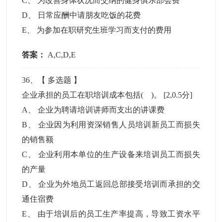
C
、
为改善身体状况而交纳的健身俱乐部会费
D
、
日常应酬中请朋友吃饭的花费
E
、
为参加在职研究生班学习而支付的费用
答案：
A,C,D,E
36
、【
多选题
】
企业承担的员工在职培训成本包括( )。
[2,0.5分]
A
、
企业为聘请培训讲师而支出的讲课费
B
、
企业因为利用资深销售人员培训新员工而损失
的销售额
C
、
企业利用本单位的生产设备来培训员工而损失
的产量
D
、
企业为外地员工返回总部接受培训而承担的交
通住宿费
E
、
由于培训后的员工生产率提高，导致工资水平