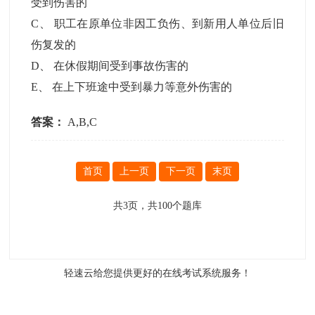
受到伤害的
C
、
职工在原单位非因工负伤、到新用人单位后旧
伤复发的
D
、
在休假期间受到事故伤害的
E
、
在上下班途中受到暴力等意外伤害的
答案：
A,B,C
首页
上一页
下一页
末页
共
3
页，共
100
个题库
轻速云给您提供更好的
在线考试系统
服务！