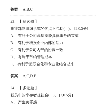
答案：
A,B,C
23
、【
多选题
】
事业部制组织形式的优点不包括( )。
[2,0.5分]
A
、
有利于公司高层摆脱具体事务的束缚
B
、
有利于增强企业内部的活力
C
、
有利于公司内部的协调一致
D
、
有利于节约管理成本
E
、
有利于把联合化和专业化结合起来
答案：
A,C,D,E
24
、【
多选题
】
裁员中的幸存者往往会( )。
[2,0.5分]
A
、
产生负罪感