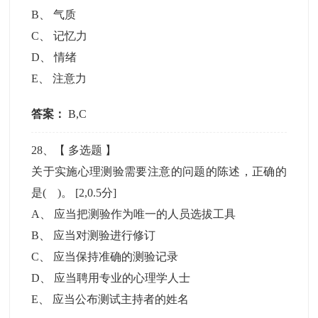
B
、
气质
C
、
记忆力
D
、
情绪
E
、
注意力
答案：
B,C
28
、【
多选题
】
关于实施心理测验需要注意的问题的陈述，正确的
是( )。
[2,0.5分]
A
、
应当把测验作为唯一的人员选拔工具
B
、
应当对测验进行修订
C
、
应当保持准确的测验记录
D
、
应当聘用专业的心理学人士
E
、
应当公布测试主持者的姓名