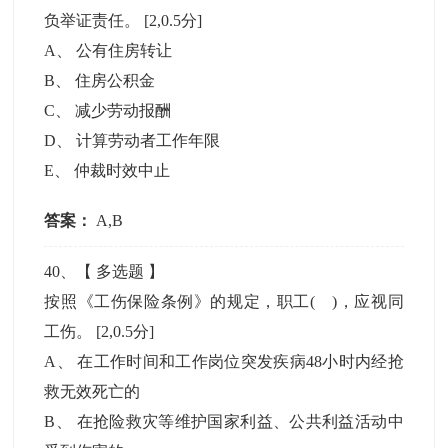
负举证责任。
[2,0.5分]
A
、
公有住房转让
B
、
住房公积金
C
、
减少劳动报酬
D
、
计算劳动者工作年限
E
、
仲裁时效中止
答案：
A,B
40
、【
多选题
】
按照《工伤保险条例》的规定，职工( )，应视同
工伤。
[2,0.5分]
A
、
在工作时间和工作岗位突发疾病48小时内经抢
救无效死亡的
B
、
在抢险救灾等维护国家利益、公共利益活动中