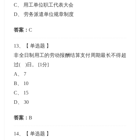
C
、
用工单位职工代表大会
D
、
劳务派遣单位规章制度
答案：
C
13
、【
单选题
】
非全日制用工的劳动报酬结算支付周期最长不得超
过( )日。
[1分]
A
、
7
B
、
10
C
、
15
D
、
30
答案：
B
14
、【
单选题
】