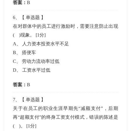
答案：
B
6
、【
单选题
】
在对群体中的员工进行激励时，需要注意防止出现
( )现象。
[1分]
A
、
人力资本投资水平不足
B
、
搭便车
C
、
劳动力流动率过低
D
、
工资水平过低
答案：
B
7
、【
单选题
】
关于在员工的职业生涯早期先“减额支付”，后期
再“超额支付”的终身工资支付模式，错误的陈述是
( )。
[1分]