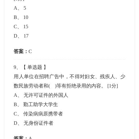
A
、
5
B
、
10
C
、
15
D
、
17
答案：
C
9
、【
单选题
】
用人单位在招聘广告中，不得对妇女、残疾人、少
数民族劳动者和( )等有拒绝录用的内容。
[1分]
A
、
无许可证件的外国人
B
、
勤工助学大学生
C
、
传染病病原携带者
D
、
无身份证件者
答案：
A