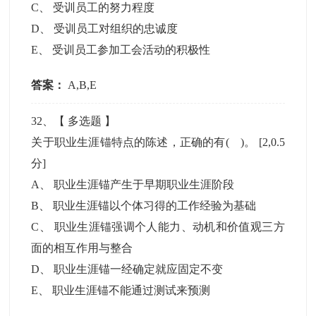
C
、
受训员工的努力程度
D
、
受训员工对组织的忠诚度
E
、
受训员工参加工会活动的积极性
答案：
A,B,E
32
、【
多选题
】
关于职业生涯锚特点的陈述，正确的有( )。
[2,0.5
分]
A
、
职业生涯锚产生于早期职业生涯阶段
B
、
职业生涯锚以个体习得的工作经验为基础
C
、
职业生涯锚强调个人能力、动机和价值观三方
面的相互作用与整合
D
、
职业生涯锚一经确定就应固定不变
E
、
职业生涯锚不能通过测试来预测