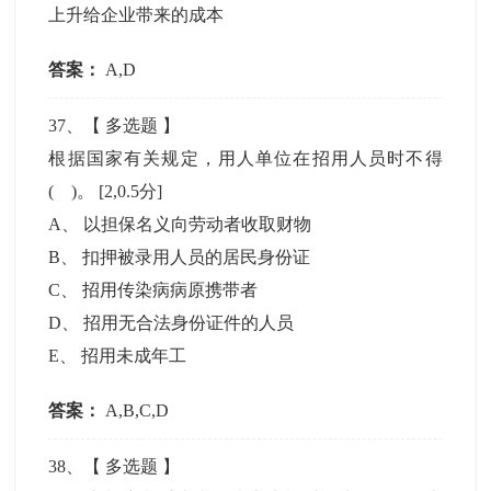
上升给企业带来的成本
答案：
A,D
37
、【
多选题
】
根据国家有关规定，用人单位在招用人员时不得
( )。
[2,0.5分]
A
、
以担保名义向劳动者收取财物
B
、
扣押被录用人员的居民身份证
C
、
招用传染病病原携带者
D
、
招用无合法身份证件的人员
E
、
招用未成年工
答案：
A,B,C,D
38
、【
多选题
】