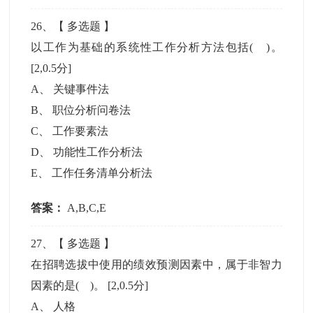
26
、【
多选题
】
以工作为基础的系统性工作分析方法包括( )。
[2,0.5分]
A
、
关键事件法
B
、
职位分析问卷法
C
、
工作要素法
D
、
功能性工作分析法
E
、
工作任务清单分析法
答案：
A,B,C,E
27
、【
多选题
】
在招聘选拔中使用的绩效预测因素中，属于非智力
因素的是( )。
[2,0.5分]
A
、
人格