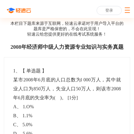
登录
本栏目下题库来源于互联网，轻速云承诺对于用户导入平台的
题库是严格保密的，不会在此呈现！
轻速云给您提供更好的
在线考试系统
服务！
2008年经济师中级人力资源专业知识与实务真题
1
、【
单选题
】
某市2008年6月底的人口总数为l 000万人，其中就
业人口为850万人，失业人口50万人，则该市2008
年6月底的失业率为( )。
[1分]
A
、
1.O%
B
、
1.1%
C
、
5.0%
D
、
5.6%