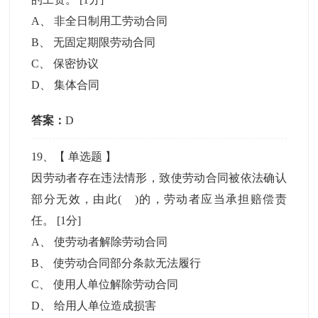
A
、
非全日制用工劳动合同
B
、
无固定期限劳动合同
C
、
保密协议
D
、
集体合同
答案：
D
19
、【
单选题
】
因劳动者存在违法情形，致使劳动合同被依法确认
部分无效，由此( )的，劳动者应当承担赔偿责
任。
[1分]
A
、
使劳动者解除劳动合同
B
、
使劳动合同部分条款无法履行
C
、
使用人单位解除劳动合同
D
、
给用人单位造成损害