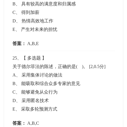
B
、
具有较高的满意度和归属感
C
、
得到加薪
D
、
热情高效地工作
E
、
产生对未来的担忧
答案：
A,B,E
25
、【
多选题
】
关于德尔菲法的陈述，正确的是( )。
[2,0.5分]
A
、
采用集体讨论的做法
B
、
能吸取和综合众多专家的意见
C
、
能够避免从众行为
D
、
采用匿名技术
E
、
采取多轮预测方式
答案：
A,B,C