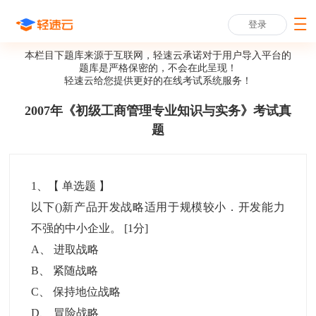
登录
本栏目下题库来源于互联网，轻速云承诺对于用户导入平台的
题库是严格保密的，不会在此呈现！
轻速云给您提供更好的
在线考试系统
服务！
2007年《初级工商管理专业知识与实务》考试真
题
1
、【
单选题
】
以下()新产品开发战略适用于规模较小．开发能力
不强的中小企业。
[1分]
A
、
进取战略
B
、
紧随战略
C
、
保持地位战略
D
、
冒险战略