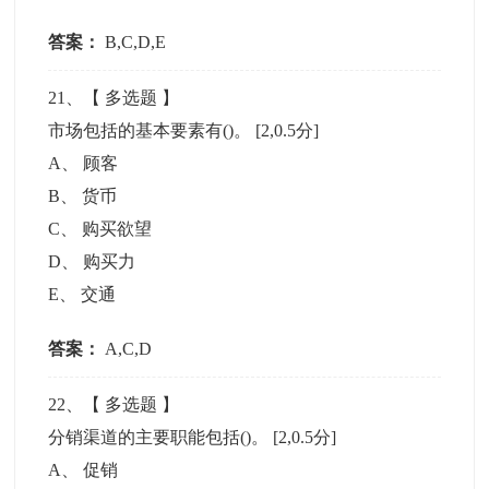
答案：
B,C,D,E
21
、【
多选题
】
市场包括的基本要素有()。
[2,0.5分]
A
、
顾客
B
、
货币
C
、
购买欲望
D
、
购买力
E
、
交通
答案：
A,C,D
22
、【
多选题
】
分销渠道的主要职能包括()。
[2,0.5分]
A
、
促销