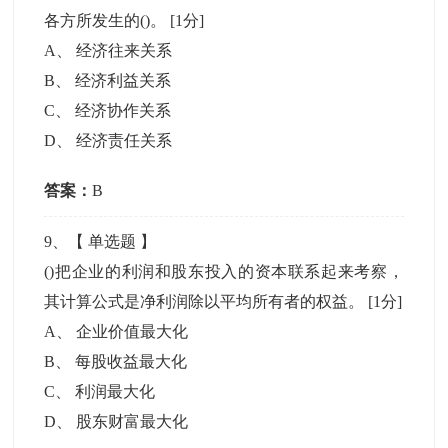
各方所发生的()。
[1分]
A
、
经济往来关系
B
、
经济利益关系
C
、
经济协作关系
D
、
经济责任关系
答案：
B
9
、【
单选题
】
()把企业的利润和股东投入的资本联系起来考察，
其计算公式是净利润除以平均所有者的权益。
[1分]
A
、
企业价值最大化
B
、
每股收益最大化
C
、
利润最大化
D
、
股东财富最大化