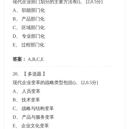
现代企业部门划分的主要方法有()。
[2,0.5分]
A
、
职能部门化
B
、
产品部门化
C
、
区域部门化
D
、
专业部门化
E
、
过程部门化
答案：
A,B,C,E
20
、【
多选题
】
现代企业变革的战略类型包括()。
[2,0.5分]
A
、
人员变革
B
、
技术变革
C
、
战略与结构变革
D
、
产品与服务变革
E
、
企业文化变革