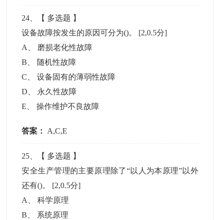
24
、【
多选题
】
设备故障按发生的原因可分为()。
[2,0.5分]
A
、
磨损老化性故障
B
、
随机性故障
C
、
设备固有的薄弱性故障
D
、
永久性故障
E
、
操作维护不良故障
答案：
A,C,E
25
、【
多选题
】
安全生产管理的主要原理除了“以人为本原理”以外
还有()。
[2,0.5分]
A
、
科学原理
B
、
系统原理