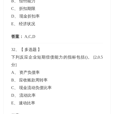
B
、
偿付能力
C
、
折扣期限
D
、
现金折扣率
E
、
经济状况
答案：
A,C,D
32
、【
多选题
】
下列反应企业短期偿债能力的指标包括()。
[2,0.5
分]
A
、
资产负债率
B
、
应收账款周转率
C
、
现金流动负债比率
D
、
流动比率
E
、
速动比率