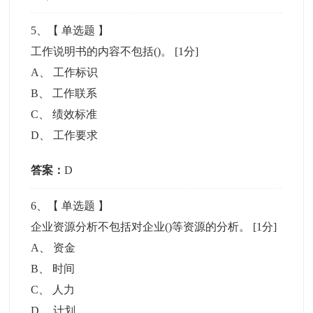
5
、【
单选题
】
工作说明书的内容不包括()。
[1分]
A
、
工作标识
B
、
工作联系
C
、
绩效标准
D
、
工作要求
答案：
D
6
、【
单选题
】
企业资源分析不包括对企业()等资源的分析。
[1分]
A
、
资金
B
、
时间
C
、
人力
D
、
计划