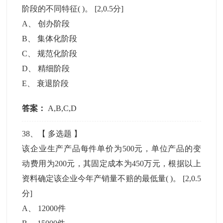
阶段的不同特征( )。
[2,0.5分]
A
、
创办阶段
B
、
集体化阶段
C
、
规范化阶段
D
、
精细阶段
E
、
衰退阶段
答案：
A,B,C,D
38
、【
多选题
】
该企业生产产品每件单价为500元，单位产品的变
动费用为200元，其固定成本为450万元，根据以上
资料确定该企业今年产销量不赔的最低量( )。
[2,0.5
分]
A
、
12000件