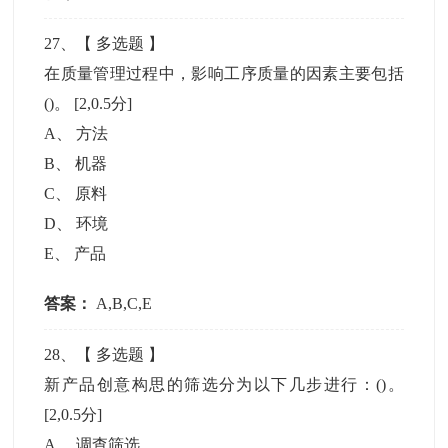
27
、【
多选题
】
在质量管理过程中，影响工序质量的因素主要包括
()。
[2,0.5分]
A
、
方法
B
、
机器
C
、
原料
D
、
环境
E
、
产品
答案：
A,B,C,E
28
、【
多选题
】
新产品创意构思的筛选分为以下几步进行：()。
[2,0.5分]
A
、
调查筛选