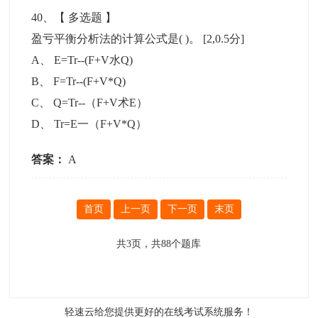
40
、【
多选题
】
盈亏平衡分析法的计算公式是( )。
[2,0.5分]
A
、
E=Tr--(F+V水Q)
B
、
F=Tr--(F+V*Q)
C
、
Q=Tr--（F+V术E）
D
、
Tr=E一（F+V*Q）
答案：
A
首页
上一页
下一页
末页
共
3
页，共
88
个题库
轻速云给您提供更好的
在线考试系统
服务！