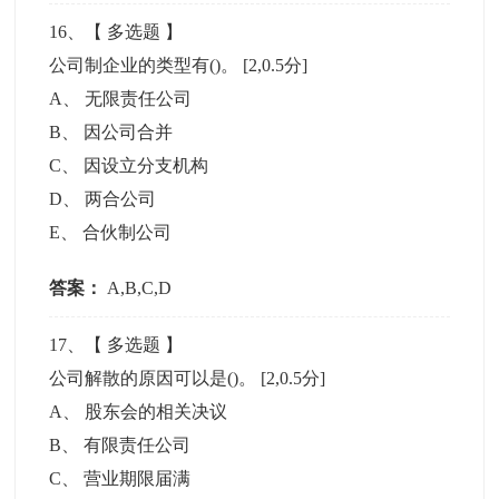
16
、【
多选题
】
公司制企业的类型有()。
[2,0.5分]
A
、
无限责任公司
B
、
因公司合并
C
、
因设立分支机构
D
、
两合公司
E
、
合伙制公司
答案：
A,B,C,D
17
、【
多选题
】
公司解散的原因可以是()。
[2,0.5分]
A
、
股东会的相关决议
B
、
有限责任公司
C
、
营业期限届满