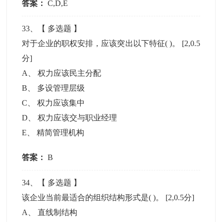
答案：
C,D,E
33
、【
多选题
】
对于企业的职权安排，应该突出以下特征( )。
[2,0.5
分]
A
、
权力应该民主分配
B
、
多设管理层级
C
、
权力应该集中
D
、
权力应该交与职业经理
E
、
精简管理机构
答案：
B
34
、【
多选题
】
该企业当前最适合的组织结构形式是( )。
[2,0.5分]
A
、
直线制结构