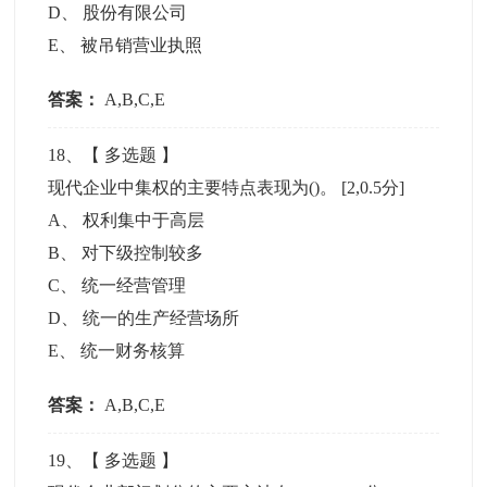
D
、
股份有限公司
E
、
被吊销营业执照
答案：
A,B,C,E
18
、【
多选题
】
现代企业中集权的主要特点表现为()。
[2,0.5分]
A
、
权利集中于高层
B
、
对下级控制较多
C
、
统一经营管理
D
、
统一的生产经营场所
E
、
统一财务核算
答案：
A,B,C,E
19
、【
多选题
】