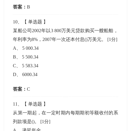
答案：
B
10
、【
单选题
】
某船公司2002年以3 800万美元贷款购买一艘船舶，
年利率为8%，2007年一次还本付息()万美元。
[1分]
A
、
5 000.34
B
、
5 500.34
C
、
5 583.34
D
、
6000.34
答案：
C
11
、【
单选题
】
从第一期起，在一定时期内每期期初等额收付的系
列款项是()。
[1分]
A
、
递延年金