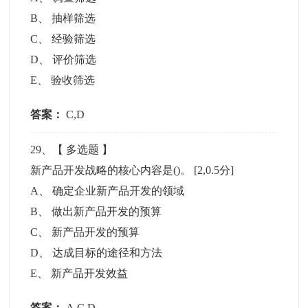
B
、
抽样筛选
C
、
经验筛选
D
、
评价筛选
E
、
验收筛选
答案：
C,D
29
、【
多选题
】
新产品开发战略的核心内容是()。
[2,0.5分]
A
、
确定企业新产品开发的领域
B
、
做出新产品开发的预算
C
、
新产品开发的预算
D
、
达成目标的途径和方法
E
、
新产品开发效益
答案：
A,C,D