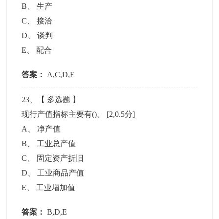
B
、
生产
C
、
接洽
D
、
谈判
E
、
配合
答案：
A,C,D,E
23
、【
多选题
】
现行产值指标主要有()。
[2,0.5分]
A
、
净产值
B
、
工业总产值
C
、
固定资产折旧
D
、
工业商品产值
E
、
工业增加值
答案：
B,D,E