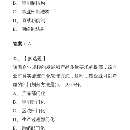
B
、
职能制结构
C
、
事业部制结构
D
、
直线职能制
E
、
网络制结构
答案：
A
35
、【
多选题
】
随着企业规模的发展和产品质量要求的提高，该企
业打算实施部门化管理方式，这时，该企业可以考
虑的部门划分方法是( )。
[2,0.5分]
A
、
产品部门化
B
、
职能部门化
C
、
区域部门化
D
、
生产过程部门化
E
、
购销部门化