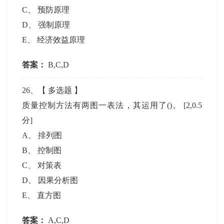
C
、
预防原理
D
、
强制原理
E
、
经济效益原理
答案：
B,C,D
26
、【
多选题
】
质量控制方法有两图一表法，其运用了()。
[2,0.5
分]
A
、
排列图
B
、
控制图
C
、
对策表
D
、
因果分析图
E
、
直方图
答案：
A,C,D