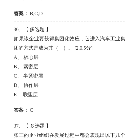
答案：
B,C,D
36
、【
多选题
】
如果该企业要获得集团化效应，它进入汽车工业集
团的方式是成为其（ ）。
[2,0.5分]
A
、
核心层
B
、
紧密层
C
、
半紧密层
D
、
协作层
E
、
联盟层
答案：
C
37
、【
多选题
】
张三的企业组织在发展过程中都会表现出以下几个