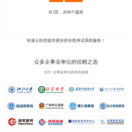
共
3
页，共
88
个题库
轻速云给您提供更好的
在线考试系统
服务！
众多企事业单位的信赖之选
36万+企事业单位的共同选择