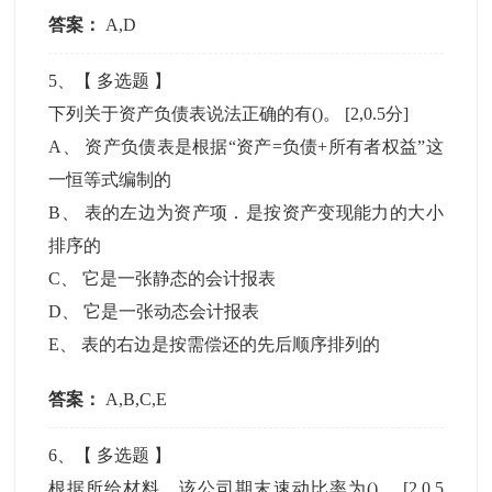
答案：
A,D
5
、【
多选题
】
下列关于资产负债表说法正确的有()。
[2,0.5分]
A
、
资产负债表是根据“资产=负债+所有者权益”这
一恒等式编制的
B
、
表的左边为资产项．是按资产变现能力的大小
排序的
C
、
它是一张静态的会计报表
D
、
它是一张动态会计报表
E
、
表的右边是按需偿还的先后顺序排列的
答案：
A,B,C,E
6
、【
多选题
】
根据所给材料，该公司期末速动比率为()。
[2,0.5