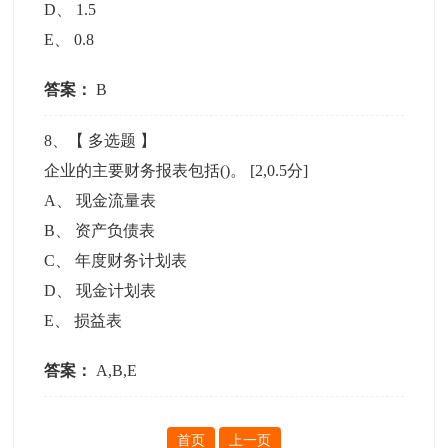
D
、
1.5
E
、
0.8
答案：
B
8
、【
多选题
】
企业的主要财务报表包括()。
[2,0.5分]
A
、
现金流量表
B
、
资产负债表
C
、
年度财务计划表
D
、
现金计划表
E
、
损益表
答案：
A,B,E
首页
上一页