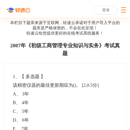
登录
本栏目下题库来源于互联网，轻速云承诺对于用户导入平台的
题库是严格保密的，不会在此呈现！
轻速云给您提供更好的
在线考试系统
服务！
2007年《初级工商管理专业知识与实务》考试真
题
1
、【
多选题
】
该精密仪器的最佳更新期应为()。
[2,0.5分]
A
、
3年
B
、
4年
C
、
5年
D
、
6年
E
、
7年