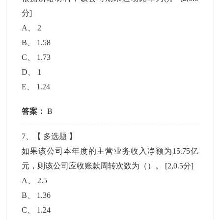
分]
A
、
2
B
、
1.58
C
、
1.73
D
、
1
E
、
1.24
答案：
B
7
、【
多选题
】
如果该公司本年度的主营业务收入净额为15.75亿
元，则该公司应收账款周转次数为（）。
[2,0.5分]
A
、
2.5
B
、
1.36
C
、
1.24