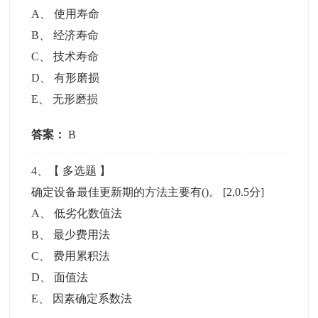
A
、
使用寿命
B
、
经济寿命
C
、
技术寿命
D
、
有形磨损
E
、
无形磨损
答案：
B
4
、【
多选题
】
确定设备最佳更新期的方法主要有()。
[2,0.5分]
A
、
低劣化数值法
B
、
最少费用法
C
、
费用累积法
D
、
面值法
E
、
因素确定系数法