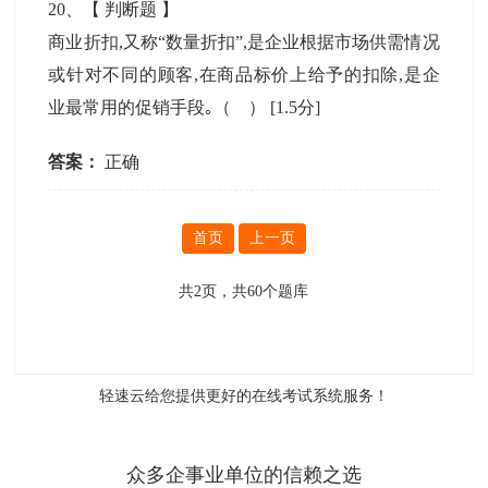
20
、【
判断题
】
商业折扣,又称“数量折扣”,是企业根据市场供需情况
或针对不同的顾客,在商品标价上给予的扣除,是企
业最常用的促销手段｡（ ）
[1.5分]
答案：
正确
首页
上一页
共
2
页，共
60
个题库
轻速云给您提供更好的
在线考试系统
服务！
众多企事业单位的信赖之选