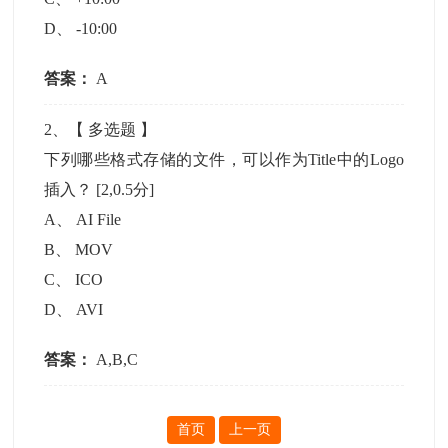
D
、
-10:00
答案：
A
2
、【
多选题
】
下列哪些格式存储的文件，可以作为Title中的Logo
插入？
[2,0.5分]
A
、
AI File
B
、
MOV
C
、
ICO
D
、
AVI
答案：
A,B,C
首页
上一页