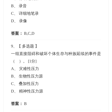
B
、
录音
C
、
详细地笔录
D
、
录像
答案：
B,C,D
9
、【
多选题
】
一组直接阻碍和破坏个体生存与种族延续的事件是
（ ）。
[1分]
A
、
灾难性压力
B
、
生物性压力源
C
、
叠加性压力
D
、
精神性压力源
答案：
B