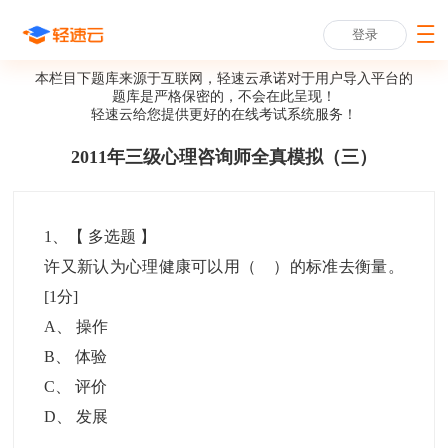
登录
本栏目下题库来源于互联网，轻速云承诺对于用户导入平台的
题库是严格保密的，不会在此呈现！
轻速云给您提供更好的
在线考试系统
服务！
2011年三级心理咨询师全真模拟（三）
1
、【
多选题
】
许又新认为心理健康可以用（ ）的标准去衡量。
[1分]
A
、
操作
B
、
体验
C
、
评价
D
、
发展