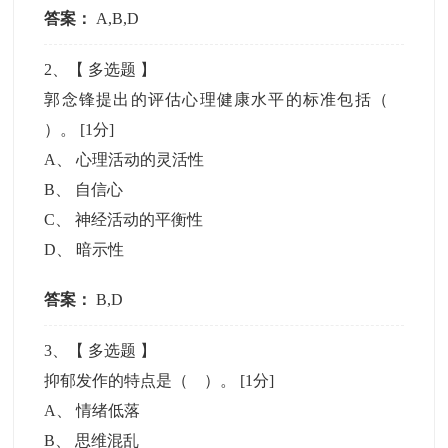
答案：
A,B,D
2
、【
多选题
】
郭念锋提出的评估心理健康水平的标准包括（
）。
[1分]
A
、
心理活动的灵活性
B
、
自信心
C
、
神经活动的平衡性
D
、
暗示性
答案：
B,D
3
、【
多选题
】
抑郁发作的特点是（ ）。
[1分]
A
、
情绪低落
B
、
思维混乱