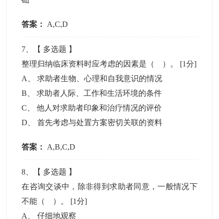
答案：
A,C,D
7
、【
多选题
】
整理归纳临床资料时应考虑的因素是（ ）。
[1分]
A
、
求助者生物、心理和自我意识的情况
B
、
求助者人际、工作和生活环境的条件
C
、
他人对求助者印象和治疗情况的评价
D
、
首先考虑与处置方案密切关联的资料
答案：
A,B,C,D
8
、【
多选题
】
在咨询交谈中，除非得到求助者同意，一般情况下
不能（ ）。
[1分]
A
、
仔细地观察