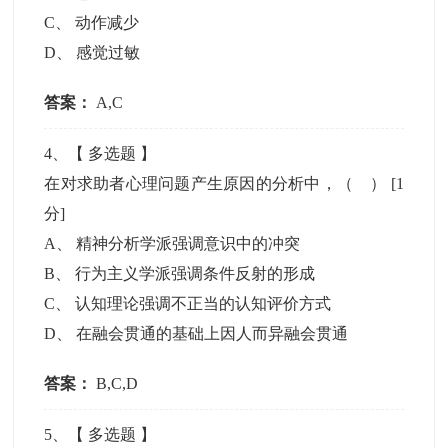
C
、
动作减少
D
、
感觉过敏
答案：
A,C
4
、【
多选题
】
在对求助者心理问题产生原因的分析中，（ ）
[1
分]
A
、
精神分析学派强调意识中的冲突
B
、
行为主义学派强调条件反射的形成
C
、
认知理论强调不正当的认知评价方式
D
、
在融会贯通的基础上因人而异融会贯通
答案：
B,C,D
5
、【
多选题
】