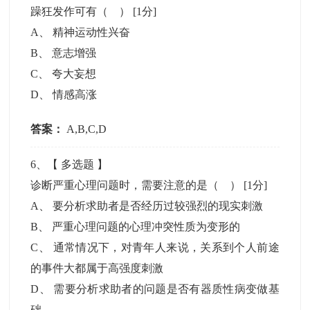
躁狂发作可有（ ）
[1分]
A
、
精神运动性兴奋
B
、
意志增强
C
、
夸大妄想
D
、
情感高涨
答案：
A,B,C,D
6
、【
多选题
】
诊断严重心理问题时，需要注意的是（ ）
[1分]
A
、
要分析求助者是否经历过较强烈的现实刺激
B
、
严重心理问题的心理冲突性质为变形的
C
、
通常情况下，对青年人来说，关系到个人前途
的事件大都属于高强度刺激
D
、
需要分析求助者的问题是否有器质性病变做基
础