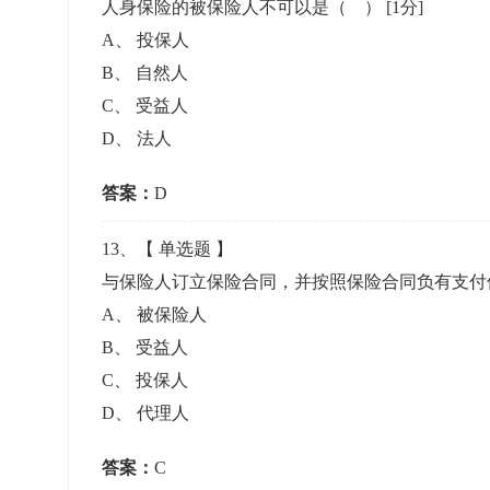
人身保险的被保险人不可以是（ ）
[1分]
A
、
投保人
B
、
自然人
C
、
受益人
D
、
法人
答案：
D
13
、【
单选题
】
与保险人订立保险合同，并按照保险合同负有支付
A
、
被保险人
B
、
受益人
C
、
投保人
D
、
代理人
答案：
C