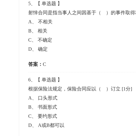
5
、【
单选题
】
射悻合同是指当事人之间因基于（ ）的事件取得
A
、
不相关
B
、
相关
C
、
不确定
D
、
确定
答案：
C
6
、【
单选题
】
根据保险法规定，保险合同应以（ ）订立
[1分]
A
、
口头形式
B
、
书面形式
C
、
要约形式
D
、
A或B都可以