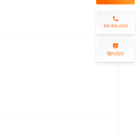
每日一练
金融行业
打卡学习
专业技能培训解决方案
400-886-8169
练习测评
预约演示
在线答题系统