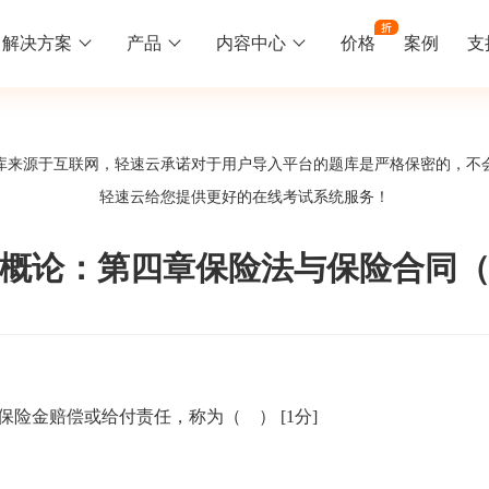
解决方案
产品
内容中心
价格
案例
支
线下培训
更多
库来源于互联网，轻速云承诺对于用户导入平台的题库是严格保密的，不
库中心
好题供您挑选
轻速云给您提供更好的
在线考试系统
服务！
训
速入门
知识竞赛
常见问题
统
线下培训班
工入职培训体系
速掌握轻速云组织培训考试的流程
党建活动、安全生产活动、协会竟赛
一些用户常见的使用问题
概论：第四章保险法与保险合同
报名管理系统
试客户端下载
期末考试
关于我们
地图、人才培养
载严肃考试专用客户端
在线考试考核提高考试管理效率
轻速云科技简介、核心价值
签到系统
历程
保险金赔偿或给付责任，称为（ ）
[1分]
问卷系统
网课教育
知识店铺、实现知识变现
直播打卡学习等功能让网课教育更灵活