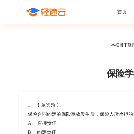
首页
场景解决方案
在线考试
支持
线上培训
本栏目下题
课程商城
题
精选优课助力学习
千道
新闻动态
线下考试
新员工培
快
在线考试系统
在线培训系
了解轻速云培训考试系统新闻资讯和
期中/期末考试、集中培训考试
搭建新员
快
公司动态
保险学
智能防作弊
学习地图
帮助中心
招聘考试
岗位培训
考
全面了解轻速云的使用方法和技巧
在线笔试、大型校招、社招
岗位学习
下
智能监考中心
知识付费
1
、【
单选题
】
保险合同约定的保险事故发生后，保险人所承担的
阅卷中心
互动社区
认证考试
知识店铺
A
、
直接责任
岗位认证、职业资格认证、技能考核认证
搭建专属
B
、
约定责任