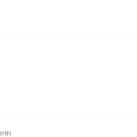
企业年会
、每日一练、打卡练习
组织企业年会闯关答题赢红包活动
）
[1分]