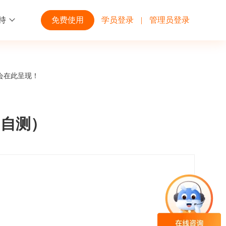
持
免费使用
学员登录
|
管理员登录
功能
行业解决方案
第三方平台
会在此呈现！
学校高校
开放平台
趣味化PK答题
企业微信
大规模在线考试解决方案
开放平台接口API调用文档说明
（自测）
互动答题
钉钉
制造行业
观和发展
员工培训体系解决方案
积分商城
飞书
个性化设置
零售行业
岗位人才培养解决方案