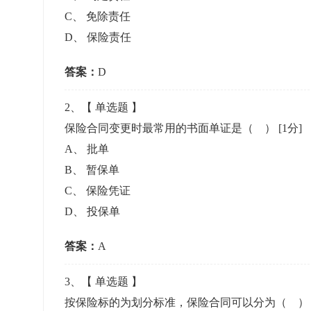
准考证管理
C
、
免除责任
考试测验
刷题练习
D
、
保险责任
电子证书
学生测验、员工考核、培训考试
题库刷题
答案：
D
题库系统
2
、【
单选题
】
保险合同变更时最常用的书面单证是（ ）
[1分]
统计分析
A
、
批单
B
、
暂保单
C
、
保险凭证
D
、
投保单
答案：
A
3
、【
单选题
】
按保险标的为划分标准，保险合同可以分为（ 