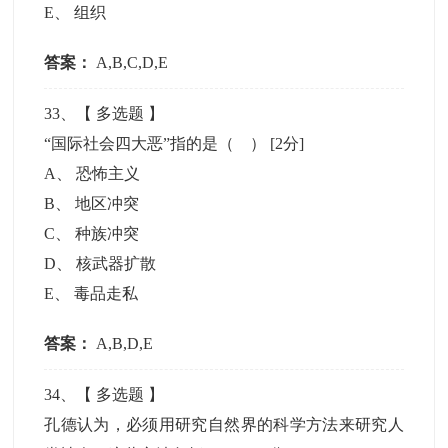
E
、
组织
答案：
A,B,C,D,E
33
、【
多选题
】
“国际社会四大恶”指的是（ ）
[2分]
A
、
恐怖主义
B
、
地区冲突
C
、
种族冲突
D
、
核武器扩散
E
、
毒品走私
答案：
A,B,D,E
34
、【
多选题
】
孔德认为，必须用研究自然界的科学方法来研究人