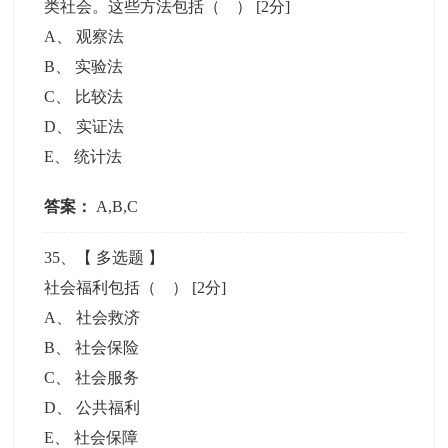
类社会。这些方法包括（ ）
[2分]
A
、
观察法
B
、
实验法
C
、
比较法
D
、
实证法
E
、
统计法
答案：
A,B,C
35
、【
多选题
】
社会福利包括（ ）
[2分]
A
、
社会救济
B
、
社会保险
C
、
社会服务
D
、
公共福利
E
、
社会保障