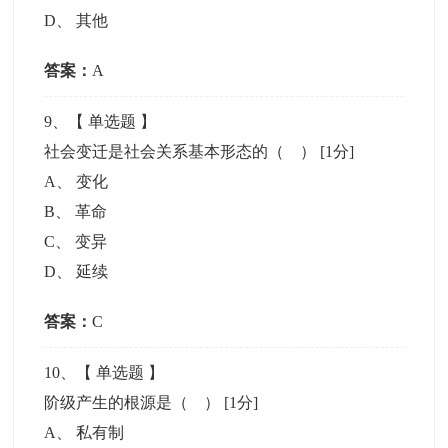
D
、
其他
答案：
A
9
、【
单选题
】
社会变迁是社会关系基本形态的（ ）
[1分]
A
、
变化
B
、
革命
C
、
变异
D
、
延续
答案：
C
10
、【
单选题
】
阶级产生的根源是（ ）
[1分]
A
、
私有制