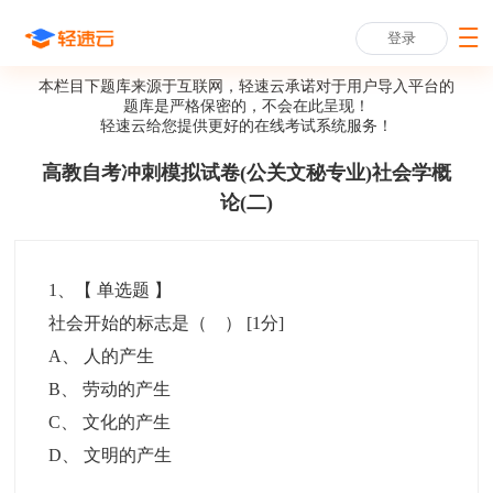
登录
本栏目下题库来源于互联网，轻速云承诺对于用户导入平台的
题库是严格保密的，不会在此呈现！
轻速云给您提供更好的
在线考试系统
服务！
高教自考冲刺模拟试卷(公关文秘专业)社会学概
论(二)
1
、【
单选题
】
社会开始的标志是（ ）
[1分]
A
、
人的产生
B
、
劳动的产生
C
、
文化的产生
D
、
文明的产生