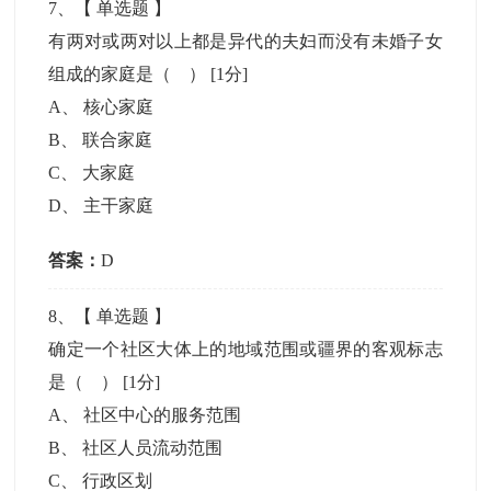
7
、【
单选题
】
有两对或两对以上都是异代的夫妇而没有未婚子女
组成的家庭是（ ）
[1分]
A
、
核心家庭
B
、
联合家庭
C
、
大家庭
D
、
主干家庭
答案：
D
8
、【
单选题
】
确定一个社区大体上的地域范围或疆界的客观标志
是（ ）
[1分]
A
、
社区中心的服务范围
B
、
社区人员流动范围
C
、
行政区划