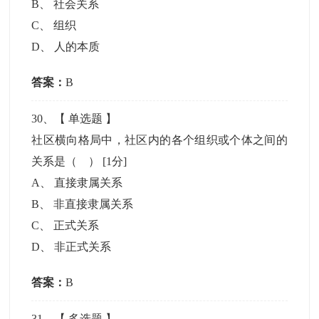
B
、
社会关系
C
、
组织
D
、
人的本质
答案：
B
30
、【
单选题
】
社区横向格局中，社区内的各个组织或个体之间的
关系是（ ）
[1分]
A
、
直接隶属关系
B
、
非直接隶属关系
C
、
正式关系
D
、
非正式关系
答案：
B
31
、【
多选题
】