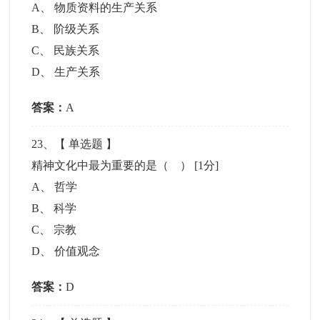
A
、
物质资料的生产关系
B
、
阶级关系
C
、
民族关系
D
、
生产关系
答案：
A
23
、【
单选题
】
精神文化中最为重要的是（ ）
[1分]
A
、
哲学
B
、
科学
C
、
宗教
D
、
价值观念
答案：
D