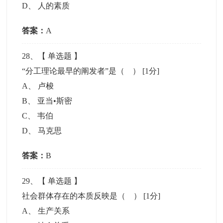
D
、
人的素质
答案：
A
28
、【
单选题
】
“分工理论最早的阐发者”是（ ）
[1分]
A
、
卢梭
B
、
亚当•斯密
C
、
韦伯
D
、
马克思
答案：
B
29
、【
单选题
】
社会群体存在的本质反映是（ ）
[1分]
A
、
生产关系