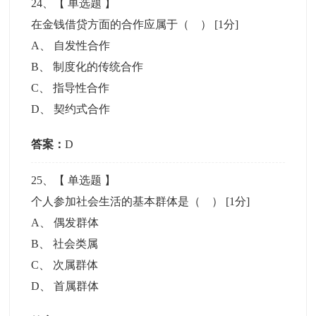
24
、【
单选题
】
在金钱借贷方面的合作应属于（ ）
[1分]
A
、
自发性合作
B
、
制度化的传统合作
C
、
指导性合作
D
、
契约式合作
答案：
D
25
、【
单选题
】
个人参加社会生活的基本群体是（ ）
[1分]
A
、
偶发群体
B
、
社会类属
C
、
次属群体
D
、
首属群体