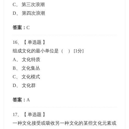
C
、
第三次浪潮
D
、
第四次浪潮
答案：
C
16
、【
单选题
】
组成文化的最小单位是（ ）
[1分]
A
、
文化特质
B
、
文化集丛
C
、
文化模式
D
、
文化群
答案：
A
17
、【
单选题
】
一种文化接受或吸收另一种文化的某些文化元素或