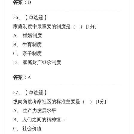
答案：
D
26
、【
单选题
】
家庭制度中最重要的制度是（ ）
[1分]
A
、
婚姻制度
B
、
生育制度
C
、
亲子制度
D
、
家庭财产继承制度
答案：
A
27
、【
单选题
】
纵向角度考察社区的标准主要是（ ）
[1分]
A
、
生产力发展水平
B
、
人们之间的精神纽带
C
、
社会价值