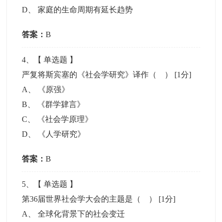
D
、
家庭的生命周期有延长趋势
答案：
B
4
、【
单选题
】
严复将斯宾塞的《社会学研究》译作（ ）
[1分]
A
、
《原强》
B
、
《群学肄言》
C
、
《社会学原理》
D
、
《人学研究》
答案：
B
5
、【
单选题
】
第36届世界社会学大会的主题是（ ）
[1分]
A
、
全球化背景下的社会变迁