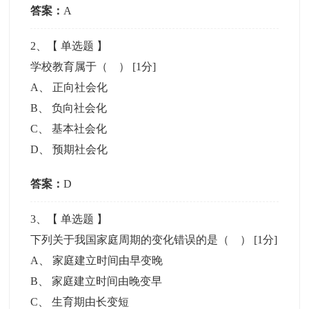
答案：
A
2
、【
单选题
】
学校教育属于（ ）
[1分]
A
、
正向社会化
B
、
负向社会化
C
、
基本社会化
D
、
预期社会化
答案：
D
3
、【
单选题
】
下列关于我国家庭周期的变化错误的是（ ）
[1分]
A
、
家庭建立时间由早变晚
B
、
家庭建立时间由晚变早
C
、
生育期由长变短