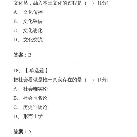
文化丛，融入本土文化的过程是（ ）
[1分]
A
、
文化传播
B
、
文化采借
C
、
文化濡化
D
、
文化交流
答案：
B
18
、【
单选题
】
把社会看做是惟一真实存在的是（ ）
[1分]
A
、
社会唯实论
B
、
社会唯名论
C
、
历史唯物论
D
、
形而上学
答案：
A