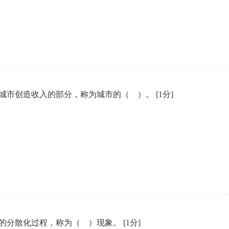
企业年会
、每日一练、打卡练习
组织企业年会闯关答题赢红包活动
城市创造收入的部分，称为城市的（ ）。
[1分]
的分散化过程，称为（ ）现象。
[1分]