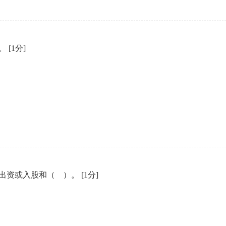
）。
[1分]
出资或入股和（ ）。
[1分]