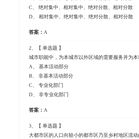
准考证管理
C
、
绝对集中、相对集中、绝对分散、相对分散
考试测验
刷题练习
D
、
相对集中、绝对集中、绝对分散、相对分散
电子证书
学生测验、员工考核、培训考试
题库刷题
答案：
A
题库系统
2
、【
单选题
】
城市职能中，为本城市以外区域的需要服务并为本
统计分析
A
、
基本活动部分
B
、
非基本活动部分
C
、
专业化部门
D
、
非专业化部门
答案：
A
3
、【
单选题
】
大都市区的人口向较小的都市区乃至乡村地区流动