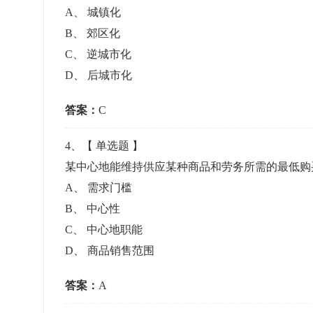
A
、
城镇化
B
、
郊区化
C
、
逆城市化
D
、
后城市化
答案：
C
4
、【
单选题
】
某中心地能维持供应某种商品和劳务所需的最低购
A
、
需求门槛
B
、
中心性
C
、
中心地职能
D
、
商品销售范围
答案：
A