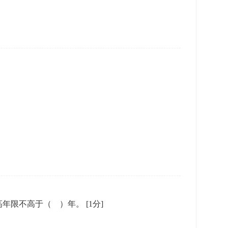
高年限不高于（ ）年。
[1分]