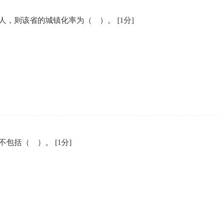
0万人，则该省的城镇化率为（ ）。
[1分]
容不包括（ ）。
[1分]