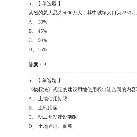
5
、【
单选题
】
某省的总人品为5000万人，其中城镇人口为225
A
、
30%
B
、
45%
C
、
50%
D
、
55%
答案：
B
6
、【
单选题
】
《物权法》规定的建设用地使用权出让合同的内
A
、
土地使用期限
B
、
土地用途
C
、
动工开发建设期限
D
、
土地界址、面积