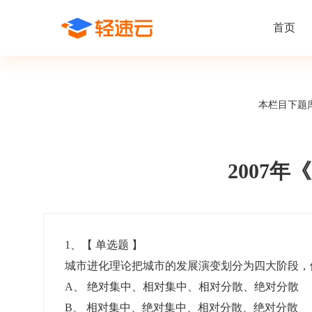
首页
场景解决方案
在线考试
支持
线上培训
本栏目下题
课程商城
题
精选优课助力学习
千道
新闻动态
线下考试
新员工培
快
在线考试系统
在线培训系
了解轻速云培训考试系统新闻资讯和
期中/期末考试、集中培训考试
搭建新员
快
公司动态
2007
智能防作弊
学习地图
帮助中心
招聘考试
岗位培训
考
全面了解轻速云的使用方法和技巧
在线笔试、大型校招、社招
岗位学习
下
智能监考中心
知识付费
1
、【
单选题
】
城市进化理论把城市的发展演变划分为四大阶段
阅卷中心
互动社区
认证考试
知识店铺
A
、
绝对集中、相对集中、相对分散、绝对分散
岗位认证、职业资格认证、技能考核认证
搭建专属
B
、
相对集中、绝对集中、相对分散、绝对分散