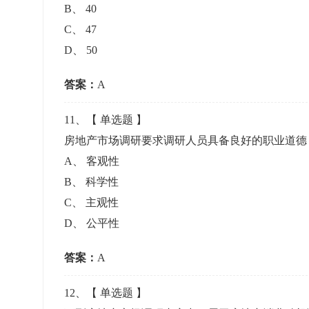
B
、
40
C
、
47
D
、
50
答案：
A
11
、【
单选题
】
房地产市场调研要求调研人员具备良好的职业道德
A
、
客观性
B
、
科学性
C
、
主观性
D
、
公平性
答案：
A
12
、【
单选题
】