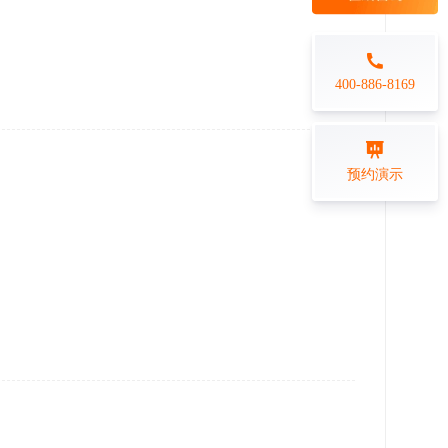
每日一练
金融行业
打卡学习
专业技能培训解决方案
400-886-8169
练习测评
预约演示
在线答题系统