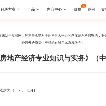
解决方案
产品
内容中心
价格
案例
支
线下培训
更多
库来源于互联网，轻速云承诺对于用户导入平台的题库是严格保密的，不
库中心
好题供您挑选
轻速云给您提供更好的
在线考试系统
服务！
训
速入门
知识竞赛
常见问题
统
线下培训班
工入职培训体系
速掌握轻速云组织培训考试的流程
党建活动、安全生产活动、协会竟赛
一些用户常见的使用问题
年《房地产经济专业知识与实务》（
报名管理系统
试客户端下载
期末考试
关于我们
地图、人才培养
载严肃考试专用客户端
在线考试考核提高考试管理效率
轻速云科技简介、核心价值
签到系统
历程
，依次为（ ）。
[1分]
问卷系统
网课教育
知识店铺、实现知识变现
直播打卡学习等功能让网课教育更灵活