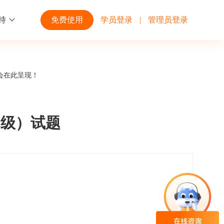
持
免费使用
学员登录
|
管理员登录
功能
行业解决方案
第三方平台
会在此呈现！
学校高校
开放平台
趣味化PK答题
企业微信
大规模在线考试解决方案
开放平台接口API调用文档说明
中级）试题
互动答题
钉钉
制造行业
观和发展
员工培训体系解决方案
积分商城
飞书
个性化设置
零售行业
岗位人才培养解决方案