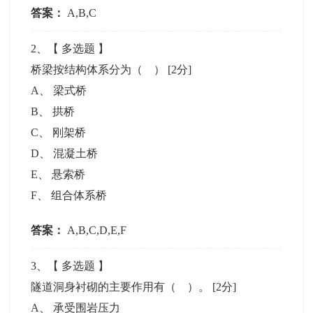
答案：
A,B,C
2
、【
多选题
】
桥梁按结构体系分为（ ）
[2分]
A
、
梁式桥
B
、
拱桥
C
、
刚架桥
D
、
混凝土桥
E
、
悬索桥
F
、
组合体系桥
答案：
A,B,C,D,E,F
3
、【
多选题
】
隧道洞身衬砌的主要作用有（ ）。
[2分]
A
、
承受围岩压力