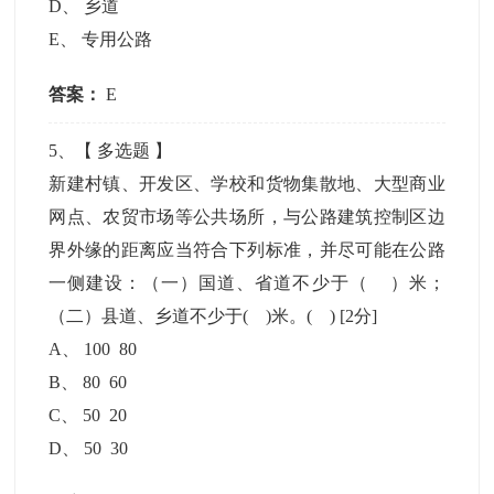
D
、
乡道
E
、
专用公路
答案：
E
5
、【
多选题
】
新建村镇、开发区、学校和货物集散地、大型商业
网点、农贸市场等公共场所，与公路建筑控制区边
界外缘的距离应当符合下列标准，并尽可能在公路
一侧建设：（一）国道、省道不少于（ ）米；
（二）县道、乡道不少于( )米。( )
[2分]
A
、
100 80
B
、
80 60
C
、
50 20
D
、
50 30