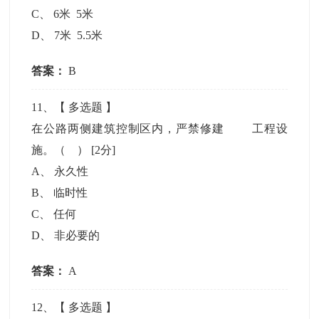
C
、
6米 5米
D
、
7米 5.5米
答案：
B
11
、【
多选题
】
在公路两侧建筑控制区内，严禁修建 工程设
施。（ ）
[2分]
A
、
永久性
B
、
临时性
C
、
任何
D
、
非必要的
答案：
A
12
、【
多选题
】