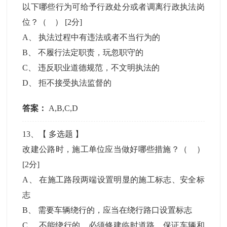
以下哪些行为可给予行政处分或者调离行政执法岗
位？（ ）
[2分]
A
、
执法过程中有违法或者不当行为的
B
、
不履行法定职责，玩忽职守的
C
、
违反职业道德规范，不文明执法的
D
、
拒不接受执法监督的
答案：
A,B,C,D
13
、【
多选题
】
改建公路时，施工单位应当做好哪些措施？（ ）
[2分]
A
、
在施工路段两端设置明显的施工标志、安全标
志
B
、
需要车辆绕行的，应当在绕行路口设置标志
C
、
不能绕行的，必须修建临时道路，保证车辆和