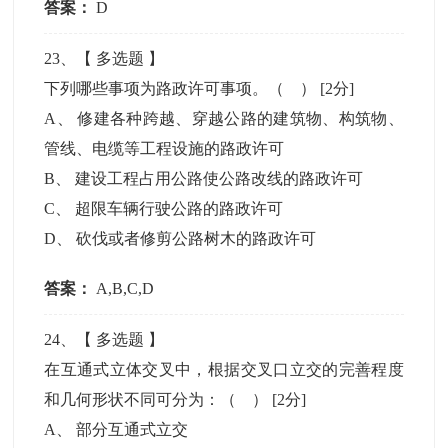
答案：
D
23
、【
多选题
】
下列哪些事项为路政许可事项。（ ）
[2分]
A
、
修建各种跨越、穿越公路的建筑物、构筑物、
管线、电缆等工程设施的路政许可
B
、
建设工程占用公路使公路改线的路政许可
C
、
超限车辆行驶公路的路政许可
D
、
砍伐或者修剪公路树木的路政许可
答案：
A,B,C,D
24
、【
多选题
】
在互通式立体交叉中，根据交叉口立交的完善程度
和几何形状不同可分为：（ ）
[2分]
A
、
部分互通式立交