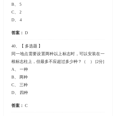
B
、
5
C
、
2
D
、
4
答案：
D
40
、【
多选题
】
同一地点需要设置两种以上标志时，可以安装在一
根标志柱上，但最多不应超过多少种？（ ）
[2分]
A
、
一种
B
、
两种
C
、
三种
D
、
四种
答案：
C