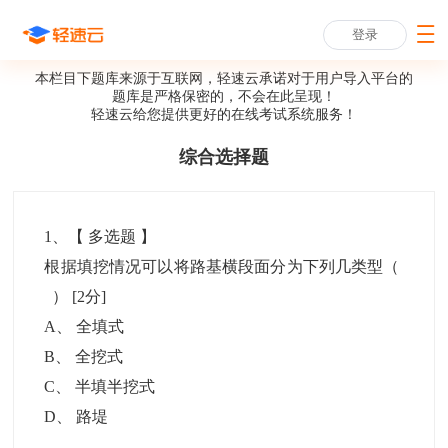
登录
本栏目下题库来源于互联网，轻速云承诺对于用户导入平台的
题库是严格保密的，不会在此呈现！
轻速云给您提供更好的
在线考试系统
服务！
综合选择题
1
、【
多选题
】
根据填挖情况可以将路基横段面分为下列几类型（
）
[2分]
A
、
全填式
B
、
全挖式
C
、
半填半挖式
D
、
路堤