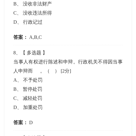
B
、
没收非法财产
C
、
没收违法所得
D
、
行政记过
答案：
A,B,C
8
、【
多选题
】
当事人有权进行陈述和申辩。行政机关不得因当事
人申辩而 。（ ）
[2分]
A
、
不予处罚
B
、
暂停处罚
C
、
减轻处罚
D
、
加重处罚
答案：
D