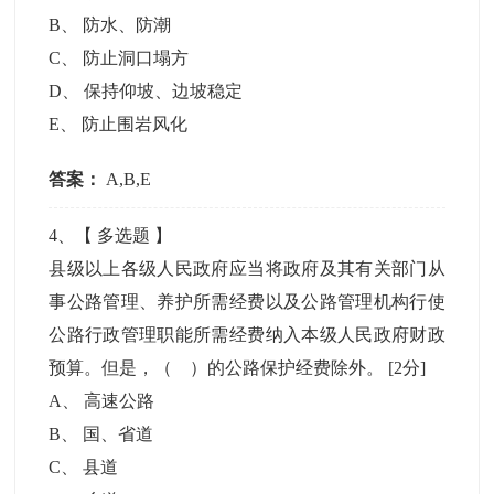
B
、
防水、防潮
C
、
防止洞口塌方
D
、
保持仰坡、边坡稳定
E
、
防止围岩风化
答案：
A,B,E
4
、【
多选题
】
县级以上各级人民政府应当将政府及其有关部门从
事公路管理、养护所需经费以及公路管理机构行使
公路行政管理职能所需经费纳入本级人民政府财政
预算。但是，（ ）的公路保护经费除外。
[2分]
A
、
高速公路
B
、
国、省道
C
、
县道