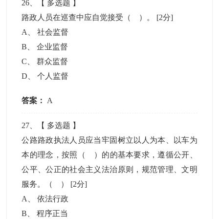
26
、【
多选题
】
路政人员在巡查中应自觉接受（ ）。
[2分]
A
、
社会监督
B
、
企业监督
C
、
群众监督
D
、
个人监督
答案：
A
27
、【
多选题
】
公路路政执法人员应当牢固树立以人为本、以车为
本的理念，按照（ ）的的基本要求，遵循公开、
公平、公正的社会主义法治原则，规范管理、文明
服务。（ ）
[2分]
A
、
依法行政
B
、
程序正当