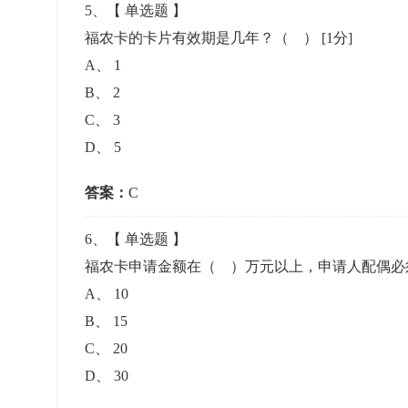
5
、【
单选题
】
福农卡的卡片有效期是几年？（ ）
[1分]
A
、
1
B
、
2
C
、
3
D
、
5
答案：
C
6
、【
单选题
】
福农卡申请金额在（ ）万元以上，申请人配偶
A
、
10
B
、
15
C
、
20
D
、
30