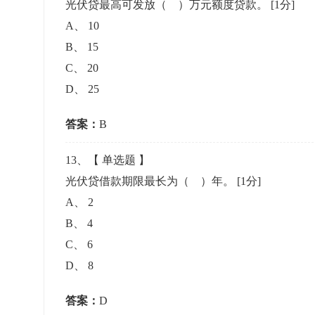
光伏贷最高可发放（ ）万元额度贷款。
[1分]
A
、
10
B
、
15
C
、
20
D
、
25
答案：
B
13
、【
单选题
】
光伏贷借款期限最长为（ ）年。
[1分]
A
、
2
B
、
4
C
、
6
D
、
8
答案：
D