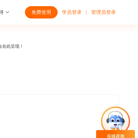
持
免费使用
学员登录
|
管理员登录
功能
行业解决方案
第三方平台
会在此呈现！
学校高校
开放平台
趣味化PK答题
企业微信
大规模在线考试解决方案
开放平台接口API调用文档说明
互动答题
钉钉
制造行业
观和发展
员工培训体系解决方案
积分商城
飞书
个性化设置
零售行业
岗位人才培养解决方案