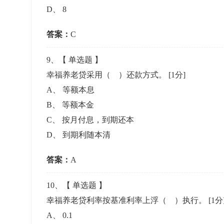
D
、
8
答案：
C
9
、【
单选题
】
幸福养老贷采用（ ）还款方式。
[1分]
A
、
等额本息
B
、
等额本金
C
、
按月付息，到期还本
D
、
到期利随本清
答案：
A
10
、【
单选题
】
幸福养老贷利率按基准利率上浮（ ）执行。
[1分
A
、
0.1