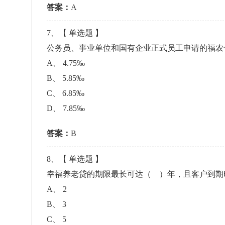
答案：
A
7
、【
单选题
】
公务员、事业单位和国有企业正式员工申请的福农
A
、
4.75‰
B
、
5.85‰
C
、
6.85‰
D
、
7.85‰
答案：
B
8
、【
单选题
】
幸福养老贷的期限最长可达（ ）年，且客户到期
A
、
2
B
、
3
C
、
5