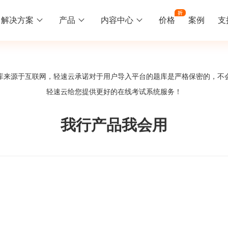
解决方案
产品
内容中心
价格
案例
支
线下培训
更多
库来源于互联网，轻速云承诺对于用户导入平台的题库是严格保密的，不
库中心
好题供您挑选
轻速云给您提供更好的
在线考试系统
服务！
训
速入门
知识竞赛
常见问题
统
线下培训班
工入职培训体系
速掌握轻速云组织培训考试的流程
党建活动、安全生产活动、协会竟赛
一些用户常见的使用问题
我行产品我会用
报名管理系统
试客户端下载
期末考试
关于我们
地图、人才培养
载严肃考试专用客户端
在线考试考核提高考试管理效率
轻速云科技简介、核心价值
签到系统
历程
问卷系统
网课教育
知识店铺、实现知识变现
直播打卡学习等功能让网课教育更灵活