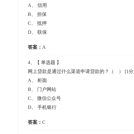
A
、
信用
B
、
担保
C
、
抵押
D
、
联保
答案：
A
4
、【
单选题
】
网上贷款是通过什么渠道申请贷款的？（ ）
[1分
A
、
柜面
B
、
门户网站
C
、
微信公众号
D
、
手机银行
答案：
C