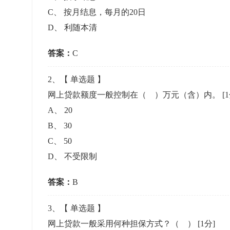
准考证管理
C
、
按月结息，每月的20日
考试测验
刷题练习
D
、
利随本清
电子证书
学生测验、员工考核、培训考试
题库刷题
答案：
C
题库系统
2
、【
单选题
】
网上贷款额度一般控制在（ ）万元（含）内。
[
统计分析
A
、
20
B
、
30
C
、
50
D
、
不受限制
答案：
B
3
、【
单选题
】
网上贷款一般采用何种担保方式？（ ）
[1分]