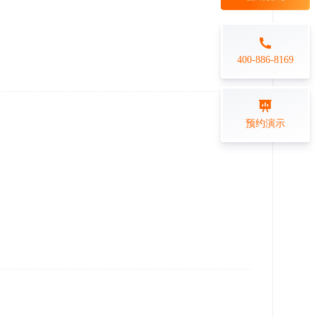
每日一练
金融行业
打卡学习
专业技能培训解决方案
400-886-8169
练习测评
预约演示
在线答题系统