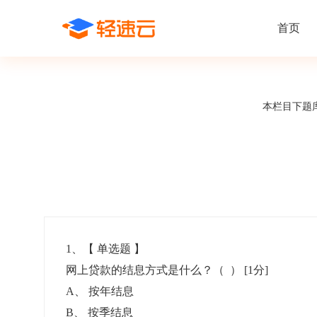
首页
场景解决方案
在线考试
支持
线上培训
本栏目下题
课程商城
题
精选优课助力学习
千道
新闻动态
线下考试
新员工培
快
在线考试系统
在线培训系
了解轻速云培训考试系统新闻资讯和
期中/期末考试、集中培训考试
搭建新员
快
公司动态
智能防作弊
学习地图
帮助中心
招聘考试
岗位培训
考
全面了解轻速云的使用方法和技巧
在线笔试、大型校招、社招
岗位学习
下
智能监考中心
知识付费
1
、【
单选题
】
网上贷款的结息方式是什么？（ ）
[1分]
阅卷中心
互动社区
认证考试
知识店铺
A
、
按年结息
岗位认证、职业资格认证、技能考核认证
搭建专属
B
、
按季结息