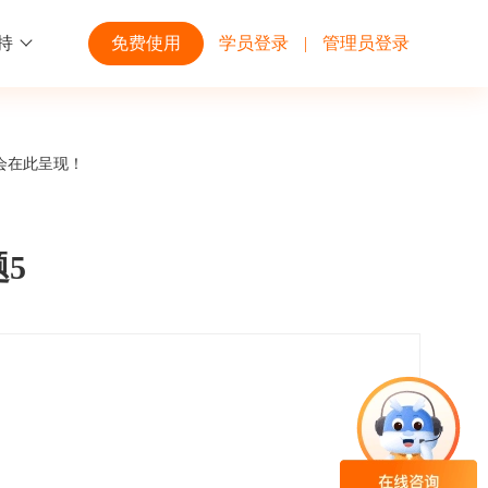
持
免费使用
学员登录
|
管理员登录
功能
行业解决方案
第三方平台
会在此呈现！
学校高校
开放平台
趣味化PK答题
企业微信
大规模在线考试解决方案
开放平台接口API调用文档说明
5
互动答题
钉钉
制造行业
观和发展
员工培训体系解决方案
积分商城
飞书
个性化设置
零售行业
岗位人才培养解决方案