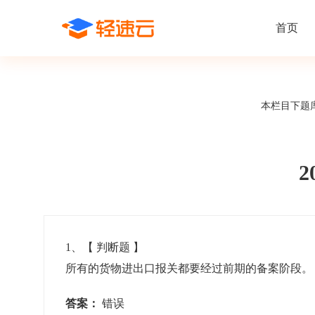
首页
场景解决方案
在线考试
支持
线上培训
本栏目下题
课程商城
题
精选优课助力学习
千道
新闻动态
线下考试
新员工培
快
在线考试系统
在线培训系
了解轻速云培训考试系统新闻资讯和
期中/期末考试、集中培训考试
搭建新员
快
公司动态
智能防作弊
学习地图
帮助中心
招聘考试
岗位培训
考
全面了解轻速云的使用方法和技巧
在线笔试、大型校招、社招
岗位学习
下
智能监考中心
知识付费
1
、【
判断题
】
所有的货物进出口报关都要经过前期的备案阶段
阅卷中心
互动社区
认证考试
知识店铺
岗位认证、职业资格认证、技能考核认证
搭建专属
答案：
错误