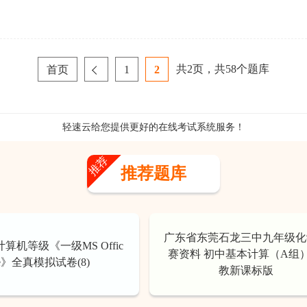
共
2
页，共
58
个题库
首页
1
2
轻速云给您提供更好的
在线考试系统
服务！
推荐
推荐题库
广东省东莞石龙三中九年级化
年计算机等级《一级MS Offic
赛资料 初中基本计算（A组）
e》全真模拟试卷(8)
教新课标版