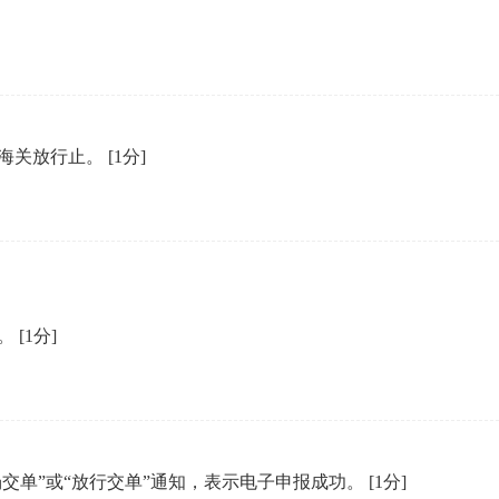
到海关放行止。
[1分]
力。
[1分]
场交单”或“放行交单”通知，表示电子申报成功。
[1分]