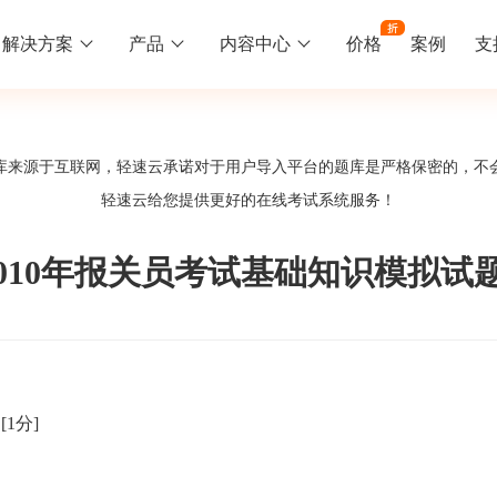
解决方案
产品
内容中心
价格
案例
支
线下培训
更多
库来源于互联网，轻速云承诺对于用户导入平台的题库是严格保密的，不
库中心
好题供您挑选
轻速云给您提供更好的
在线考试系统
服务！
训
速入门
知识竞赛
常见问题
统
线下培训班
工入职培训体系
速掌握轻速云组织培训考试的流程
党建活动、安全生产活动、协会竟赛
一些用户常见的使用问题
2010年报关员考试基础知识模拟试题
报名管理系统
试客户端下载
期末考试
关于我们
地图、人才培养
载严肃考试专用客户端
在线考试考核提高考试管理效率
轻速云科技简介、核心价值
签到系统
历程
。
[1分]
问卷系统
网课教育
知识店铺、实现知识变现
直播打卡学习等功能让网课教育更灵活