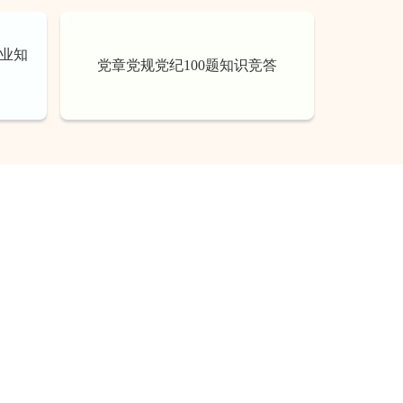
专业知
党章党规党纪100题知识竞答