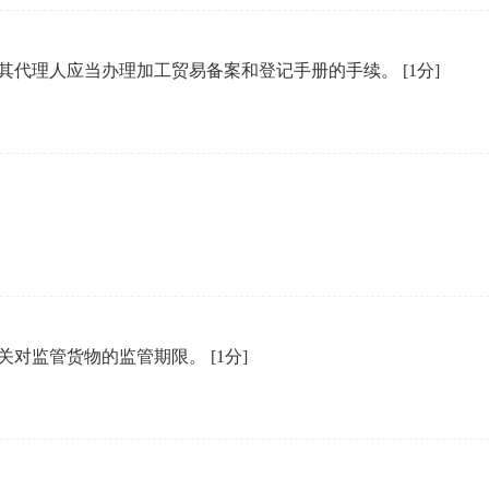
企业年会
其代理人应当办理加工贸易备案和登记手册的手续。
[1分]
、每日一练、打卡练习
组织企业年会闯关答题赢红包活动
关对监管货物的监管期限。
[1分]