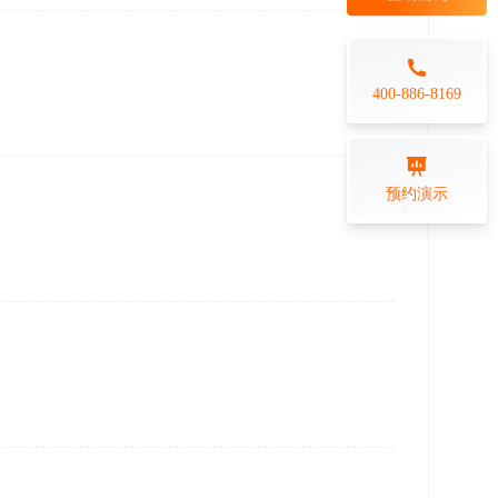
每日一练
金融行业
打卡学习
专业技能培训解决方案
400-886-8169
练习测评
预约演示
在线答题系统