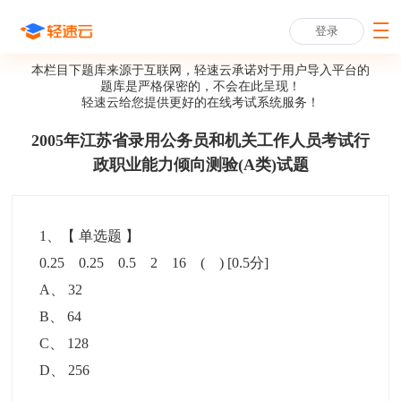
登录
本栏目下题库来源于互联网，轻速云承诺对于用户导入平台的
题库是严格保密的，不会在此呈现！
轻速云给您提供更好的
在线考试系统
服务！
2005年江苏省录用公务员和机关工作人员考试行
政职业能力倾向测验(A类)试题
1
、【
单选题
】
0.25 0.25 0.5 2 16 ( )
[0.5分]
A
、
32
B
、
64
C
、
128
D
、
256