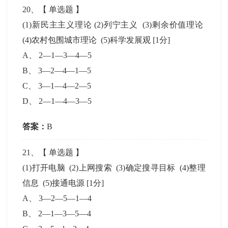
20
、【
单选题
】
(1)新民主主义理论 (2)列宁主义 (3)剩余价值理论
(4)农村包围城市理论 (5)科学发展观
[1分]
A
、
2—1—3—4—5
B
、
3—2—4—1—5
C
、
3—1—4—2—5
D
、
2—1—4—3—5
答案：
B
21
、【
单选题
】
(1)打开电脑 (2)上网搜索 (3)确定搜寻目标 (4)整理
信息 (5)接通电源
[1分]
A
、
3—2—5—1—4
B
、
2—1—3—5—4