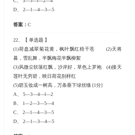
C
、
3—5—l—2—4
D
、
2—1—4—3—5
答案：
C
22
、【
单选题
】
(1)荷盘减翠菊花黄，枫叶飘红梧干苍 (2)天将
暮，雪乱舞，半飘梅花半飘柳絮
(3)风微尘软落红飘，沙岸好，草色上罗袍 (4)接天
莲叶无穷碧，映日荷花别样红
(5)碧玉妆成一树高，万条垂下绿丝绦
[1分]
A
、
5—3—4—l—2
B
、
1—2—3—5—4
C
、
2—1—4—3—5
D
、
2—1—3—4—5