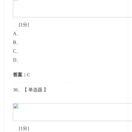
[1分]
A
、
B
、
C
、
D
、
答案：
C
36
、【
单选题
】
[1分]