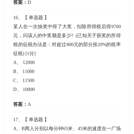
答案：
D
16
、【
单选题
】
某人在一次抽奖中得了大奖，扣除所得税后得9760
元，问该人的中奖额是多少? (已知关于获奖的所得
税的征税办法是：对超过800元的部分按20%的税率
征税)
[1分]
A
、
12000
B
、
11000
C
、
11500
D
、
10000
答案：
A
17
、【
单选题
】
A、B两人分别以每分钟65米、45米的速度在一广场