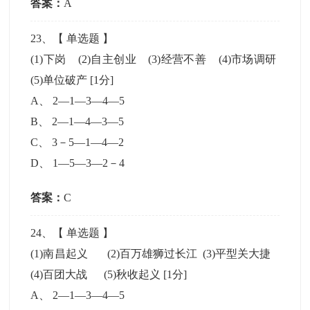
答案：
A
23
、【
单选题
】
(1)下岗 (2)自主创业 (3)经营不善 (4)市场调研
(5)单位破产
[1分]
A
、
2—1—3—4—5
B
、
2—1—4—3—5
C
、
3－5—1—4—2
D
、
1—5—3—2－4
答案：
C
24
、【
单选题
】
(1)南昌起义 (2)百万雄狮过长江 (3)平型关大捷
(4)百团大战 (5)秋收起义
[1分]
A
、
2—1—3—4—5