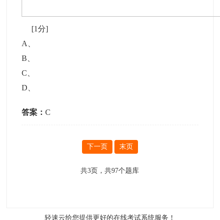
[1分]
A
、
B
、
C
、
D
、
答案：
C
下一页
末页
共
3
页，共
97
个题库
轻速云给您提供更好的
在线考试系统
服务！