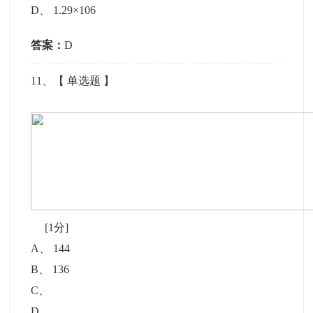
D
、
1.29×106
答案：
D
11
、【
单选题
】
[1分]
A
、
144
B
、
136
C
、
D
、