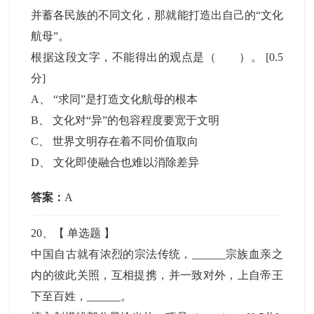
并蓄各民族的不同文化，那就能打造出自己的“文化
航母”。
根据这段文字，不能得出的观点是（ ）。
[0.5
分]
A
、
“求同”是打造文化航母的根本
B
、
文化对“异”的包容程度要宽于文明
C
、
世界文明存在着不同价值取向
D
、
文化即使融合也难以消除差异
答案：
A
20
、【
单选题
】
中国自古就有浓烈的宗法传统，______宗族血亲之
内的彼此关照，互相提携，并一致对外，上自帝王
下至百姓，______。