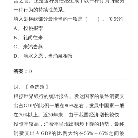
含之意。正是这种责任感生成了以一种行为回报另
一种行为的持续性关系。
填入划横线部分最恰当的一项是（ ）。
[0.5分]
A
、
投桃报李
B
、
礼尚往来
C
、
来鸿去燕
D
、
滴水之恩，当涌泉相报
答案：
D
14
、【
单选题
】
根据世界银行的统计报告。发达国家的最终消费支
出占GDP的比例一般在80%左右，发展中国家一般
在70%以上。近30年来，由于我国经济增长较快，
投资率较高，消费率呈现出稳步下降的趋势，最终
消费支出占GDP的比例大约在55%～65%之间波