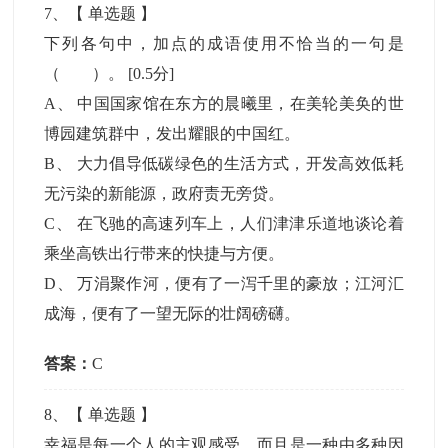
7
、【
单选题
】
下列各句中，加点的成语使用不恰当的一句是
（ ）。
[0.5分]
A
、
中国国家馆在东方的晨曦里，在美轮美奂的世
博园建筑群中，发出耀眼的中国红。
B
、
大力倡导低碳绿色的生活方式，开发高效低耗
无污染的新能源，政府责无旁贷。
C
、
在飞驰的高速列车上，人们津津乐道地谈论着
乘坐高铁出行带来的快捷与方便。
D
、
万涓聚作河，便有了一泻千里的豪放；江河汇
成海，便有了一望无际的壮阔磅礴。
答案：
C
8
、【
单选题
】
幸福是每一个人的主观感受，而且是一种由多种因