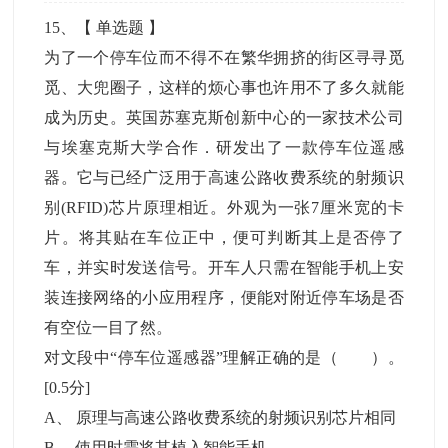
15
、【
单选题
】
为了一个停车位而不得不在繁华拥挤的街区寻寻觅
觅、大兜圈子，这样的烦心事也许用不了多久就能
成为历史。英国苏塞克斯创新中心的一家技术公司
与埃塞克斯大学合作．研发出了一款停车位遥感
器。它与已经广泛用于高速公路收费系统的射频识
别(RFID)芯片原理相近。外观为一张7厘米宽的卡
片。将其贴在车位正中，便可判断其上是否停了
车，并实时发送信号。开车人只需在智能手机上安
装连接网络的小应用程序，便能对附近停车场是否
有空位一目了然。
对文段中“停车位遥感器”理解正确的是（ ）。
[0.5分]
A
、
原理与高速公路收费系统的射频识别芯片相同
B
、
使用时需将其植入智能手机