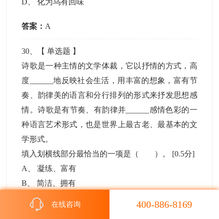
D
、
化为乌有回味
答案：
A
30
、【
单选题
】
诗歌是一种主情的文学体裁，它以抒情的方式，高
度______地反映社会生活，用丰富的想象，富有节
奏、韵律美的语言和分行排列的形式来抒发思想感
情。诗歌是有节奏、有韵律并______感情色彩的一
种语言艺术形式，也是世界上最古老、最基本的文
学形式。
填入划横线部分最恰当的一项是（ ）。
[0.5分]
A
、
凝练、富有
B
、
简洁、拥有
C
、
简练、具有
400-886-8169
在线咨询
D
、
明了、具备