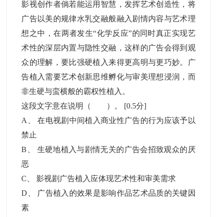
影视创作者倘若能运用智慧，发挥艺术创造性，将
广告以美的规律水乳交融般融入剧情内容与艺术理
想之中，在两者发生“化学反应”的同时真正实现艺
术性的深层内置与隐性交融，这样的广告会得到观
众的理解，要比强硬植入来得更高明与更巧妙。广
告植入需要艺术创新思维孵化与审美理想浸润，而
非生硬与蛮横般的霸权性植入。
这段文字意在说明（ ）。
[0.5分]
A
、
在电视剧中间植入商业性广告的行为应该予以
禁止
B
、
生硬地植入与剧情无关的广告会招致观众的厌
恶
C
、
影视剧广告植入应体现艺术性和审美需求
D
、
广告植入的效果是影响作品艺术品质的关键因
素