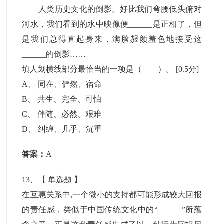
——人类历史文化的倒影。好比我们弯腰低头俯对
河水，我们看到的水中映像便______是正相了，但
是我们总得直起身来，满脸赧颜羞色地接受这
______的倒影……
填人划横线部分最恰当的一项是（ ）。
[0.5分]
A
、
同在、俨然、宿命
B
、
共生、完全、可怕
C
、
伴随、必然、艰难
D
、
纠缠、几乎、沉重
答案：
A
13
、【
单选题
】
在互惠关系中,一个微小的支持都可能形成较大回报
的责任感，类似于中国传统文化中的“______”所蕴