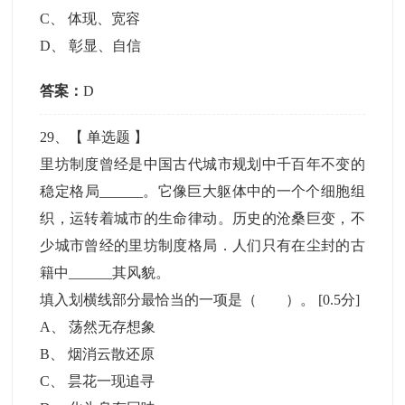
C
、
体现、宽容
D
、
彰显、自信
答案：
D
29
、【
单选题
】
里坊制度曾经是中国古代城市规划中千百年不变的
稳定格局______。它像巨大躯体中的一个个细胞组
织，运转着城市的生命律动。历史的沧桑巨变，不
少城市曾经的里坊制度格局．人们只有在尘封的古
籍中______其风貌。
填入划横线部分最恰当的一项是（ ）。
[0.5分]
A
、
荡然无存想象
B
、
烟消云散还原
C
、
昙花一现追寻