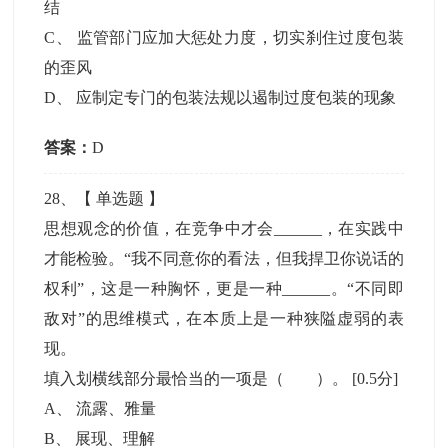
结
C
、
监管部门应加大惩处力度，切实刹住过度包装
的歪风
D
、
应制定专门的包装法规以遏制过度包装的现象
答案：
D
28
、【
单选题
】
思想观念的价值，在竞争中才会______，在实践中
才能检验。“我不同意你的看法，但我捍卫你说话的
权利”，这是一种胸怀，更是一种______。“不同即
敌对”的思维模式，在本质上是一种狭隘虚弱的表
现。
填入划横线部分最恰当的一项是（ ）。
[0.5分]
A
、
流露、雅量
B
、
展现、理解