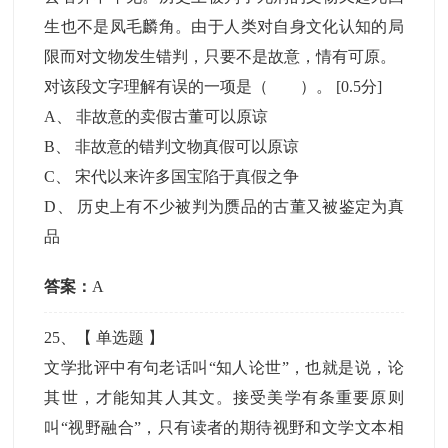
生也不是凤毛麟角。由于人类对自身文化认知的局
限而对文物发生错判，只要不是故意，情有可原。
对该段文字理解有误的一项是（ ）。
[0.5分]
A
、
非故意的卖假古董可以原谅
B
、
非故意的错判文物真假可以原谅
C
、
宋代以来许多国宝陷于真假之争
D
、
历史上有不少被判为赝品的古董又被鉴定为真
品
答案：
A
25
、【
单选题
】
文学批评中有句老话叫“知人论世”，也就是说，论
其世，才能知其人其文。接受美学有条重要原则
叫“视野融合”，只有读者的期待视野和文学文本相