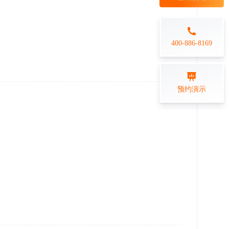
每日一练
金融行业
打卡学习
专业技能培训解决方案
400-886-8169
练习测评
预约演示
在线答题系统