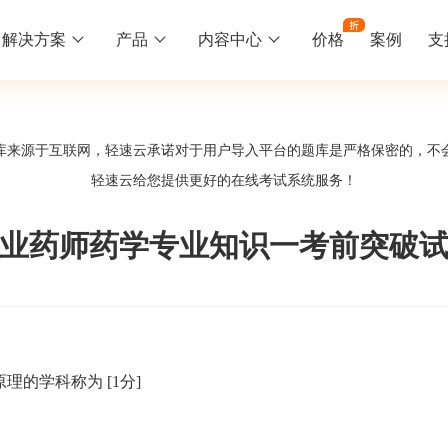
解决方案
产品
内容中心
价格
案例
支
线下培训
更多
库来源于互联网，轻速云承诺对于用户导入平台的题库是严格保密的，不
库中心
好题供您挑选
轻速云给您提供更好的
在线考试系统
服务！
训
速入门
知识竞赛
常见问题
统
线下培训班
工入职培训体系
速掌握轻速云组织培训考试的流程
党建活动、安全生产活动、协会竟赛
一些用户常见的使用问题
年执业药师药学专业知识一考前突破
报名管理系统
试客户端下载
期末考试
关于我们
地图、人才培养
载严肃考试专用客户端
在线考试考核提高考试管理效率
轻速云科技简介、核心价值
签到系统
历程
原理的学科称为
[1分]
问卷系统
网课教育
知识店铺、实现知识变现
直播打卡学习等功能让网课教育更灵活