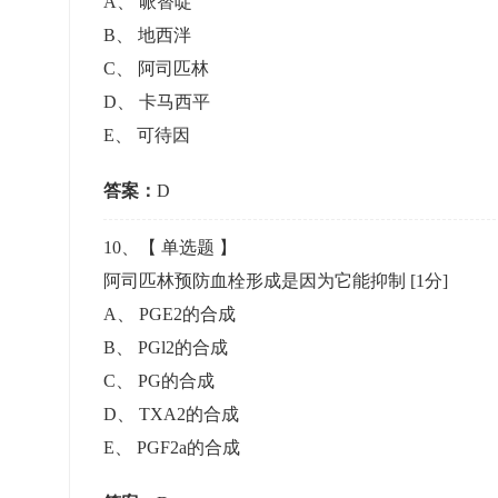
A
、
哌替啶
B
、
地西泮
C
、
阿司匹林
D
、
卡马西平
E
、
可待因
答案：
D
10
、【
单选题
】
阿司匹林预防血栓形成是因为它能抑制
[1分]
A
、
PGE2的合成
B
、
PGl2的合成
C
、
PG的合成
D
、
TXA2的合成
E
、
PGF2a的合成