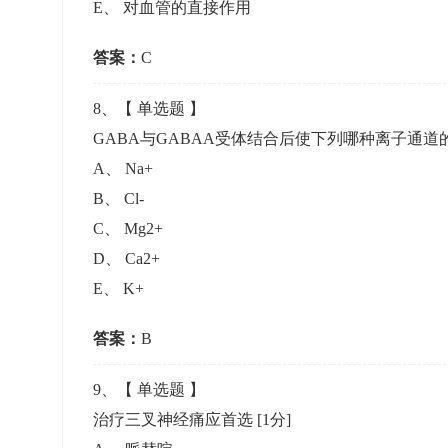
E
、
对血管的直接作用
答案：
C
8
、【
单选题
】
GABA与GABAA受体结合后使下列哪种离子通
A
、
Na+
B
、
Cl-
C
、
Mg2+
D
、
Ca2+
E
、
K+
答案：
B
9
、【
单选题
】
治疗三叉神经痛应首选
[1分]