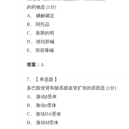
的药物是
[1分]
A
、
碘解磷定
B
、
阿托品
C
、
新斯的明
D
、
琥珀胆碱
E
、
筒箭毒碱
答案：
A
7
、【
单选题
】
多巴胺使肾和肠系膜血管扩张的原因是
[1分]
A
、
激动β受体
B
、
激动α受体
C
、
激动DA受体
D
、
激动M受体