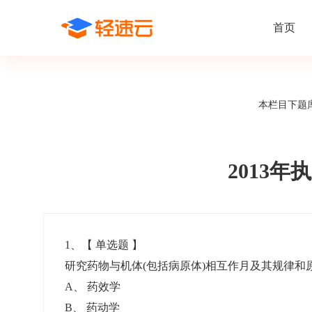
首页
场景解决方案
在线考试
支持
线上培训
本栏目下题
课程商城
题
精选优课助力学习
千道
新闻动态
线下考试
新员工培
快
在线考试系统
在线培训系
了解轻速云培训考试系统新闻资讯和
期中/期末考试、集中培训考试
搭建新员
快
公司动态
2013
智能防作弊
学习地图
帮助中心
招聘考试
岗位培训
考
全面了解轻速云的使用方法和技巧
在线笔试、大型校招、社招
岗位学习
下
智能监考中心
知识付费
1
、【
单选题
】
研究药物与机体(包括病原体)相互作月及其规律和
阅卷中心
互动社区
认证考试
知识店铺
A
、
药效学
岗位认证、职业资格认证、技能考核认证
搭建专属
B
、
药动学