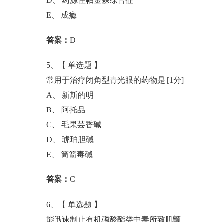
D
、
药源性帕金森综合征
E
、
成瘾
答案：
D
5
、【
单选题
】
常用于治疗闭角型青光眼的药物是
[1分]
A
、
新斯的明
B
、
阿托品
C
、
毛果芸香碱
D
、
琥珀胆碱
E
、
筒箭毒碱
答案：
C
6
、【
单选题
】
能迅速制止有机磷酸酯类中毒所致肌颤