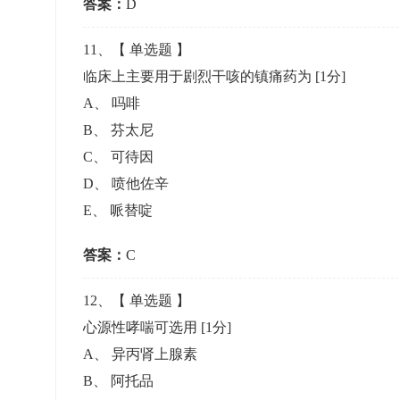
答案：
D
11
、【
单选题
】
临床上主要用于剧烈干咳的镇痛药为
[1分]
A
、
吗啡
B
、
芬太尼
C
、
可待因
D
、
喷他佐辛
E
、
哌替啶
答案：
C
12
、【
单选题
】
心源性哮喘可选用
[1分]
A
、
异丙肾上腺素
B
、
阿托品