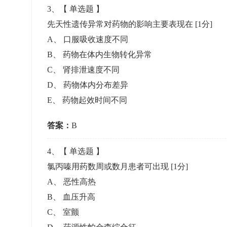
3
、【
单选题
】
先天性遗传异常对药物的影响主要表现在
[1分]
A
、
口服吸收速度不同
B
、
药物在体内生物转化异常
C
、
肾排泄速度不同
D
、
药物体内分布差异
E
、
药物起效时间不同
答案：
B
4
、【
单选题
】
氯丙嗪用药数周或数月患者可出现
[1分]
A
、
恶性高热
B
、
血压升高
C
、
室颤