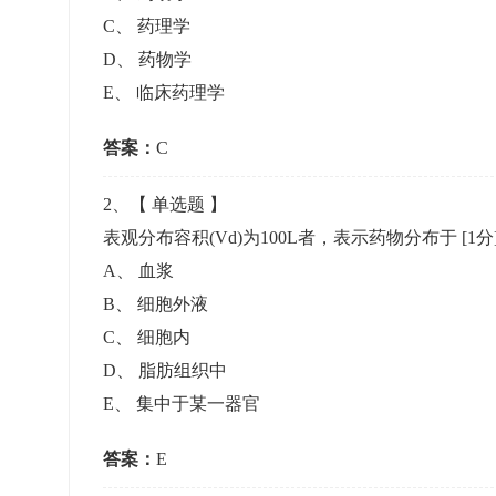
准考证管理
C
、
药理学
考试测验
刷题练习
D
、
药物学
电子证书
学生测验、员工考核、培训考试
题库刷题
E
、
临床药理学
答案：
题库系统
C
2
、【
单选题
】
统计分析
表观分布容积(Vd)为100L者，表示药物分布于
[1分
A
、
血浆
B
、
细胞外液
C
、
细胞内
D
、
脂肪组织中
E
、
集中于某一器官
答案：
E