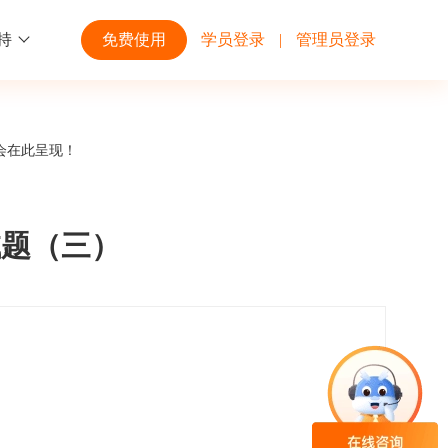
持
免费使用
学员登录
|
管理员登录
功能
行业解决方案
第三方平台
会在此呈现！
学校高校
开放平台
趣味化PK答题
企业微信
大规模在线考试解决方案
开放平台接口API调用文档说明
试题（三）
互动答题
钉钉
制造行业
观和发展
员工培训体系解决方案
积分商城
飞书
个性化设置
零售行业
岗位人才培养解决方案