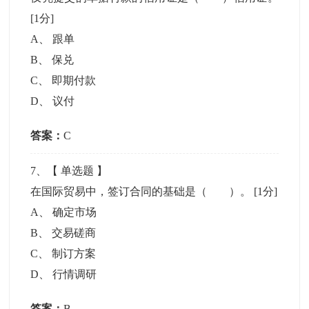
[1分]
A
、
跟单
B
、
保兑
C
、
即期付款
D
、
议付
答案：
C
7
、【
单选题
】
在国际贸易中，签订合同的基础是（ ）。
[1分]
A
、
确定市场
B
、
交易磋商
C
、
制订方案
D
、
行情调研
答案：
B