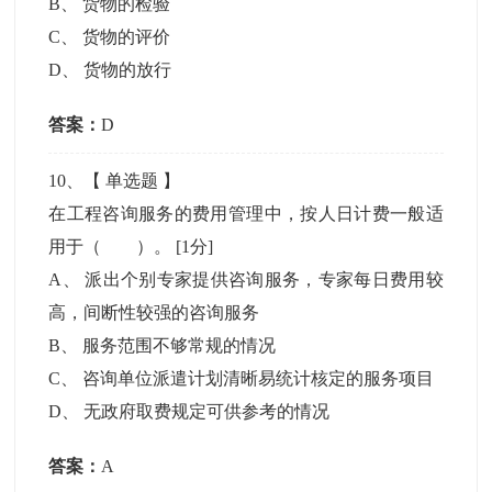
B
、
货物的检验
C
、
货物的评价
D
、
货物的放行
答案：
D
10
、【
单选题
】
在工程咨询服务的费用管理中，按人日计费一般适
用于（ ）。
[1分]
A
、
派出个别专家提供咨询服务，专家每日费用较
高，间断性较强的咨询服务
B
、
服务范围不够常规的情况
C
、
咨询单位派遣计划清晰易统计核定的服务项目
D
、
无政府取费规定可供参考的情况
答案：
A