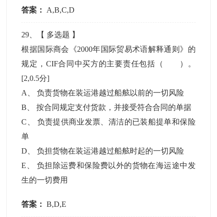
答案：
A,B,C,D
29
、【
多选题
】
根据国际商会《2000年国际贸易术语解释通则》的
规定，CIF合同中买方的主要责任包括（ ）。
[2,0.5分]
A
、
负责货物在装运港越过船舷以前的一切风险
B
、
按合同规定支付货款，并接受符合合同的单据
C
、
负责提供商业发票、清洁的已装船提单和保险
单
D
、
负担货物在装运港越过船舷时起的一切风险
E
、
负担除运费和保险费以外的货物在海运途中发
生的一切费用
答案：
B,D,E