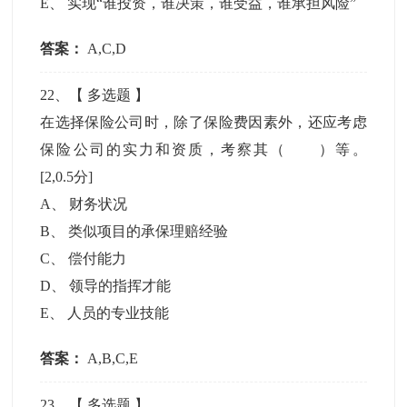
E
、
实现“谁投资，谁决策，谁受益，谁承担风险”
答案：
A,C,D
22
、【
多选题
】
在选择保险公司时，除了保险费因素外，还应考虑
保险公司的实力和资质，考察其（ ）等。
[2,0.5分]
A
、
财务状况
B
、
类似项目的承保理赔经验
C
、
偿付能力
D
、
领导的指挥才能
E
、
人员的专业技能
答案：
A,B,C,E
23
、【
多选题
】