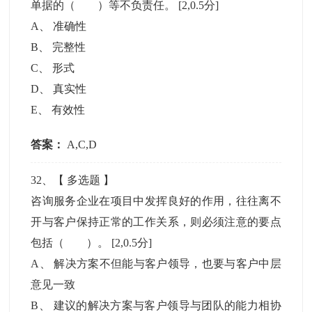
单据的（ ）等不负责任。
[2,0.5分]
A
、
准确性
B
、
完整性
C
、
形式
D
、
真实性
E
、
有效性
答案：
A,C,D
32
、【
多选题
】
咨询服务企业在项目中发挥良好的作用，往往离不
开与客户保持正常的工作关系，则必须注意的要点
包括（ ）。
[2,0.5分]
A
、
解决方案不但能与客户领导，也要与客户中层
意见一致
B
、
建议的解决方案与客户领导与团队的能力相协