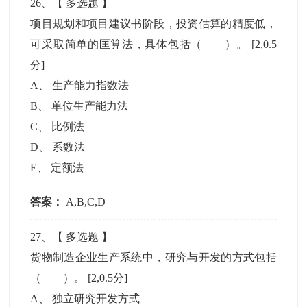
26
、【
多选题
】
项目规划和项目建议书阶段，投资估算的精度低，
可采取简单的匡算法，具体包括（ ）。
[2,0.5
分]
A
、
生产能力指数法
B
、
单位生产能力法
C
、
比例法
D
、
系数法
E
、
定额法
答案：
A,B,C,D
27
、【
多选题
】
货物制造企业生产系统中，研究与开发的方式包括
（ ）。
[2,0.5分]
A
、
独立研究开发方式