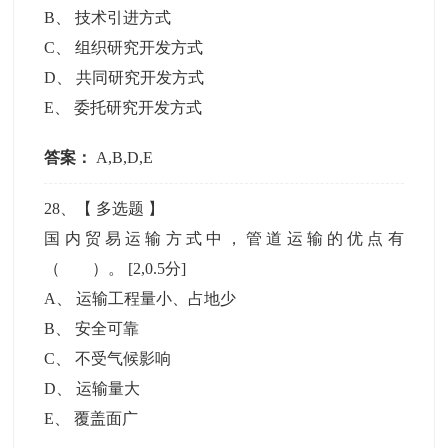
B
、
技术引进方式
C
、
组织研究开发方式
D
、
共同研究开发方式
E
、
委托研究开发方式
答案：
A,B,D,E
28
、【
多选题
】
国内贸易运输方式中，管道运输的优点有
（ ）。
[2,0.5分]
A
、
运输工程量小、占地少
B
、
安全可靠
C
、
不受气候影响
D
、
运输量大
E
、
覆盖面广