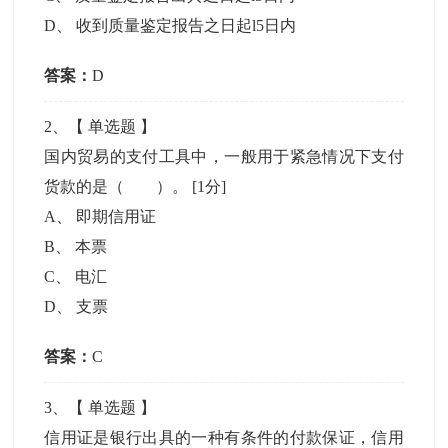
D
、
收到质量鉴定报告之日起l5日内
答案：
D
2
、【
单选题
】
国内贸易的支付工具中，一般用于紧急情况下支付
货款的是（ ）。
[1分]
A
、
即期信用证
B
、
本票
C
、
电汇
D
、
支票
答案：
C
3
、【
单选题
】
信用证是银行出具的一种有条件的付款保证，信用