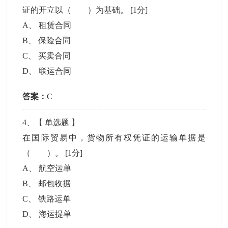
证的开立以（ ）为基础。
[1分]
A
、
租赁合同
B
、
保险合同
C
、
买卖合同
D
、
联运合同
答案：
C
4
、【
单选题
】
在国际贸易中，货物所有权凭证的运输单据是
（ ）。
[1分]
A
、
航空运单
B
、
邮包收据
C
、
铁路运单
D
、
海运提单