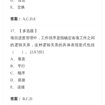
D
、
借贷
E
、
交换
答案：
A,C,D,E
17
、【
多选题
】
项目进度管理中，工作排序是指确定各项工作之间
的逻辑关系，这种逻辑关系的具体表现形式包括
（ ）。
[2,0.5分]
A
、
垂直
B
、
平行
C
、
顺序
D
、
搭接
E
、
连接
答案：
B,C,D