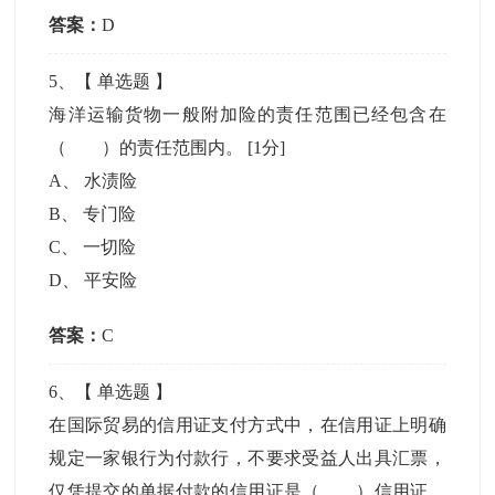
答案：
D
5
、【
单选题
】
海洋运输货物一般附加险的责任范围已经包含在
（ ）的责任范围内。
[1分]
A
、
水渍险
B
、
专门险
C
、
一切险
D
、
平安险
答案：
C
6
、【
单选题
】
在国际贸易的信用证支付方式中，在信用证上明确
规定一家银行为付款行，不要求受益人出具汇票，
仅凭提交的单据付款的信用证是（ ）信用证。