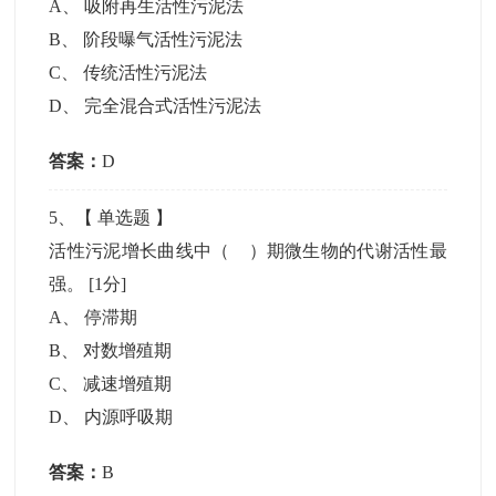
A
、
吸附再生活性污泥法
B
、
阶段曝气活性污泥法
C
、
传统活性污泥法
D
、
完全混合式活性污泥法
答案：
D
5
、【
单选题
】
活性污泥增长曲线中（ ）期微生物的代谢活性最
强。
[1分]
A
、
停滞期
B
、
对数增殖期
C
、
减速增殖期
D
、
内源呼吸期
答案：
B