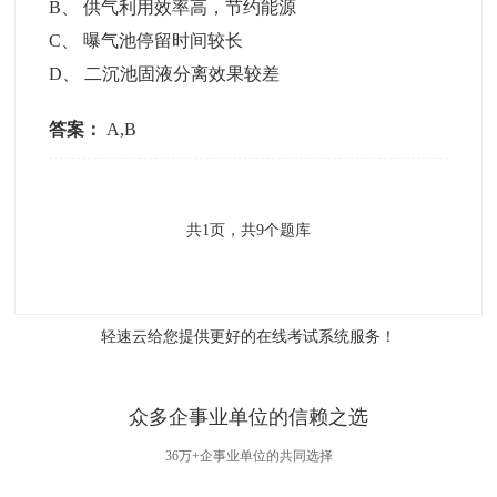
B
、
供气利用效率高，节约能源
C
、
曝气池停留时间较长
D
、
二沉池固液分离效果较差
答案：
A,B
共
1
页，共
9
个题库
轻速云给您提供更好的
在线考试系统
服务！
众多企事业单位的信赖之选
36万+企事业单位的共同选择