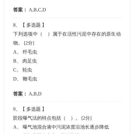
答案：
A,B,C,D
8
、【
多选题
】
下列选项中（ ）属于在活性污泥中存在的原生动
物。
[2分]
A
、
纤毛虫
B
、
肉足虫
C
、
轮虫
D
、
鞭毛虫
答案：
A,B,D
9
、【
多选题
】
阶段曝气法的特点包括（ ）。
[2分]
A
、
曝气池混合液中污泥浓度沿池长逐步降低