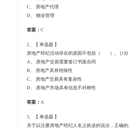
准考证管理
C
、
房地产代理
考试测验
刷题练习
D
、
物业管理
电子证书
学生测验、员工考核、培训考试
题库刷题
答案：
C
题库系统
2
、【
单选题
】
房地产经纪活动存在的原因不包括（ ）。
[1分
统计分析
A
、
房地产交易需要签订书面合同
B
、
房地产具有特殊性
C
、
房地产交易具有复杂性
D
、
房地产市场具有信息不对称性
答案：
A
3
、【
单选题
】
关于以注册房地产经纪人名义执业的说法，正确