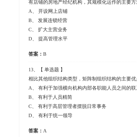
有店铺的房地产经纪机构，其规模化运作的主要
A
、
开设网上店铺
B
、
发展连锁经营
C
、
扩大主营业务
D
、
提高管理水平
答案：
B
13
、【
单选题
】
相比其他组织结构类型，矩阵制组织结构的主要
A
、
有利于加强横向机构内部各职能人员之间的联
B
、
有利于人员精简
C
、
有利于高层管理者摆脱日常事务
D
、
有利于统一领导
答案：
A