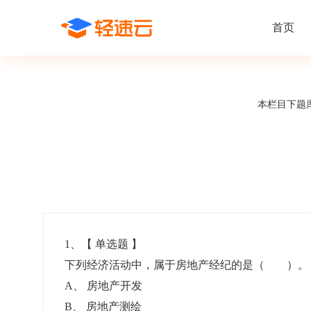
首页
场景解决方案
在线考试
支持
线上培训
本栏目下题
课程商城
题
精选优课助力学习
千道
新闻动态
线下考试
新员工培
快
在线考试系统
在线培训系
了解轻速云培训考试系统新闻资讯和
期中/期末考试、集中培训考试
搭建新员
快
公司动态
智能防作弊
学习地图
帮助中心
招聘考试
岗位培训
考
全面了解轻速云的使用方法和技巧
在线笔试、大型校招、社招
岗位学习
下
智能监考中心
知识付费
1
、【
单选题
】
下列经济活动中，属于房地产经纪的是（ ）
阅卷中心
互动社区
认证考试
知识店铺
A
、
房地产开发
岗位认证、职业资格认证、技能考核认证
搭建专属
B
、
房地产测绘