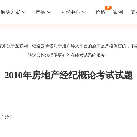
解决方案
产品
内容中心
价格
案例
支
线下培训
更多
库来源于互联网，轻速云承诺对于用户导入平台的题库是严格保密的，不
库中心
好题供您挑选
轻速云给您提供更好的
在线考试系统
服务！
训
速入门
知识竞赛
常见问题
统
线下培训班
工入职培训体系
速掌握轻速云组织培训考试的流程
党建活动、安全生产活动、协会竟赛
一些用户常见的使用问题
2010年房地产经纪概论考试试题
报名管理系统
试客户端下载
期末考试
关于我们
地图、人才培养
载严肃考试专用客户端
在线考试考核提高考试管理效率
轻速云科技简介、核心价值
签到系统
历程
。
[1分]
问卷系统
网课教育
知识店铺、实现知识变现
直播打卡学习等功能让网课教育更灵活