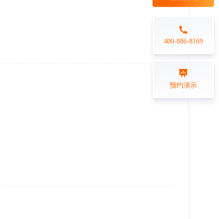
每日一练
金融行业
打卡学习
专业技能培训解决方案
400-886-8169
练习测评
预约演示
在线答题系统