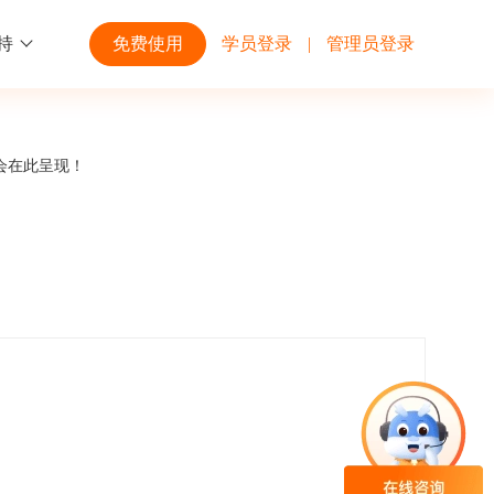
持
免费使用
学员登录
|
管理员登录
功能
行业解决方案
第三方平台
会在此呈现！
学校高校
开放平台
趣味化PK答题
企业微信
大规模在线考试解决方案
开放平台接口API调用文档说明
互动答题
钉钉
制造行业
观和发展
员工培训体系解决方案
积分商城
飞书
个性化设置
零售行业
岗位人才培养解决方案