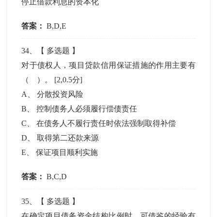
停止借款利息的资本化
答案：
B,D,E
34
、【
多选题
】
对于债权人，项目贷款信用保证措施的作用主要有
（ ）。
[2,0.5分]
A
、
分散投资风险
B
、
控制债务人必须履行偿债责任
C
、
在债务人不履行责任时依法强制取得补偿
D
、
取得第二还款来源
E
、
保证项目顺利实施
答案：
B,C,D
35
、【
多选题
】
在确定项目债务资金结构比例时，可借鉴的经验有