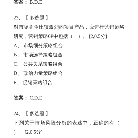
答案：
B,D,E
23
、【
多选题
】
对市场竞争比较激烈的项目产品，应进行营销策略
研究，营销策略6P中包括（ ）。
[2,0.5分]
A
、
市场细分策略组合
B
、
市场选择策略组合
C
、
公共关系策略组合
D
、
政治力量策略组合
E
、
促销策略组合
答案：
C,D,E
24
、【
多选题
】
下列关于市场风险分析的表述中，正确的有（
）。
[2,0.5分]