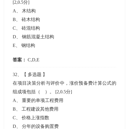
[2,0.5分]
A
、
木结构
B
、
砖木结构
C
、
砖混结构
D
、
钢筋混凝土结构
E
、
钢结构
答案：
C,D,E
32
、【
多选题
】
在项目决策分析与评价中，涨价预备费计算公式的
组成项包括（ ）。
[2,0.5分]
A
、
重要的单项工程费用
B
、
工程建设其他费用
C
、
价格上涨指数
D
、
分年的设备购置费