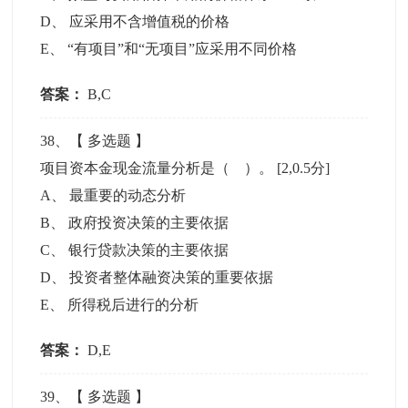
D
、
应采用不含增值税的价格
E
、
“有项目”和“无项目”应采用不同价格
答案：
B,C
38
、【
多选题
】
项目资本金现金流量分析是（ ）。
[2,0.5分]
A
、
最重要的动态分析
B
、
政府投资决策的主要依据
C
、
银行贷款决策的主要依据
D
、
投资者整体融资决策的重要依据
E
、
所得税后进行的分析
答案：
D,E
39
、【
多选题
】