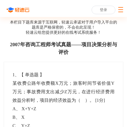
登录
本栏目下题库来源于互联网，轻速云承诺对于用户导入平台的
题库是严格保密的，不会在此呈现！
轻速云给您提供更好的
在线考试系统
服务！
2007年咨询工程师考试真题——项目决策分析与
评价
1
、【
单选题
】
某收费公路年收费额X万元；旅客时间节省价值Y
万元；事故费用支出减少Z万元，在进行经济费用
效益分析时，项目的经济效益为（ ）。
[1分]
A
、
X+Y+Z
B
、
X
C
、
Y+Z