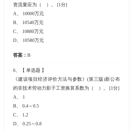
资流量应为（ ）。
[1分]
A
、
10000万元
B
、
10540万元
C
、
10880万元
D
、
10580万元
答案：
B
6
、【
单选题
】
《建设项目经济评价方法与参数》(第三版)新公布
的非技术劳动力影子工资换算系数为（ ）。
[1分]
A
、
1
B
、
0.4～0.5
C
、
1.2
D
、
0.25～0.8