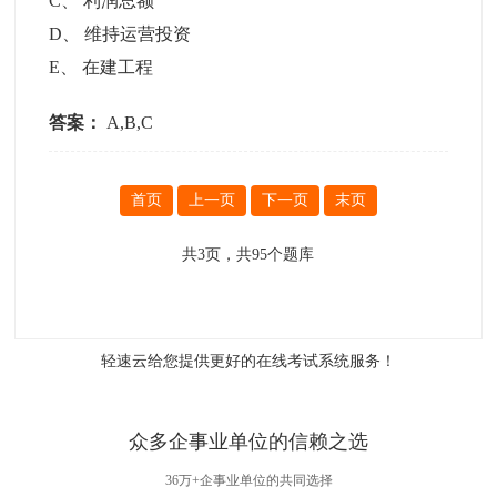
C
、
利润总额
D
、
维持运营投资
E
、
在建工程
答案：
A,B,C
首页
上一页
下一页
末页
共
3
页，共
95
个题库
轻速云给您提供更好的
在线考试系统
服务！
众多企事业单位的信赖之选
36万+企事业单位的共同选择