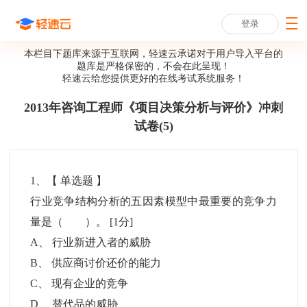
登录
本栏目下题库来源于互联网，轻速云承诺对于用户导入平台的
题库是严格保密的，不会在此呈现！
轻速云给您提供更好的
在线考试系统
服务！
2013年咨询工程师《项目决策分析与评价》冲刺
试卷(5)
1
、【
单选题
】
行业竞争结构分析的五因素模型中最重要的竞争力
量是（ ）。
[1分]
A
、
行业新进入者的威胁
B
、
供应商讨价还价的能力
C
、
现有企业的竞争
D
、
替代品的威胁