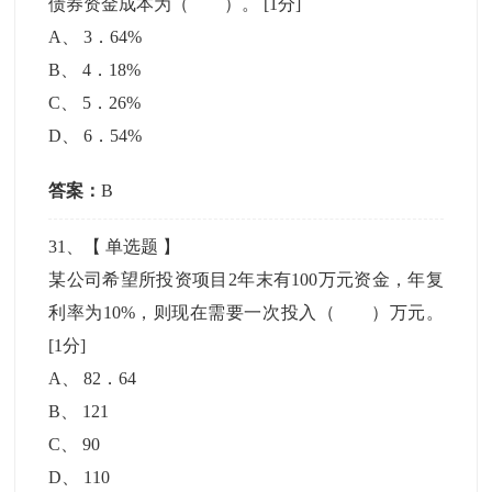
债券资金成本为（ ）。
[1分]
A
、
3．64%
B
、
4．18%
C
、
5．26%
D
、
6．54%
答案：
B
31
、【
单选题
】
某公司希望所投资项目2年末有100万元资金，年复
利率为10%，则现在需要一次投入（ ）万元。
[1分]
A
、
82．64
B
、
121
C
、
90
D
、
110