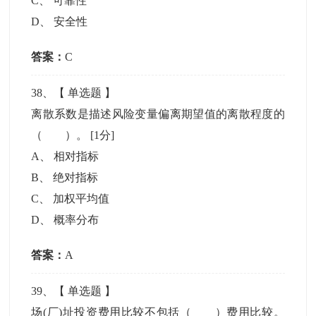
C
、
可靠性
D
、
安全性
答案：
C
38
、【
单选题
】
离散系数是描述风险变量偏离期望值的离散程度的
（ ）。
[1分]
A
、
相对指标
B
、
绝对指标
C
、
加权平均值
D
、
概率分布
答案：
A
39
、【
单选题
】
场(厂)址投资费用比较不包括（ ）费用比较。