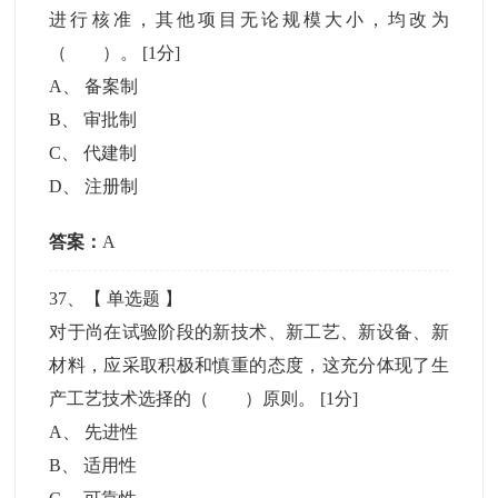
进行核准，其他项目无论规模大小，均改为
（ ）。
[1分]
A
、
备案制
B
、
审批制
C
、
代建制
D
、
注册制
答案：
A
37
、【
单选题
】
对于尚在试验阶段的新技术、新工艺、新设备、新
材料，应采取积极和慎重的态度，这充分体现了生
产工艺技术选择的（ ）原则。
[1分]
A
、
先进性
B
、
适用性