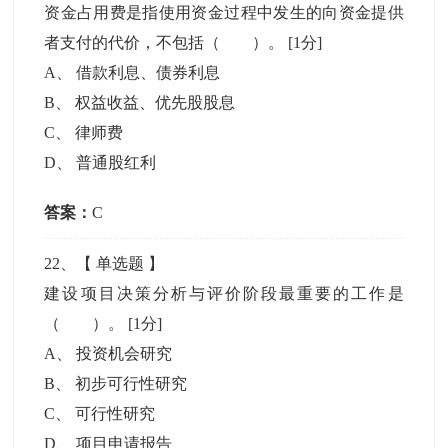
资金占用费是指使用资金过程中发生的向资金提供
者支付的代价，不包括（ ）。
[1分]
A
、
借款利息、债券利息
B
、
权益收益、优先股股息
C
、
律师费
D
、
普通股红利
答案：
C
22
、【
单选题
】
建设项目决策分析与评价阶段最重要的工作是
（ ）。
[1分]
A
、
投资机会研究
B
、
初步可行性研究
C
、
可行性研究
D
、
项目申请报告