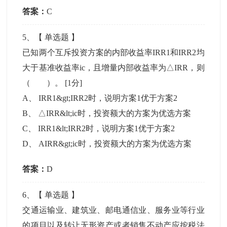
答案：
C
5
、【
单选题
】
已知两个互斥投资方案的内部收益率IRR1和IRR2均
大于基准收益率ic，且增量内部收益率为△IRR，则
（ ）。
[1分]
A
、
IRR1&gt;IRR2时，说明方案1优于方案2
B
、
△IRR&lt;ic时，投资额大的方案为优选方案
C
、
IRR1&lt;IRR2时，说明方案1优于方案2
D
、
AIRR&gt;ic时，投资额大的方案为优选方案
答案：
D
6
、【
单选题
】
交通运输业、建筑业、邮电通信业、服务业等行业
的项目以及转让无形资产或者销售不动产应按税法