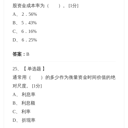
股资金成本率为（ ）。
[1分]
A
、
2．56%
B
、
5．43%
C
、
6．16%
D
、
6．25%
答案：
B
25
、【
单选题
】
通常用（ ）的多少作为衡量资金时间价值的绝
对尺度。
[1分]
A
、
利息率
B
、
利息额
C
、
利率
D
、
折现率