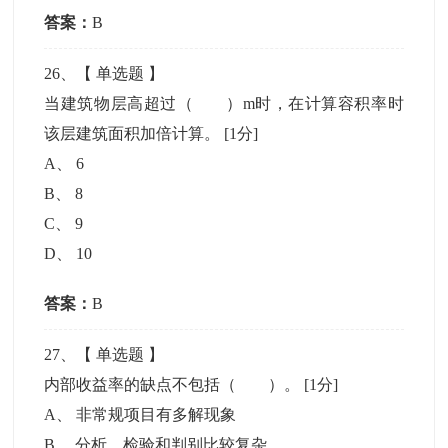
答案：
B
26
、【
单选题
】
当建筑物层高超过（ ）m时，在计算容积率时
该层建筑面积加倍计算。
[1分]
A
、
6
B
、
8
C
、
9
D
、
10
答案：
B
27
、【
单选题
】
内部收益率的缺点不包括（ ）。
[1分]
A
、
非常规项目有多解现象
B
、
分析、检验和判别比较复杂