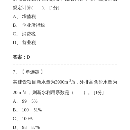
规定计算( )。
[1分]
A
、
增值税
B
、
企业所得税
C
、
消费税
D
、
营业税
答案：
D
7
、【
单选题
】
3
某建设项目新水量为3900m
/h，外排高含盐水量为
3
20m
/h，则新水利用系数是（ ）。
[1分]
A
、
99．5%
B
、
100．51%
C
、
100%
D
、
98．87%