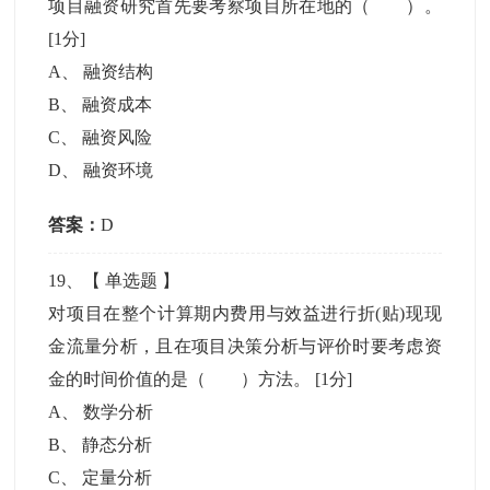
项目融资研究首先要考察项目所在地的（ ）。
[1分]
A
、
融资结构
B
、
融资成本
C
、
融资风险
D
、
融资环境
答案：
D
19
、【
单选题
】
对项目在整个计算期内费用与效益进行折(贴)现现
金流量分析，且在项目决策分析与评价时要考虑资
金的时间价值的是（ ）方法。
[1分]
A
、
数学分析
B
、
静态分析
C
、
定量分析