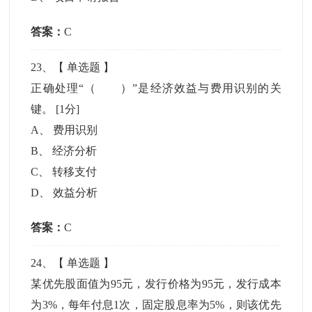
答案：
C
23
、【
单选题
】
正确处理“（ ）”是经济效益与费用识别的关
键。
[1分]
A
、
费用识别
B
、
经济分析
C
、
转移支付
D
、
效益分析
答案：
C
24
、【
单选题
】
某优先股面值为95元，发行价格为95元，发行成本
为3%，每年付息1次，固定股息率为5%，则该优先