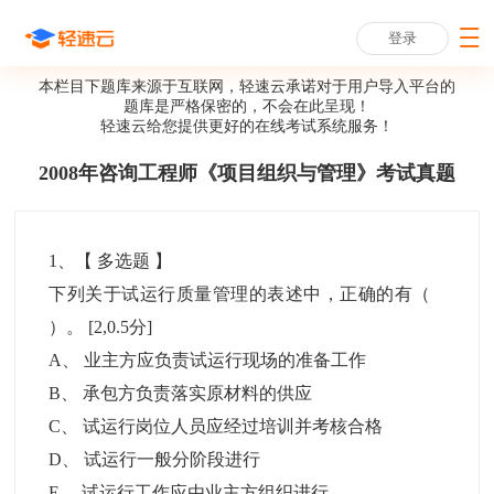
登录
本栏目下题库来源于互联网，轻速云承诺对于用户导入平台的
题库是严格保密的，不会在此呈现！
轻速云给您提供更好的
在线考试系统
服务！
2008年咨询工程师《项目组织与管理》考试真题
1
、【
多选题
】
下列关于试运行质量管理的表述中，正确的有（
）。
[2,0.5分]
A
、
业主方应负责试运行现场的准备工作
B
、
承包方负责落实原材料的供应
C
、
试运行岗位人员应经过培训并考核合格
D
、
试运行一般分阶段进行
E
、
试运行工作应由业主方组织进行