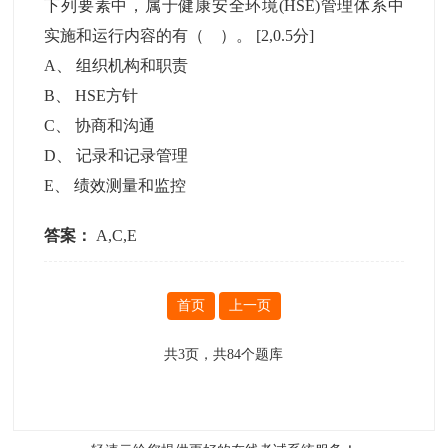
下列要素中，属于健康安全环境(HSE)管理体系中
实施和运行内容的有（ ）。
[2,0.5分]
A
、
组织机构和职责
B
、
HSE方针
C
、
协商和沟通
D
、
记录和记录管理
E
、
绩效测量和监控
答案：
A,C,E
首页
上一页
共
3
页，共
84
个题库