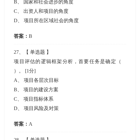
B
、
国家和社会进步的角度
C
、
出资人和项目的角度
D
、
项目所在区域社会的角度
答案：
B
27
、【
单选题
】
项目评估的逻辑框架分析，首要任务是确定（
）。
[1分]
A
、
项目各层次目标
B
、
项目的建设方案
C
、
项目指标体系
D
、
项目风险及对策
答案：
A
28
、【
单选题
】