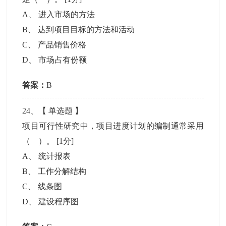
A
、
进入市场的方法
B
、
达到项目目标的方法和活动
C
、
产品销售价格
D
、
市场占有份额
答案：
B
24
、【
单选题
】
项目可行性研究中，项目进度计划的编制通常采用
（ ）。
[1分]
A
、
统计报表
B
、
工作分解结构
C
、
线条图
D
、
建设程序图