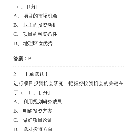
）。
[1分]
A
、
项目的市场机会
B
、
业主的投资动机
C
、
项目的融资条件
D
、
地理区位优势
答案：
B
21
、【
单选题
】
进行项目投资机会研究，把握好投资机会的关键在
于（ ）。
[1分]
A
、
利用规划研究成果
B
、
明确投资方案
C
、
做好项目论证
D
、
选对投资方向