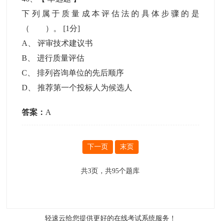
下列属于质量成本评估法的具体步骤的是
（ ）。
[1分]
A
、
评审技术建议书
B
、
进行质量评估
C
、
排列咨询单位的先后顺序
D
、
推荐第一个投标人为候选人
答案：
A
下一页
末页
共
3
页，共
95
个题库
轻速云给您提供更好的
在线考试系统
服务！