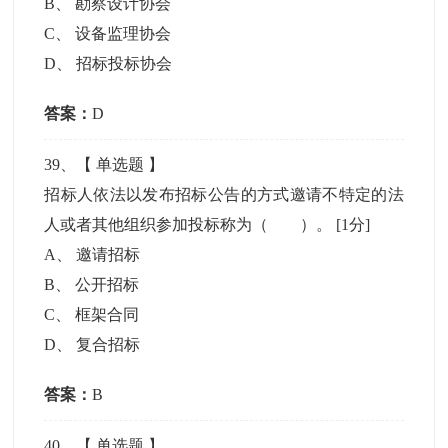
B
、
勘察设计协会
C
、
设备监理协会
D
、
招标投标协会
答案：
D
39
、【
单选题
】
招标人依法以发布招标公告的方式邀请不特定的法
人或者其他组织参加投标称为（ ）。
[1分]
A
、
邀请招标
B
、
公开招标
C
、
框架合同
D
、
复合招标
答案：
B
40
、【
单选题
】