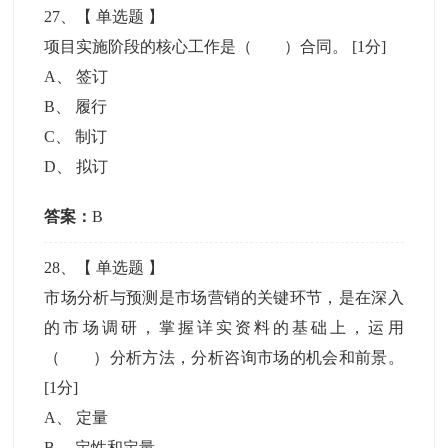
27
、【
单选题
】
项目实施阶段的核心工作是（ ）合同。
[1分]
A
、
签订
B
、
履行
C
、
制订
D
、
拟订
答案：
B
28
、【
单选题
】
市场分析与预测是市场营销的关键环节，是在深入
的市场调研，掌握详实资料的基础上，运用
（ ）分析方法，分析咨询市场的机会和前景。
[1分]
A
、
定量
B
、
定性和定量