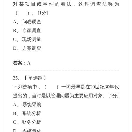
对某项目或事件的看法，这种调查法称为
（ ）。
[1分]
A
、
问卷调查
B
、
专家调查
C
、
现场测量
D
、
方案调查
答案：
A
35
、【
单选题
】
下列选项中，（ ）一词最早是在20世纪30年代
提出的，当时是以管理问题为主要应用对象。
[1分]
A
、
系统采购
B
、
系统分析
C
、
财务分析
D
、
系统量化