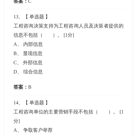
答案：
C
13
、【
单选题
】
工程咨询决策支持为工程咨询人员及决策者提供的
信息不包括（ ）。
[1分]
A
、
内部信息
B
、
显现信息
C
、
外部信息
D
、
综合信息
答案：
B
14
、【
单选题
】
工程咨询单位的主要营销手段不包括（ ）。
[1
分]
A
、
争取客户举荐