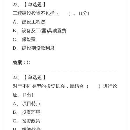
22
、【
单选题
】
工程建设投资不包括（ ）。
[1分]
A
、
建设工程费
B
、
设备及工(器)具购置费
C
、
保险费
D
、
建设期贷款利息
答案：
C
23
、【
单选题
】
对于不同类型的投资机会，应结合（ ）进行论
证。
[1分]
A
、
项目特点
B
、
投资环境
C
、
投资政策
D
、
投资优势