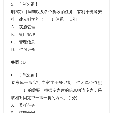
5
、【
单选题
】
明确项目周期以及各个阶段的任务，有利于统筹安
排，建立科学的（ ）体系。
[1分]
A
、
实施管理
B
、
项目管理
C
、
管理信息
D
、
咨询评价
答案：
B
6
、【
单选题
】
专家库一般实行专家注册登记制，咨询单位依照
（ ）的需要，根据专家库的信息聘请专家，采
取相对固定或一事一聘的方式。
[1分]
A
、
委托任务
B
、
咨询合同