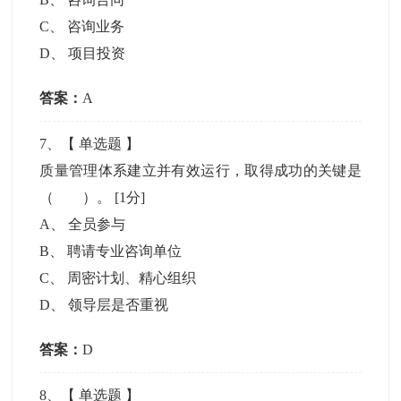
C
、
咨询业务
D
、
项目投资
答案：
A
7
、【
单选题
】
质量管理体系建立并有效运行，取得成功的关键是
（ ）。
[1分]
A
、
全员参与
B
、
聘请专业咨询单位
C
、
周密计划、精心组织
D
、
领导层是否重视
答案：
D
8
、【
单选题
】