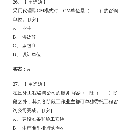
26
、【
单选题
】
采用代理型CM模式时，CM单位是（ ）的咨询
单位。
[1分]
A
、
业主
B
、
供货商
C
、
承包商
D
、
设计单位
答案：
A
27
、【
单选题
】
在国外工程咨询公司的服务内容中，除（ ）阶
段之外，其余各阶段工作业主都可单独委托工程咨
询公司完成。
[1分]
A
、
建设准备和施工安装
B
、
生产准备和调试验收