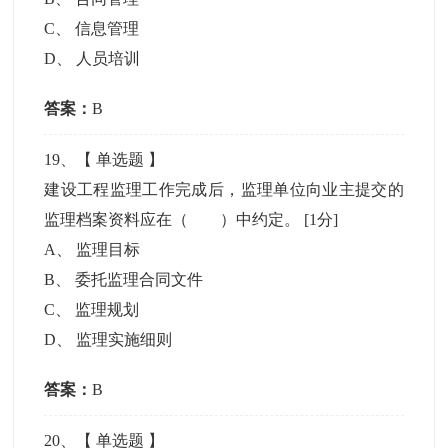
C
、
信息管理
D
、
人员培训
答案：
B
19
、【
单选题
】
建设工程监理工作完成后，监理单位向业主提交的
监理档案资料应在（ ）中约定。
[1分]
A
、
监理目标
B
、
委托监理合同文件
C
、
监理规划
D
、
监理实施细则
答案：
B
20
、【
单选题
】