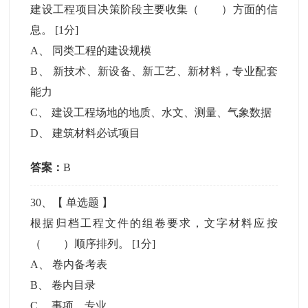
建设工程项目决策阶段主要收集（ ）方面的信
息。
[1分]
A
、
同类工程的建设规模
B
、
新技术、新设备、新工艺、新材料，专业配套
能力
C
、
建设工程场地的地质、水文、测量、气象数据
D
、
建筑材料必试项目
答案：
B
30
、【
单选题
】
根据归档工程文件的组卷要求，文字材料应按
（ ）顺序排列。
[1分]
A
、
卷内备考表
B
、
卷内目录
C
、
事项、专业