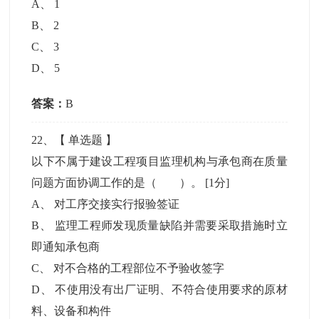
A
、
1
B
、
2
C
、
3
D
、
5
答案：
B
22
、【
单选题
】
以下不属于建设工程项目监理机构与承包商在质量
问题方面协调工作的是（ ）。
[1分]
A
、
对工序交接实行报验签证
B
、
监理工程师发现质量缺陷并需要采取措施时立
即通知承包商
C
、
对不合格的工程部位不予验收签字
D
、
不使用没有出厂证明、不符合使用要求的原材
料、设备和构件