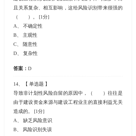
且关系复杂、相互影响，这给风险识别带来很强的
（ ）。
[1分]
A
、
不确定性
B
、
主观性
C
、
随意性
D
、
复杂性
答案：
D
14
、【
单选题
】
导致非计划性风险自留的原因中，（ ）往往是
由于建设资金来源与建设工程业主的直接利益无关
造成的。
[1分]
A
、
缺乏风险意识
B
、
风险识别失误