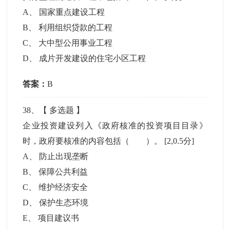
A
、
国家重点建设工程
B
、
利用组织贷款的工程
C
、
大中型公用事业工程
D
、
成片开发建设的住宅小区工程
答案：
B
38
、【
多选题
】
企业投资建设列入《政府核准的投资项目目录》
时，政府要核准的内容包括（ ）。
[2,0.5分]
A
、
防止出现垄断
B
、
保障公共利益
C
、
维护经济安全
D
、
保护生态环境
E
、
项目建议书