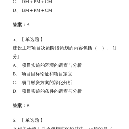
C
、
DM＋PM＋CM
D
、
BM＋PM＋CM
答案：
A
5
、【
单选题
】
建设工程项目决策阶段策划的内容包括（ ）。
[1
分]
A
、
项目实施的环境的调查与分析
B
、
项目目标论证和项目定义
C
、
项目融资方案的深化分析
D
、
项目实施的条件的调查与分析
答案：
B
6
、【
单选题
】
下列关于施工总承包模式的说法中，正确的是（