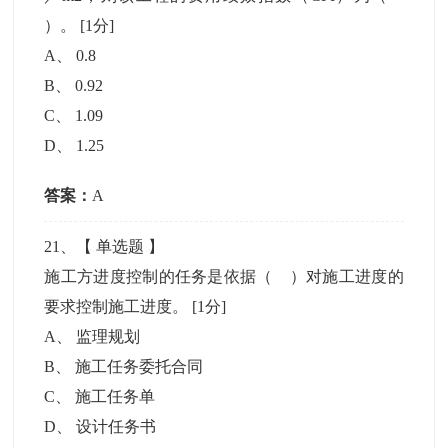
）。
[1分]
A
、
0.8
B
、
0.92
C
、
1.09
D
、
1.25
答案：
A
21
、【
单选题
】
施工方进度控制的任务是依据（ ）对施工进度的
要求控制施工进度。
[1分]
A
、
监理规划
B
、
施工任务委托合同
C
、
施工任务单
D
、
设计任务书