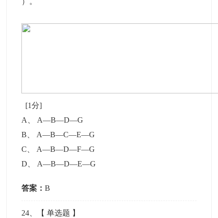
）。
[1分]
A
、
A—B—D—G
B
、
A—B—C—E—G
C
、
A—B—D—F—G
D
、
A—B—D—E—G
答案：
B
24
、【
单选题
】