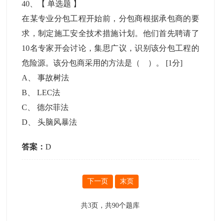
40
、【
单选题
】
在某专业分包工程开始前，分包商根据承包商的要
求，制定施工安全技术措施计划。他们首先聘请了
10名专家开会讨论，集思广议，识别该分包工程的
危险源。该分包商采用的方法是（ ）。
[1分]
A
、
事故树法
B
、
LEC法
C
、
德尔菲法
D
、
头脑风暴法
答案：
D
下一页
末页
共
3
页，共
90
个题库