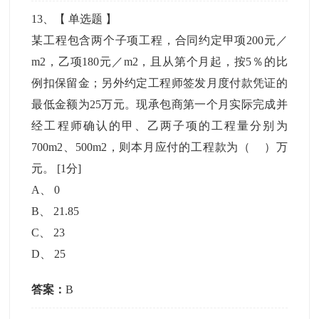
13
、【
单选题
】
某工程包含两个子项工程，合同约定甲项200元／
m2，乙项180元／m2，且从第个月起，按5％的比
例扣保留金；另外约定工程师签发月度付款凭证的
最低金额为25万元。现承包商第一个月实际完成并
经工程师确认的甲、乙两子项的工程量分别为
700m2、500m2，则本月应付的工程款为（ ）万
元。
[1分]
A
、
0
B
、
21.85
C
、
23
D
、
25
答案：
B