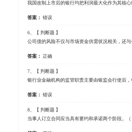
我国改制上市后的银行均把利润最大化作为其核心
答案：
错误
6
、【
判断题
】
公司债的风险不仅与市场资金供需状况相关，还
答案：
正确
7
、【
判断题
】
银行业金融机构的监管职责主要由银监会行使后
答案：
错误
8
、【
判断题
】
当事人订立合同应当具有要约和承诺两个阶段。