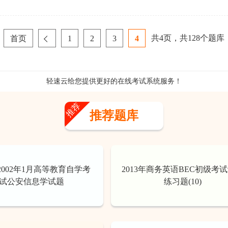
共
4
页，共
128
个题库
首页
1
2
3
4
轻速云给您提供更好的
在线考试系统
服务！
推荐
推荐题库
2002年1月高等教育自学考
2013年商务英语BEC初级考
试公安信息学试题
练习题(10)