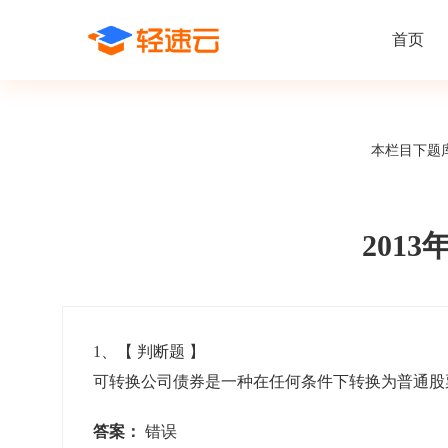
首页
场景解决方案
在线考试
支持
线上培训
本栏目下题
课程商城
题
精选优课助力学习
千道
新闻动态
线下考试
新员工培
快
在线考试系统
在线培训系
了解轻速云培训考试系统新闻资讯和
期中/期末考试、集中培训考试
搭建新员
快
公司动态
201
智能防作弊
学习地图
帮助中心
招聘考试
岗位培训
考
全面了解轻速云的使用方法和技巧
在线笔试、大型校招、社招
岗位学习
下
智能监考中心
知识付费
1
、【
判断题
】
可转换公司债券是一种在任何条件下转换为普通
阅卷中心
互动社区
认证考试
知识店铺
岗位认证、职业资格认证、技能考核认证
搭建专属
答案：
错误