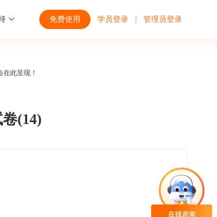
持
免费使用
学员登录
|
管理员登录
功能
行业解决方案
第三方平台
会在此呈现！
学校高校
开放平台
趣味化PK答题
企业微信
大规模在线考试解决方案
开放平台接口API调用文档说明
(14)
互动答题
钉钉
制造行业
观和发展
员工培训体系解决方案
积分商城
飞书
个性化设置
零售行业
岗位人才培养解决方案