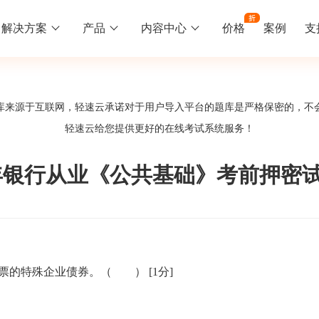
解决方案
产品
内容中心
价格
案例
支
线下培训
更多
库来源于互联网，轻速云承诺对于用户导入平台的题库是严格保密的，不
库中心
好题供您挑选
轻速云给您提供更好的
在线考试系统
服务！
训
速入门
知识竞赛
常见问题
统
线下培训班
工入职培训体系
速掌握轻速云组织培训考试的流程
党建活动、安全生产活动、协会竟赛
一些用户常见的使用问题
3年银行从业《公共基础》考前押密试卷
报名管理系统
试客户端下载
期末考试
关于我们
地图、人才培养
载严肃考试专用客户端
在线考试考核提高考试管理效率
轻速云科技简介、核心价值
签到系统
历程
股票的特殊企业债券。（ ）
[1分]
问卷系统
网课教育
知识店铺、实现知识变现
直播打卡学习等功能让网课教育更灵活