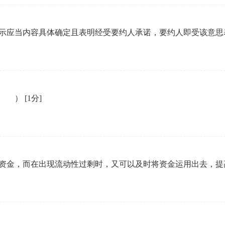
企业年会
表示应当内容具体确定且表明经受要约人承诺，要约人即受该意
、每日一练、打卡练习
组织企业年会闯关答题赢红包活动
（ ）
[1分]
需资金，而在出现流动性过剩时，又可以及时将资金运用出去，