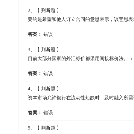
准考证管理
2
、【
判断题
】
考试测验
刷题练习
要约是希望和他人订立合同的意思表示，该意思
电子证书
学生测验、员工考核、培训考试
题库刷题
答案：
错误
题库系统
3
、【
判断题
】
目前大部分国家的外汇标价都采用间接标价法。
统计分析
答案：
错误
4
、【
判断题
】
资本市场允许银行在流动性短缺时，及时融入所
答案：
错误
5
、【
判断题
】