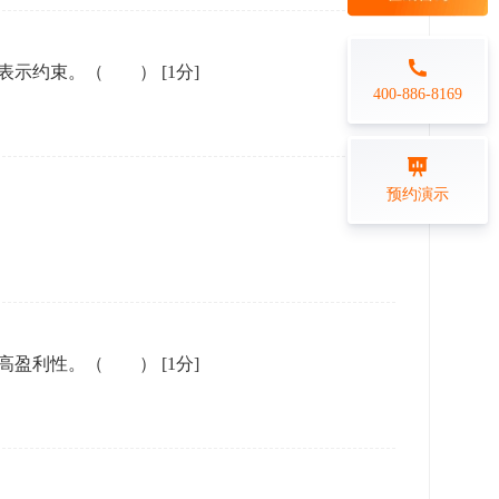
每日一练
金融行业
思表示约束。（ ）
[1分]
打卡学习
专业技能培训解决方案
400-886-8169
练习测评
预约演示
在线答题系统
提高盈利性。（ ）
[1分]