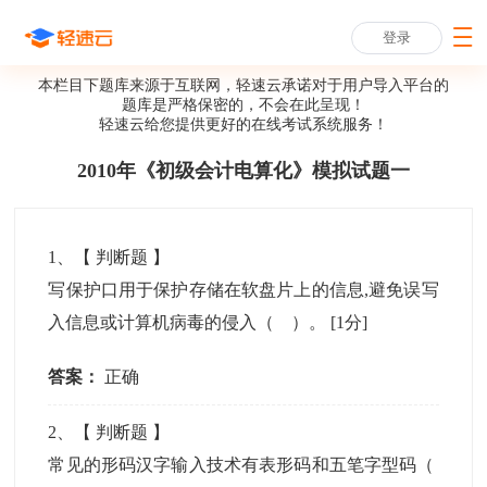
登录
本栏目下题库来源于互联网，轻速云承诺对于用户导入平台的
题库是严格保密的，不会在此呈现！
轻速云给您提供更好的
在线考试系统
服务！
2010年《初级会计电算化》模拟试题一
1
、【
判断题
】
写保护口用于保护存储在软盘片上的信息,避免误写
入信息或计算机病毒的侵入（ ）。
[1分]
答案：
正确
2
、【
判断题
】
常见的形码汉字输入技术有表形码和五笔字型码（