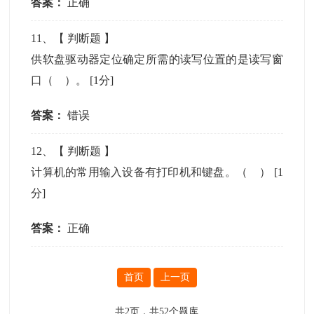
答案：
正确
11
、【
判断题
】
供软盘驱动器定位确定所需的读写位置的是读写窗
口（ ）。
[1分]
答案：
错误
12
、【
判断题
】
计算机的常用输入设备有打印机和键盘。（ ）
[1
分]
答案：
正确
首页
上一页
共
2
页，共
52
个题库