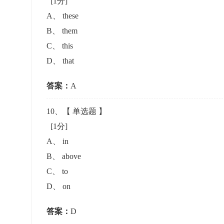
[1分]
A
、
these
B
、
them
C
、
this
D
、
that
答案：
A
10
、【
单选题
】
[1分]
A
、
in
B
、
above
C
、
to
D
、
on
答案：
D