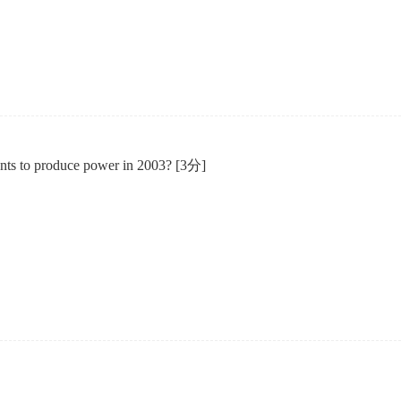
企业年会
、每日一练、打卡练习
组织企业年会闯关答题赢红包活动
rents to produce power in 2003?
[3分]