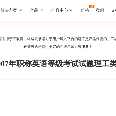
解决方案
产品
内容中心
价格
案例
支
线下培训
更多
库来源于互联网，轻速云承诺对于用户导入平台的题库是严格保密的，不
库中心
好题供您挑选
轻速云给您提供更好的
在线考试系统
服务！
训
速入门
知识竞赛
常见问题
统
线下培训班
工入职培训体系
速掌握轻速云组织培训考试的流程
党建活动、安全生产活动、协会竟赛
一些用户常见的使用问题
007年职称英语等级考试试题理工
报名管理系统
试客户端下载
期末考试
关于我们
地图、人才培养
载严肃考试专用客户端
在线考试考核提高考试管理效率
轻速云科技简介、核心价值
签到系统
历程
问卷系统
网课教育
知识店铺、实现知识变现
直播打卡学习等功能让网课教育更灵活