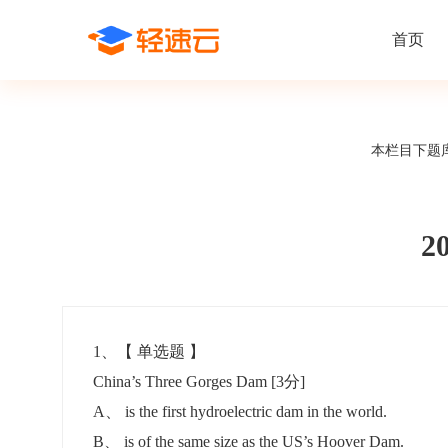
首页
场景解决方案
在线考试
支持
线上培训
本栏目下题
课程商城
题
精选优课助力学习
千道
新闻动态
线下考试
新员工培
快
在线考试系统
在线培训系
了解轻速云培训考试系统新闻资讯和
期中/期末考试、集中培训考试
搭建新员
快
公司动态
2
智能防作弊
学习地图
帮助中心
招聘考试
岗位培训
考
全面了解轻速云的使用方法和技巧
在线笔试、大型校招、社招
岗位学习
下
智能监考中心
知识付费
1
、【
单选题
】
China’s Three Gorges Dam
[3分]
阅卷中心
互动社区
认证考试
知识店铺
A
、
is the first hydroelectric dam in the world.
岗位认证、职业资格认证、技能考核认证
搭建专属
B
、
is of the same size as the US’s Hoover Dam.