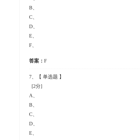
B
、
C
、
D
、
E
、
F
、
答案：
F
7
、【
单选题
】
[2分]
A
、
B
、
C
、
D
、
E
、