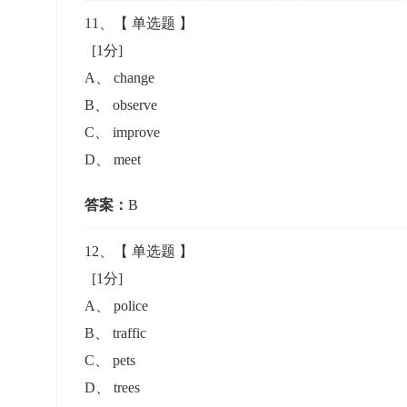
11
、【
单选题
】
[1分]
A
、
change
B
、
observe
C
、
improve
D
、
meet
答案：
B
12
、【
单选题
】
[1分]
A
、
police
B
、
traffic
C
、
pets
D
、
trees