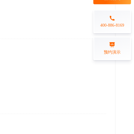
每日一练
金融行业
打卡学习
专业技能培训解决方案
400-886-8169
练习测评
预约演示
在线答题系统