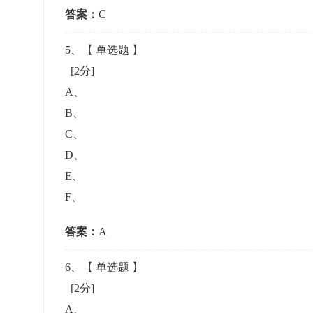
答案：
C
5
、【
单选题
】
[2分]
A
、
B
、
C
、
D
、
E
、
F
、
答案：
A
6
、【
单选题
】
[2分]
A
、