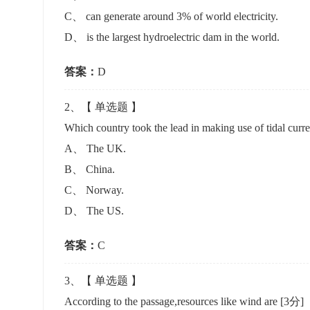
准考证管理
C
、
can generate around 3% of world electricity.
考试测验
刷题练习
D
、
is the largest hydroelectric dam in the world.
电子证书
学生测验、员工考核、培训考试
题库刷题
答案：
D
题库系统
2
、【
单选题
】
Which country took the lead in making use of tidal cur
统计分析
A
、
The UK.
B
、
China.
C
、
Norway.
D
、
The US.
答案：
C
3
、【
单选题
】
According to the passage,resources like wind are
[3分]