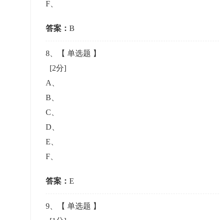
F
、
答案：
B
8
、【
单选题
】
[2分]
A
、
B
、
C
、
D
、
E
、
F
、
答案：
E
9
、【
单选题
】