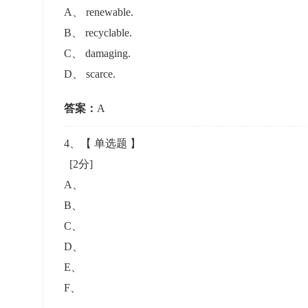
A
、
renewable.
B
、
recyclable.
C
、
damaging.
D
、
scarce.
答案：
A
4
、【
单选题
】
[2分]
A
、
B
、
C
、
D
、
E
、
F
、