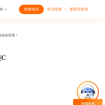
持
免费使用
学员登录
|
管理员登录
功能
行业解决方案
第三方平台
会在此呈现！
学校高校
开放平台
趣味化PK答题
企业微信
大规模在线考试解决方案
开放平台接口API调用文档说明
类C
互动答题
钉钉
制造行业
观和发展
员工培训体系解决方案
积分商城
飞书
个性化设置
零售行业
岗位人才培养解决方案