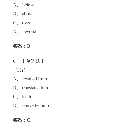
A
、
below
B
、
above
C
、
over
D
、
beyond
答案：
B
6
、【
单选题
】
[1分]
A
、
resulted from
B
、
translated into
C
、
led to
D
、
converted into
答案：
C