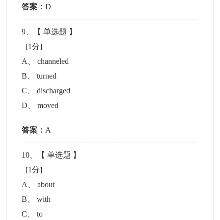
答案：
D
9
、【
单选题
】
[1分]
A
、
channeled
B
、
turned
C
、
discharged
D
、
moved
答案：
A
10
、【
单选题
】
[1分]
A
、
about
B
、
with
C
、
to