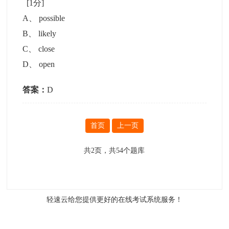
[1分]
A
、
possible
B
、
likely
C
、
close
D
、
open
答案：
D
首页
上一页
共
2
页，共
54
个题库
轻速云给您提供更好的
在线考试系统
服务！