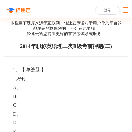
登录
本栏目下题库来源于互联网，轻速云承诺对于用户导入平台的
题库是严格保密的，不会在此呈现！
轻速云给您提供更好的
在线考试系统
服务！
2014年职称英语理工类B级考前押题(二)
1
、【
单选题
】
[2分]
A
、
B
、
C
、
D
、
E
、
F
、