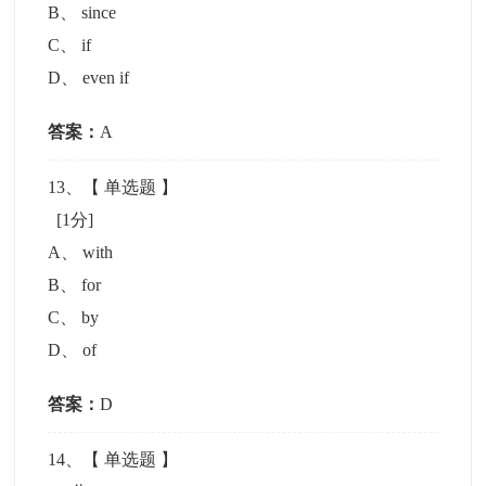
B
、
since
C
、
if
D
、
even if
答案：
A
13
、【
单选题
】
[1分]
A
、
with
B
、
for
C
、
by
D
、
of
答案：
D
14
、【
单选题
】