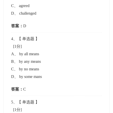
C
、
agreed
D
、
challenged
答案：
D
4
、【
单选题
】
[1分]
A
、
by all means
B
、
by any means
C
、
by no means
D
、
by some mans
答案：
C
5
、【
单选题
】
[1分]