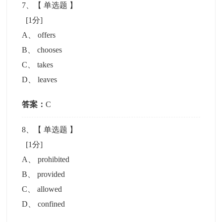
7
、【
单选题
】
[1分]
A
、
offers
B
、
chooses
C
、
takes
D
、
leaves
答案：
C
8
、【
单选题
】
[1分]
A
、
prohibited
B
、
provided
C
、
allowed
D
、
confined