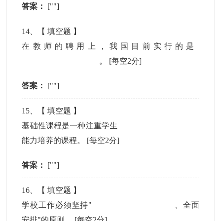
答案：
[""]
14
、【
填空题
】
在教师的聘用上，我国目前实行的是
。
[每空2分]
答案：
[""]
15
、【
填空题
】
基础性课程是一种注重学生
能力培养的课程。
[每空2分]
答案：
[""]
16
、【
填空题
】
学校工作必须坚持"
、全面
安排"的原则。
[每空2分]