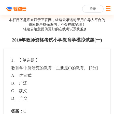
登录
本栏目下题库来源于互联网，轻速云承诺对于用户导入平台的
题库是严格保密的，不会在此呈现！
轻速云给您提供更好的
在线考试系统
服务！
2010年教师资格考试小学教育学模拟试题(一)
1
、【
单选题
】
教育学中所研究的教育，主要是( )的教育。
[2分]
A
、
内涵式
B
、
广泛
C
、
狭义
D
、
广义
答案：
C