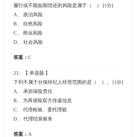
履行或不能如期偿还的风险是属于（ ）
[1分]
A
、
政治风险
B
、
自然风险
C
、
商业风险
D
、
社会风险
答案：
C
23
、【
单选题
】
下列不属于分保经纪人经营范围的是（ ）。
[1分]
A
、
承担保险责任
B
、
为再保险双方传递信息
C
、
代理检验、委托理赔
D
、
代理结算账务
答案：
A