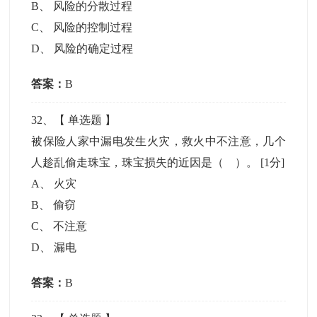
B
、
风险的分散过程
C
、
风险的控制过程
D
、
风险的确定过程
答案：
B
32
、【
单选题
】
被保险人家中漏电发生火灾，救火中不注意，几个
人趁乱偷走珠宝，珠宝损失的近因是（ ）。
[1分]
A
、
火灾
B
、
偷窃
C
、
不注意
D
、
漏电
答案：
B