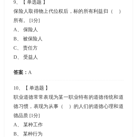
9
、【
单选题
】
保险人取得物上代位权后，标的所有利益归（ ）
所有。
[1分]
A
、
保险人
B
、
被保险人
C
、
责任方
D
、
受益人
答案：
A
10
、【
单选题
】
职业道德常常表现为某一职业特有的道德传统和道
德习惯，表现为从事（ ）的人们的道德心理和道
德品质
[1分]
A
、
某种工作
B
、
某种行为