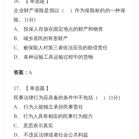
16
、【
单选题
】
企业财产保险是指以（ ）作为保险标的的一种保
险。
[1分]
A
、
投保人存放在固定地点的财产和物资
B
、
城乡居民的有形财产
C
、
被保险人对第三者依法应负的赔偿责任
D
、
各种运输工具运输过程中的货物
答案：
A
17
、【
单选题
】
民事法律行为应具备的条件中不包括（ ）
[1分]
A
、
行为人能独立承担民事责任
B
、
行为人具有相应的民事行为能力
C
、
意思表示真实
D
、
不违反法律或者社会公共利益