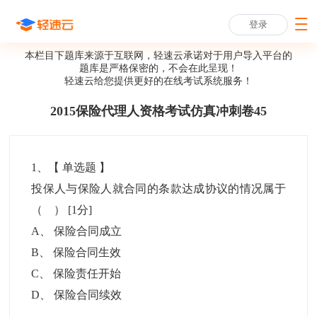
登录
本栏目下题库来源于互联网，轻速云承诺对于用户导入平台的
题库是严格保密的，不会在此呈现！
轻速云给您提供更好的
在线考试系统
服务！
2015保险代理人资格考试仿真冲刺卷45
1
、【
单选题
】
投保人与保险人就合同的条款达成协议的情况属于
（ ）
[1分]
A
、
保险合同成立
B
、
保险合同生效
C
、
保险责任开始
D
、
保险合同续效