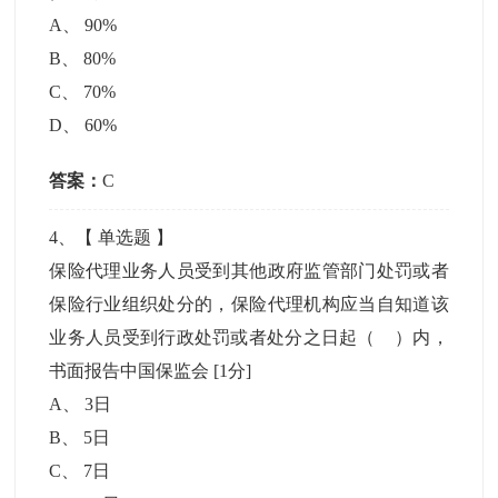
A
、
90%
B
、
80%
C
、
70%
D
、
60%
答案：
C
4
、【
单选题
】
保险代理业务人员受到其他政府监管部门处罚或者
保险行业组织处分的，保险代理机构应当自知道该
业务人员受到行政处罚或者处分之日起（ ）内，
书面报告中国保监会
[1分]
A
、
3日
B
、
5日
C
、
7日