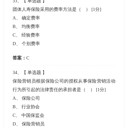
33
、【
单选题
】
团体人寿保险采用的费率方法是（ ）
[1分]
A
、
确定费率
B
、
均衡费率
C
、
经验费率
D
、
个别费率
答案：
C
34
、【
单选题
】
保险营销员根据保险公司的授权从事保险营销活动
行为所引起的法律责任的承担者是（ ）
[1分]
A
、
保险公司
B
、
行业协会
C
、
中国保监会
D
、
保险营销员