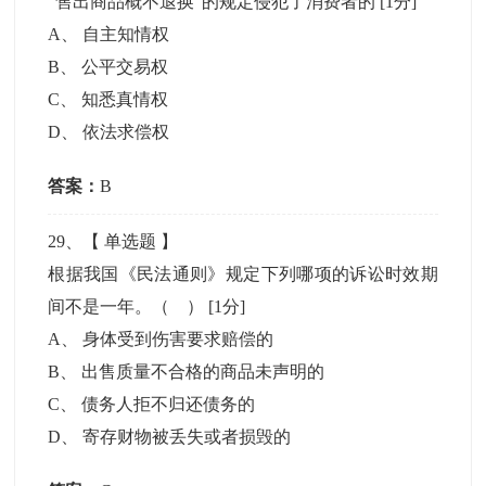
“售出商品概不退换”的规定侵犯了消费者的
[1分]
A
、
自主知情权
B
、
公平交易权
C
、
知悉真情权
D
、
依法求偿权
答案：
B
29
、【
单选题
】
根据我国《民法通则》规定下列哪项的诉讼时效期
间不是一年。（ ）
[1分]
A
、
身体受到伤害要求赔偿的
B
、
出售质量不合格的商品未声明的
C
、
债务人拒不归还债务的
D
、
寄存财物被丢失或者损毁的