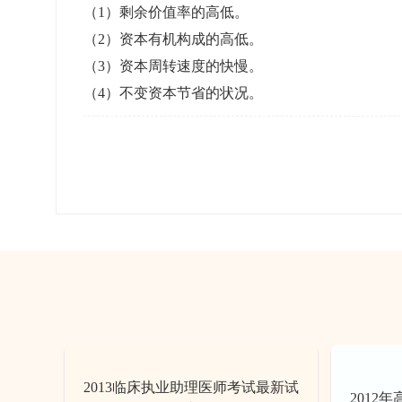
准考证管理
（1）剩余价值率的高低。
考试测验
刷题练习
（2）资本有机构成的高低。
电子证书
学生测验、员工考核、培训考试
题库刷题
（3）资本周转速度的快慢。
（4）不变资本节省的状况。
题库系统
统计分析
2013临床执业助理医师考试最新试
2012