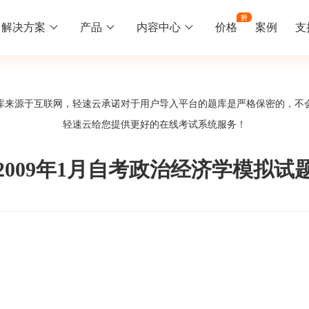
解决方案
产品
内容中心
价格
案例
支
线下培训
更多
库来源于互联网，轻速云承诺对于用户导入平台的题库是严格保密的，不
库中心
好题供您挑选
轻速云给您提供更好的
在线考试系统
服务！
训
速入门
知识竞赛
常见问题
统
线下培训班
工入职培训体系
速掌握轻速云组织培训考试的流程
党建活动、安全生产活动、协会竟赛
一些用户常见的使用问题
2009年1月自考政治经济学模拟试
报名管理系统
试客户端下载
期末考试
关于我们
地图、人才培养
载严肃考试专用客户端
在线考试考核提高考试管理效率
轻速云科技简介、核心价值
签到系统
历程
问卷系统
网课教育
知识店铺、实现知识变现
直播打卡学习等功能让网课教育更灵活