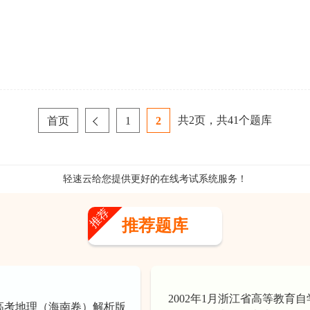
企业年会
、每日一练、打卡练习
组织企业年会闯关答题赢红包活动
共
2
页，共
41
个题库
首页
1
2
轻速云给您提供更好的
在线考试系统
服务！
推荐
推荐题库
2002年1月浙江省高等教育自
年高考地理（海南卷）解析版