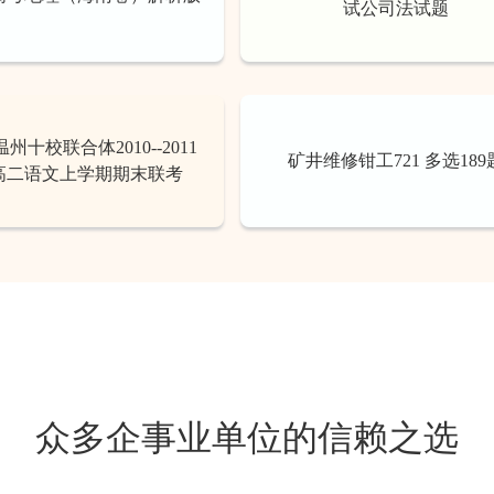
试公司法试题
州十校联合体2010--2011
矿井维修钳工721 多选189
高二语文上学期期末联考
众多企事业单位的信赖之选