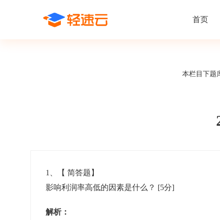
首页
场景解决方案
在线考试
支持
线上培训
本栏目下题
课程商城
题
精选优课助力学习
千道
新闻动态
线下考试
新员工培
快
在线考试系统
在线培训系
了解轻速云培训考试系统新闻资讯和
期中/期末考试、集中培训考试
搭建新员
快
公司动态
智能防作弊
学习地图
帮助中心
招聘考试
岗位培训
考
全面了解轻速云的使用方法和技巧
在线笔试、大型校招、社招
岗位学习
下
智能监考中心
知识付费
1
、【
简答题
】
影响利润率高低的因素是什么？
[5分]
阅卷中心
互动社区
认证考试
知识店铺
岗位认证、职业资格认证、技能考核认证
搭建专属
解析：