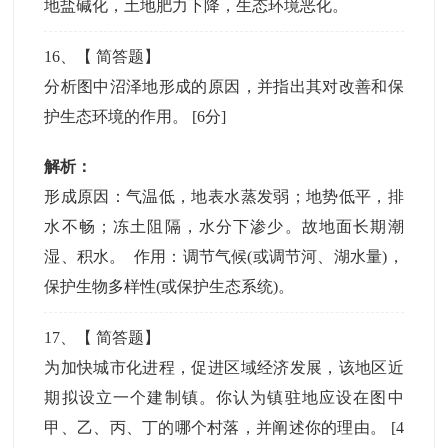
地盐碱化，土地肥力下降，生态环境恶化。
16
、【
简答题
】
分析图中沼泽地形成的原因，并指出其对改善和保
护生态环境的作用。
[6分]
解析：
形成原因：气温低，地表水蒸发弱；地势低平，排
水不畅；冻土阻隔，水分下渗少。故地面长期潮
湿、积水。 作用：调节气候(或调节河、湖水量)，
保护生物多样性(或保护生态系统)。
17
、【
简答题
】
为加快城市化进程，促进区域经济发展，该地区近
期拟设立一个建制镇。你认为镇驻地应设在图中
甲、乙、丙、丁的哪个村落，并阐述你的理由。
[4