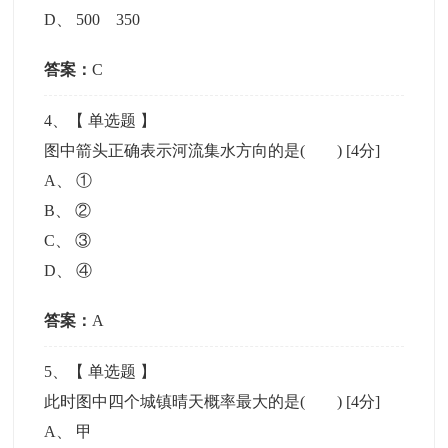
D
、
500 350
答案：
C
4
、【
单选题
】
图中箭头正确表示河流集水方向的是( )
[4分]
A
、
①
B
、
②
C
、
③
D
、
④
答案：
A
5
、【
单选题
】
此时图中四个城镇晴天概率最大的是( )
[4分]
A
、
甲