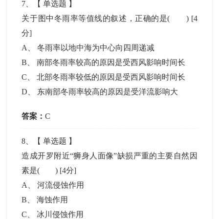
7
、【
单选题
】
关于图中冬雨率等值线的叙述，正确的是( )
[4
分]
A
、
冬雨率以地中海为中心向四周递减
B
、
南部冬雨率较高的原因是受西风影响时间长
C
、
北部冬雨率较低的原因是受西风影响时间长
D
、
东南部冬雨率较高的原因是受洋流影响大
答案：
C
8
、【
单选题
】
造成开罗附近“狮身人面像”缺损严重的主要自然因
素是( )
[4分]
A
、
河流侵蚀作用
B
、
海蚀作用
C
、
冰川侵蚀作用