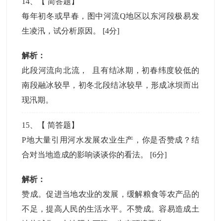
14
、【
简答题
】
每年初冬或早春，图中河流Q地区以东河段极易发
生凌汛，试分析原因。
[4分]
解析：
此段河流向北流， 且有结冰期，初春纬度较低的
南段融冰较早，初冬北段结冰较早，形成冰坝而出
现汛期。
15
、【
简答题
】
P地大量引用河水发展农业生产，你是否赞成？结
合对当地造成的影响谈谈你的看法。
[6分]
解析：
赞成。促进当地农业的发展，缓解粮食等农产品的
不足，提高人民的生活水平。不赞成。容易造成土