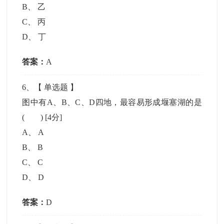
B
、
乙
C
、
丙
D
、
丁
答案：
A
6
、【
单选题
】
图中有A、B、C、D四地，最容易形成堰塞湖的是
( )
[4分]
A
、
A
B
、
B
C
、
C
D
、
D
答案：
D