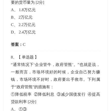
要的货币量为
[2分]
A
、
1.8万亿元
B
、
2万亿元
C
、
2.2万亿元
D
、
2.4万亿元
答案：
C
8
、【
单选题
】
“通常情况下‘企业管牛，政府管熊’。”也就是说，
一般而言，市场环境好的时候，企业自己努力赚
钱，市场环境不好时，政府要出手救市。下列属
于“政府管熊”的措施有：
①降低税率 ②降低利息 ③减少国债发行 ④提高
贷款利率
[2分]
A
、
①③