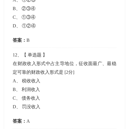
B
、
②③④
C
、
①③④
D
、
①②④
答案：
B
12
、【
单选题
】
在财政收入形式中占主导地位，征收面最广、最稳
定可靠的财政收入形式是
[2分]
A
、
税收收入
B
、
利润收入
C
、
债务收入
D
、
罚没收入
答案：
A