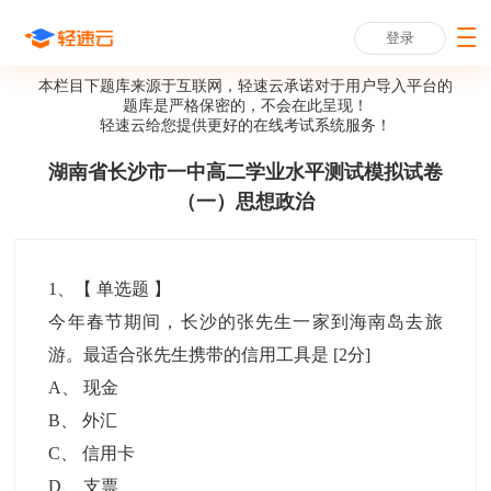
登录
本栏目下题库来源于互联网，轻速云承诺对于用户导入平台的
题库是严格保密的，不会在此呈现！
轻速云给您提供更好的
在线考试系统
服务！
湖南省长沙市一中高二学业水平测试模拟试卷
（一）思想政治
1
、【
单选题
】
今年春节期间，长沙的张先生一家到海南岛去旅
游。最适合张先生携带的信用工具是
[2分]
A
、
现金
B
、
外汇
C
、
信用卡
D
、
支票