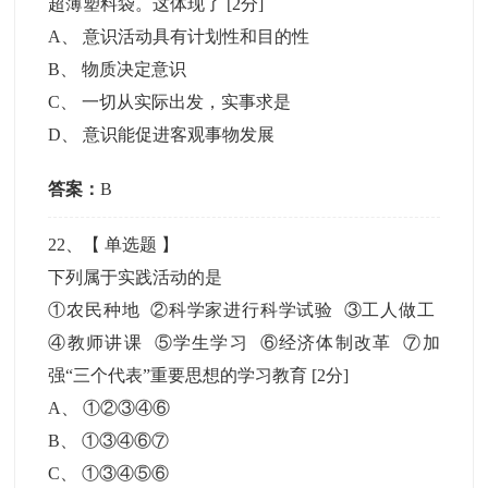
超薄塑料袋。这体现了
[2分]
A
、
意识活动具有计划性和目的性
B
、
物质决定意识
C
、
一切从实际出发，实事求是
D
、
意识能促进客观事物发展
答案：
B
22
、【
单选题
】
下列属于实践活动的是
①农民种地 ②科学家进行科学试验 ③工人做工
④教师讲课 ⑤学生学习 ⑥经济体制改革 ⑦加
强“三个代表”重要思想的学习教育
[2分]
A
、
①②③④⑥
B
、
①③④⑥⑦
C
、
①③④⑤⑥