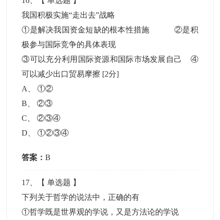
16
、【
单选题
】
我国积极实施“走出去”战略
①是解决我国资金短缺的根本性措施 ②是积
极参与国际竞争的具体表现
③可以充分利用国际资源和国际市场发展自己 ④
可以减少出口贸易摩擦
[2分]
A
、
①②
B
、
②③
C
、
②③④
D
、
①②③④
答案：
B
17
、【
单选题
】
下列关于哲学的说法中，正确的有
①哲学既是世界观的学说，又是方法论的学说