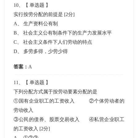
10
、【
单选题
】
实行按劳分配的前提是
[2分]
A
、
生产资料公有制
B
、
社会主义公有制条件下的生产力发展水平
C
、
社会主义条件下人们劳动的特点
D
、
多劳多得，少劳少得
答案：
A
11
、【
单选题
】
下列分配方式属于按劳动要素分配的是
①国有企业职工的工资收入 ②个体劳动者的
劳动收入
③公民的债券、股票交易收入 ④私营企业职工
的工资收入
[2分]
A
、
①②③