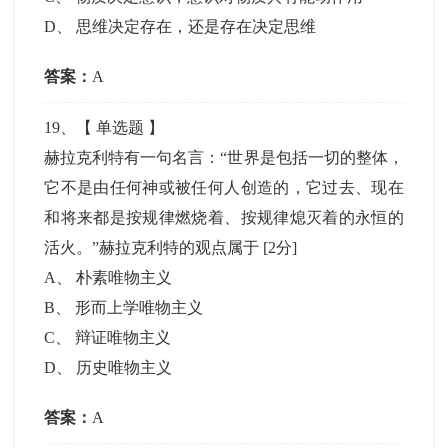
D
、
思维决定存在，还是存在决定思维
答案：
A
19
、【
单选题
】
赫拉克利特有一句名言：“世界是包括一切的整体，
它不是由任何神或被任何人创造的，它过去、现在
和将来都是按规律燃烧着、按规律熄灭着的永恒的
活火。”赫拉克利特的观点属于
[2分]
A
、
朴素唯物主义
B
、
形而上学唯物主义
C
、
辩证唯物主义
D
、
历史唯物主义
答案：
A