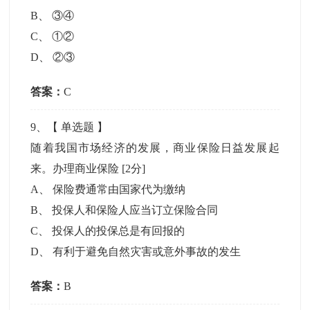
B
、
③④
C
、
①②
D
、
②③
答案：
C
9
、【
单选题
】
随着我国市场经济的发展，商业保险日益发展起
来。办理商业保险
[2分]
A
、
保险费通常由国家代为缴纳
B
、
投保人和保险人应当订立保险合同
C
、
投保人的投保总是有回报的
D
、
有利于避免自然灾害或意外事故的发生
答案：
B