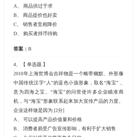
A
、
商品供过于求
B
、
商品提价也好卖
C
、
销售者竞相降价
D
、
购买者持币待购
答案：
B
4
、【
单选题
】
2010年上海世博会吉祥物是一个略带幽默、外形像
中国传统汉字“人”的蓝色小孩形象，取名“海宝”，
意为四海之宝。“海宝”的问世使许多企业瞄准商
机，与“海宝”形象联系起来加大宣传产品的力度。
企业这样做是因为
[2分]
A
、
可以提高产品价值量和价格
B
、
消费者易受广告宣传影响，有利于扩大销售