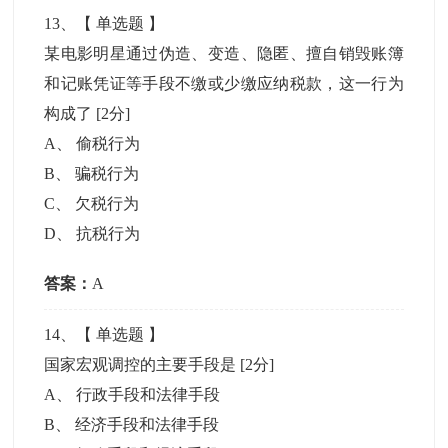
13
、【
单选题
】
某电影明星通过伪造、变造、隐匿、擅自销毁账簿
和记账凭证等手段不缴或少缴应纳税款，这一行为
构成了
[2分]
A
、
偷税行为
B
、
骗税行为
C
、
欠税行为
D
、
抗税行为
答案：
A
14
、【
单选题
】
国家宏观调控的主要手段是
[2分]
A
、
行政手段和法律手段
B
、
经济手段和法律手段