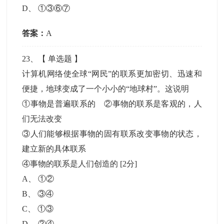
D
、
①③⑥⑦
答案：
A
23
、【
单选题
】
计算机网络使全球“网民”的联系更加密切、迅速和
便捷，地球变成了一个小小的“地球村”。这说明
①事物是普遍联系的 ②事物的联系是客观的，人
们无法改变
③人们能够根据事物的固有联系改变事物的状态，
建立新的具体联系
④事物的联系是人们创造的
[2分]
A
、
①②
B
、
③④
C
、
①③
D
、
②④