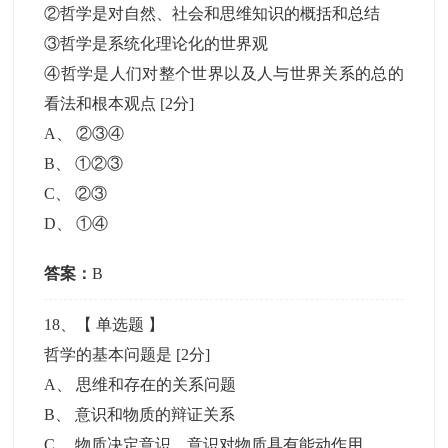
②哲学是对自然、社会和思维知识的概括和总结
③哲学是系统化理论化的世界观
④哲学是人们对整个世界以及人与世界关系的总的
看法和根本观点
[2分]
A
、
②③④
B
、
①②③
C
、
②③
D
、
①④
答案：
B
18
、【
单选题
】
哲学的基本问题是
[2分]
A
、
思维和存在的关系问题
B
、
意识和物质的辩证关系
C
、
物质决定意识，意识对物质具有能动作用