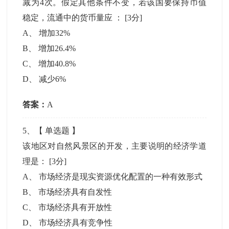
减为4次。假定其他条件不变，若该国要保持币值
稳定，流通中的货币量应 ：
[3分]
A
、
增加32%
B
、
增加26.4%
C
、
增加40.8%
D
、
减少6%
答案：
A
5
、【
单选题
】
该地区对自然风景区的开发，主要说明的经济学道
理是：
[3分]
A
、
市场经济是现实资源优化配置的一种有效形式
B
、
市场经济具有自发性
C
、
市场经济具有开放性
D
、
市场经济具有竞争性