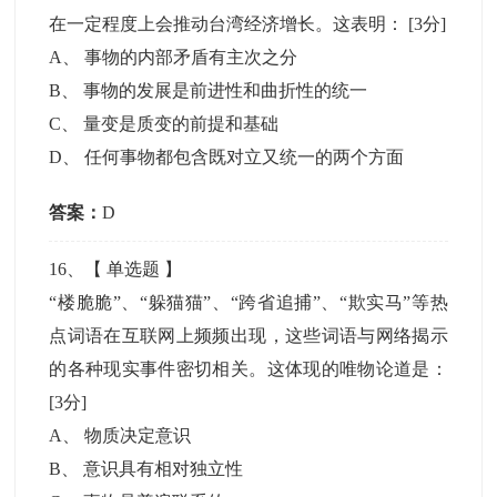
在一定程度上会推动台湾经济增长。这表明：
[3分]
A
、
事物的内部矛盾有主次之分
B
、
事物的发展是前进性和曲折性的统一
C
、
量变是质变的前提和基础
D
、
任何事物都包含既对立又统一的两个方面
答案：
D
16
、【
单选题
】
“楼脆脆”、“躲猫猫”、“跨省追捕”、“欺实马”等热
点词语在互联网上频频出现，这些词语与网络揭示
的各种现实事件密切相关。这体现的唯物论道是：
[3分]
A
、
物质决定意识
B
、
意识具有相对独立性