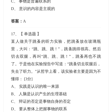
C
、
事物是普遍联系的
D
、
意识的内容是主观的
答案：
A
17
、【
单选题
】
某人做关于跳蚤的听力实验，把跳蚤放在玻璃瓶
里，大叫：“跳、跳、跳！”，跳蚤跳得很高。然后
切去双腿，再叫“跳、跳、跳！”，跳蚤再也不跳
了。于是他在实验报告中写道：“跳蚤切去双腿后，
失去了听力。”从哲学上看，该实验者主要是因为不
懂得：
[3分]
A
、
实践是认识的唯一来源
B
、
人脑是认识产生的生理基础
C
、
辩证的否定是事物自身的否定
D
、
要从整体上把握事物的联系