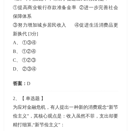
①提高商业银行存款准备金率 ②进一步完善社会
保障体系
③努力增加城乡居民收入 ④促进生活消费品更
新换代
[3分]
A
、
①③④
B
、
①②④
C
、
①②③
D
、
②③④
答案：
D
2
、【
单选题
】
为应对金融危机，有人提出一种新的消费观念“新节
俭主义”，其核心观点是：收入虽然不菲，支出却要
精打细算,“新节俭主义”：