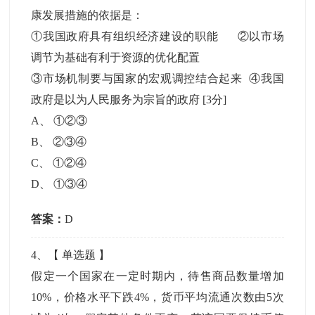
康发展措施的依据是：
①我国政府具有组织经济建设的职能 ②以市场
调节为基础有利于资源的优化配置
③市场机制要与国家的宏观调控结合起来 ④我国
政府是以为人民服务为宗旨的政府
[3分]
A
、
①②③
B
、
②③④
C
、
①②④
D
、
①③④
答案：
D
4
、【
单选题
】
假定一个国家在一定时期内，待售商品数量增加
10%，价格水平下跌4%，货币平均流通次数由5次