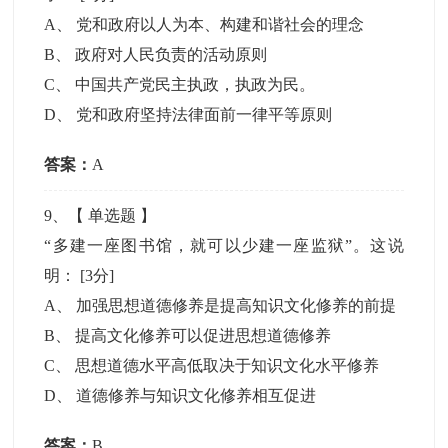
A
、
党和政府以人为本、构建和谐社会的理念
B
、
政府对人民负责的活动原则
C
、
中国共产党民主执政，执政为民。
D
、
党和政府坚持法律面前一律平等原则
答案：
A
9
、【
单选题
】
“多建一座图书馆，就可以少建一座监狱”。这说
明：
[3分]
A
、
加强思想道德修养是提高知识文化修养的前提
B
、
提高文化修养可以促进思想道德修养
C
、
思想道德水平高低取决于知识文化水平修养
D
、
道德修养与知识文化修养相互促进
答案：
B