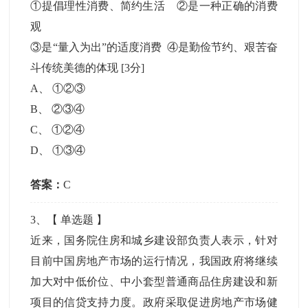
①提倡理性消费、简约生活 ②是一种正确的消费
观
③是“量入为出”的适度消费 ④是勤俭节约、艰苦奋
斗传统美德的体现
[3分]
A
、
①②③
B
、
②③④
C
、
①②④
D
、
①③④
答案：
C
3
、【
单选题
】
近来，国务院住房和城乡建设部负责人表示，针对
目前中国房地产市场的运行情况，我国政府将继续
加大对中低价位、中小套型普通商品住房建设和新
项目的信贷支持力度。政府采取促进房地产市场健