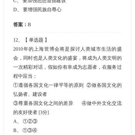
C
、
要加强思想道德建设
D
、
要增强民族自尊心
答案：
B
12
、【
单选题
】
2010年的上海世博会将是探讨人类城市生活的盛
会，同时也是人类文化的盛宴，将成为人类文明的
一次精彩对话，假如你有幸成为志愿者，在服务过
程中应当：
①遵循各国文化一律平等的原则 ②做各国文化的
弘扬者、建设者
③尊重各国文化之间的差异 ④做中外文化交流
的友好使者
[3分]
A
、
①②③
B
、
①③④