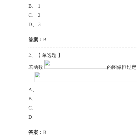
准考证管理
B
、
1
考试测验
刷题练习
C
、
2
电子证书
学生测验、员工考核、培训考试
题库刷题
D
、
3
答案：
B
题库系统
2
、【
单选题
】
统计分析
若函数
的图像恒过
A
、
B
、
C
、
D
、
答案：
B