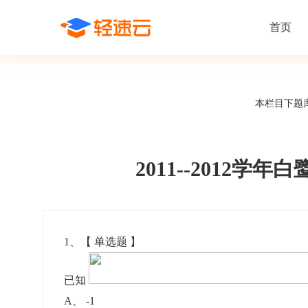
首页
场景解决方案
在线考试
支持
线上培训
本栏目下题
课程商城
题
精选优课助力学习
千道
新闻动态
线下考试
新员工培
快
在线考试系统
在线培训系
了解轻速云培训考试系统新闻资讯和
期中/期末考试、集中培训考试
搭建新员
快
公司动态
2011--201
智能防作弊
学习地图
帮助中心
招聘考试
岗位培训
考
全面了解轻速云的使用方法和技巧
在线笔试、大型校招、社招
岗位学习
下
智能监考中心
知识付费
1
、【
单选题
】
阅卷中心
互动社区
认证考试
知识店铺
已知
岗位认证、职业资格认证、技能考核认证
搭建专属
A
、
-1