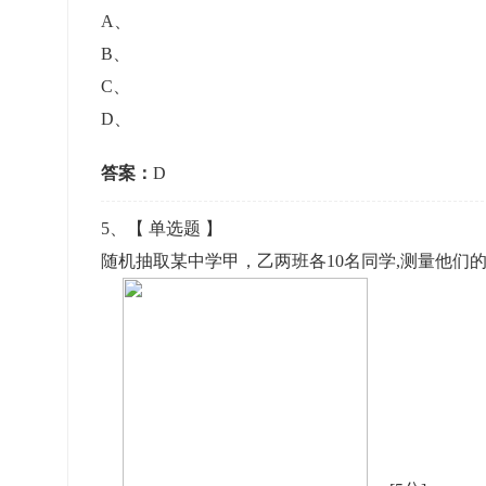
A
、
B
、
C
、
D
、
答案：
D
5
、【
单选题
】
随机抽取某中学甲，乙两班各10名同学,测量他们的