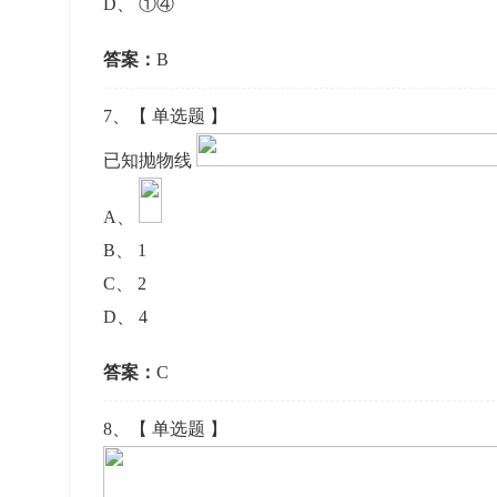
D
、
①④
答案：
B
7
、【
单选题
】
已知抛物线
A
、
B
、
1
C
、
2
D
、
4
答案：
C
8
、【
单选题
】