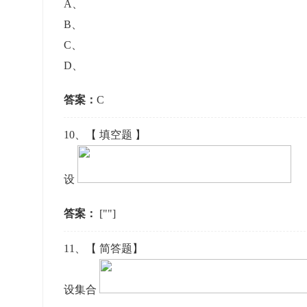
A
、
B
、
C
、
D
、
答案：
C
10
、【
填空题
】
设
答案：
[""]
11
、【
简答题
】
设集合