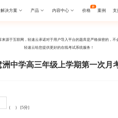
解决方案
产品
内容中心
价格
案例
支
线下培训
更多
库来源于互联网，轻速云承诺对于用户导入平台的题库是严格保密的，不
库中心
好题供您挑选
轻速云给您提供更好的
在线考试系统
服务！
训
速入门
知识竞赛
常见问题
统
线下培训班
工入职培训体系
速掌握轻速云组织培训考试的流程
党建活动、安全生产活动、协会竟赛
一些用户常见的使用问题
2学年白鹭洲中学高三年级上学期第一次
报名管理系统
试客户端下载
期末考试
关于我们
地图、人才培养
载严肃考试专用客户端
在线考试考核提高考试管理效率
轻速云科技简介、核心价值
签到系统
历程
问卷系统
网课教育
（ ）
[5分]
知识店铺、实现知识变现
直播打卡学习等功能让网课教育更灵活