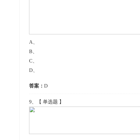
A
、
B
、
C
、
D
、
答案：
D
9
、【
单选题
】