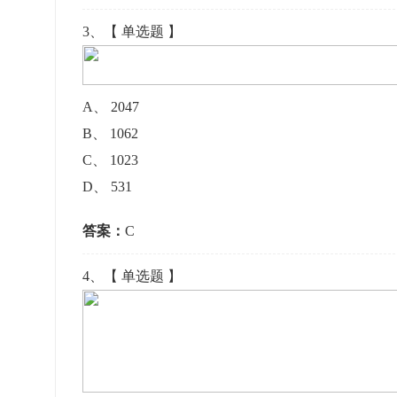
3
、【
单选题
】
A
、
2047
B
、
1062
C
、
1023
D
、
531
答案：
C
4
、【
单选题
】