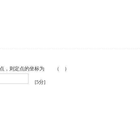
企业年会
、每日一练、打卡练习
组织企业年会闯关答题赢红包活动
定点，则定点的坐标为 （ ）
[5分]