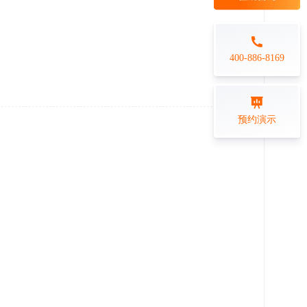
每日一练
金融行业
打卡学习
专业技能培训解决方案
400-886-8169
练习测评
预约演示
在线答题系统