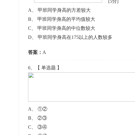
[5分]
A
、
甲班同学身高的方差较大
B
、
甲班同学身高的平均值较大
C
、
甲班同学身高的中位数较大
D
、
甲班同学身高在175以上的人数较多
答案：
A
6
、【
单选题
】
A
、
①②
B
、
②③
C
、
③④