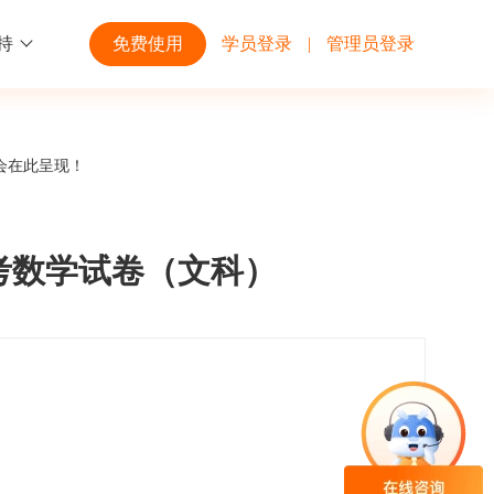
持
免费使用
学员登录
|
管理员登录
功能
行业解决方案
第三方平台
会在此呈现！
学校高校
开放平台
趣味化PK答题
企业微信
大规模在线考试解决方案
开放平台接口API调用文档说明
月考数学试卷（文科）
互动答题
钉钉
制造行业
观和发展
员工培训体系解决方案
积分商城
飞书
个性化设置
零售行业
岗位人才培养解决方案