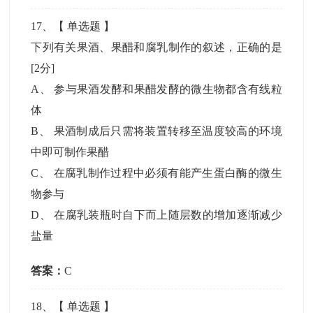
17
、【
单选题
】
下列有关果酒、果醋和腐乳制作的叙述，正确的是
[2分]
A
、
参与果酒发酵和果醋发酵的微生物都含有线粒
体
B
、
果酒制成后只需将装置转移至温度较高的环境
中即可制作果醋
C
、
在腐乳制作过程中必须有能产生蛋白酶的微生
物参与
D
、
在腐乳装瓶时自下而上随层数的增加逐渐减少
盐量
答案：
C
18
、【
单选题
】