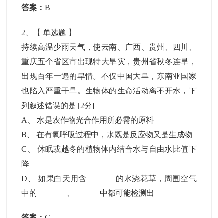
答案：
B
2
、【
单选题
】
持续高温少雨天气，使云南、广西、贵州、四川、
重庆五个省区市出现特大旱灾，贵州省秋冬连旱，
出现百年一遇的旱情。不仅中国大旱，东南亚国家
也陷入严重干旱。生物体的生命活动离不开水，下
列叙述错误的是
[2分]
A
、
水是农作物光合作用所必需的原料
B
、
在有氧呼吸过程中，水既是反应物又是生成物
C
、
休眠或越冬的植物体内结合水与自由水比值下
降
D
、
如果白天用含
的水浇花草，周围空气
中的
、
中都可能检测出
答案：
C