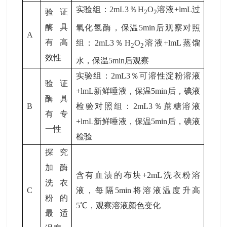
实验组：2mL3％H
O
溶液+lmL过
验证
2
2
酶具
氧化氢酶，保温5min后观察对照
A
有高
组：2mL3％H
O
溶液+lmL蒸馏
2
2
效性
水，保温5min后观察
实验组：2mL3％可溶性淀粉溶液
验证
+lmL新鲜唾液，保温5min后，碘液
酶具
B
检验对照组：2mL3％蔗糖溶液
有专
+lmL新鲜唾液，保温5min后，碘液
一性
检验
探究
加酶
含有血渍的布块+2mL洗衣粉溶
洗衣
C
液，每隔5min将溶液温度升高
粉的
5℃，观察溶液颜色变化
最适