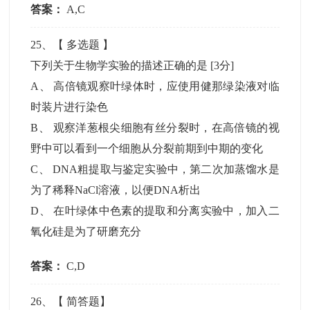
答案：
A,C
25
、【
多选题
】
下列关于生物学实验的描述正确的是
[3分]
A
、
高倍镜观察叶绿体时，应使用健那绿染液对临
时装片进行染色
B
、
观察洋葱根尖细胞有丝分裂时，在高倍镜的视
野中可以看到一个细胞从分裂前期到中期的变化
C
、
DNA粗提取与鉴定实验中，第二次加蒸馏水是
为了稀释NaCl溶液，以便DNA析出
D
、
在叶绿体中色素的提取和分离实验中，加入二
氧化硅是为了研磨充分
答案：
C,D
26
、【
简答题
】