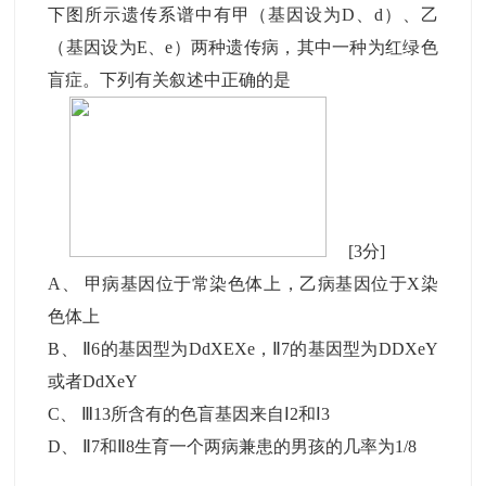
下图所示遗传系谱中有甲（基因设为D、d）、乙
（基因设为E、e）两种遗传病，其中一种为红绿色
盲症。下列有关叙述中正确的是
[3分]
A
、
甲病基因位于常染色体上，乙病基因位于X染
色体上
B
、
Ⅱ6的基因型为DdXEXe，Ⅱ7的基因型为DDXeY
或者DdXeY
C
、
Ⅲ13所含有的色盲基因来自Ⅰ2和Ⅰ3
D
、
Ⅱ7和Ⅱ8生育一个两病兼患的男孩的几率为1/8