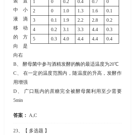
装置
1
0
0.2
0.4
0.7
0
中小
2
0
1.0
1.3
1.6
0.1
液滴
3
0.1
1.9
2.2
2.8
0.2
移动
4
0.2
3.1
3.3
4.4
0.3
的方
5
0.3
4.0
4.4
4.4
0.4
向是
向右
B
、
酵母菌中参与酒精发酵的酶的最适温度为20℃
C
、
在一定的温度范围内，随温度的升高，发酵作
用增强
D
、
广口瓶内的蔗糖完全被酵母菌利用至少需要
5min
答案：
A,C
23
、【
多选题
】