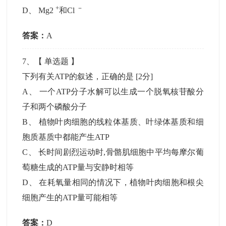
+
－
D
、
Mg2
和Cl
答案：
A
7
、【
单选题
】
下列有关ATP的叙述，正确的是
[2分]
A
、
一个ATP分子水解可以生成一个脱氧核苷酸分
子和两个磷酸分子
B
、
植物叶肉细胞的线粒体基质、叶绿体基质和细
胞质基质中都能产生ATP
C
、
长时间剧烈运动时,骨骼肌细胞中平均每摩尔葡
萄糖生成的ATP量与安静时相等
D
、
在耗氧量相同的情况下，植物叶肉细胞和根尖
细胞产生的ATP量可能相等
答案：
D