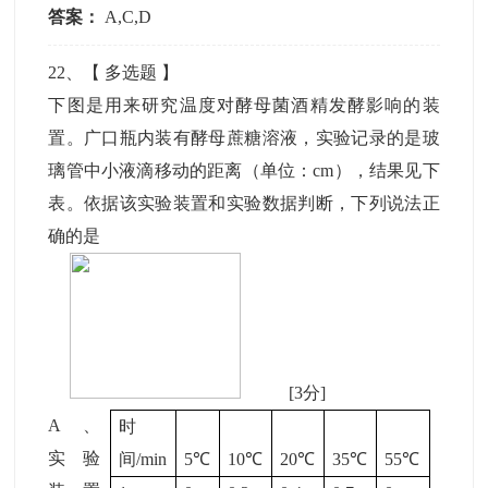
答案：
A,C,D
22
、【
多选题
】
下图是用来研究温度对酵母菌酒精发酵影响的装
置。广口瓶内装有酵母蔗糖溶液，实验记录的是玻
璃管中小液滴移动的距离（单位：cm），结果见下
表。依据该实验装置和实验数据判断，下列说法正
确的是
[3分]
A
、
时
实验
间/min
5℃
10℃
20℃
35℃
55℃