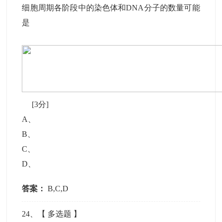
细胞周期各阶段中的染色体和DNA分子的数量可能
是
[3分]
A
、
B
、
C
、
D
、
答案：
B,C,D
24
、【
多选题
】