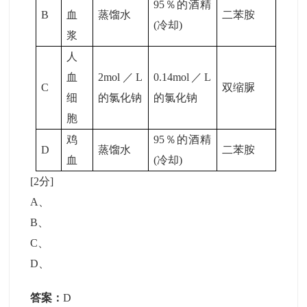
95％的酒精
B
血
蒸馏水
二苯胺
(冷却)
浆
人
血
2mol／L
0.14mol／L
C
双缩脲
细
的氯化钠
的氯化钠
胞
鸡
95％的酒精
D
蒸馏水
二苯胺
血
(冷却)
[2分]
A
、
B
、
C
、
D
、
答案：
D