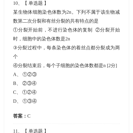
10
、【
单选题
】
某生物体细胞染色体数为2n。下列不属于该生物减
数第二次分裂和有丝分裂的共有特点的是
①分裂开始前，不进行染色体的复制 ②分裂开始
时，细胞中的染色体数是2n
③分裂过程中，每条染色体的着丝点都分裂成为两
个
④分裂结束后，每个子细胞的染色体数都是n
[2分]
A
、
①②③
B
、
②③④
C
、
①②④
D
、
①③④
答案：
C
11
、【
单选题
】