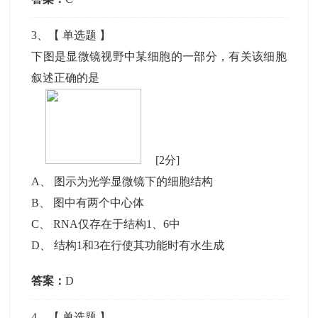
3
、【
单选题
】
下图是显微镜视野中某细胞的一部分，有关该细胞
叙述正确的是
[2分]
A
、
图示为光学显微镜下的细胞结构
B
、
图中有两个中心体
C
、
RNA仅存在于结构1、6中
D
、
结构1和3在行使其功能时有水生成
答案：
D
4
、【
单选题
】