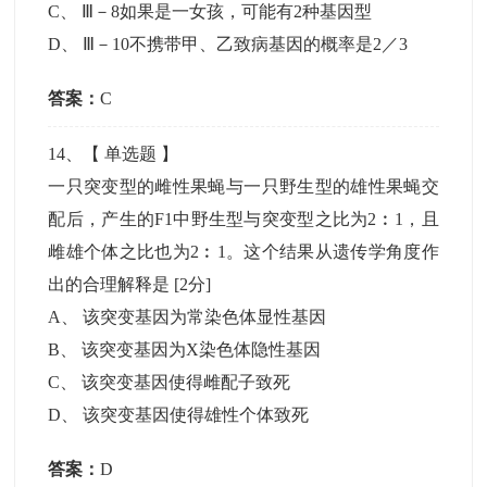
C
、
Ⅲ－8如果是一女孩，可能有2种基因型
D
、
Ⅲ－10不携带甲、乙致病基因的概率是2／3
答案：
C
14
、【
单选题
】
一只突变型的雌性果蝇与一只野生型的雄性果蝇交
配后，产生的F1中野生型与突变型之比为2︰1，且
雌雄个体之比也为2︰1。这个结果从遗传学角度作
出的合理解释是
[2分]
A
、
该突变基因为常染色体显性基因
B
、
该突变基因为X染色体隐性基因
C
、
该突变基因使得雌配子致死
D
、
该突变基因使得雄性个体致死
答案：
D