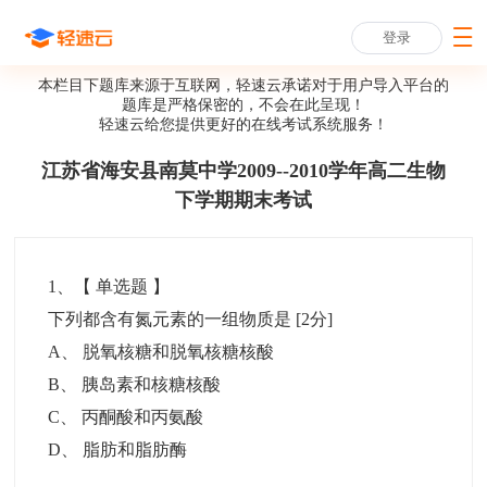
登录
本栏目下题库来源于互联网，轻速云承诺对于用户导入平台的
题库是严格保密的，不会在此呈现！
轻速云给您提供更好的
在线考试系统
服务！
江苏省海安县南莫中学2009--2010学年高二生物
下学期期末考试
1
、【
单选题
】
下列都含有氮元素的一组物质是
[2分]
A
、
脱氧核糖和脱氧核糖核酸
B
、
胰岛素和核糖核酸
C
、
丙酮酸和丙氨酸
D
、
脂肪和脂肪酶