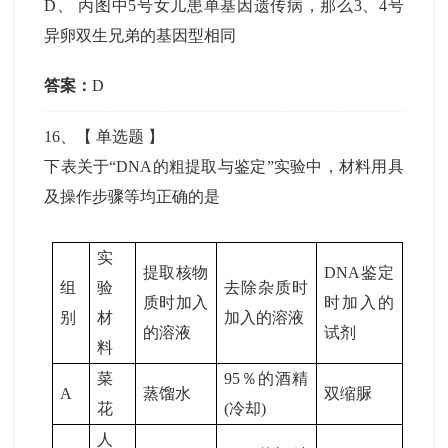
D
、
丙图中5号女儿患单基因遗传病，那么3、4号
异卵双生兄弟的基因型相同
答案：
D
16
、【
单选题
】
下表关于“DNA的粗提取与鉴定”实验中，材料用具
及操作步骤等均正确的是
实
提取核物
DNA鉴定
组
验
去除杂质时
质时加入
时加入的
别
材
加入的溶液
的溶液
试剂
料
菜
95％的酒精
A
蒸馏水
双缩脲
花
(冷却)
人