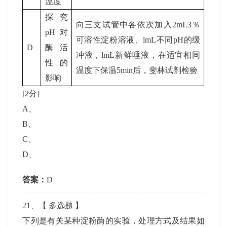
温度
探究
向三支试管中各依次加入2mL3％
pH对
可溶性淀粉溶液、lmL不同pH的缓
D
酶活
冲液，lmL新鲜唾液，在适宜相同
性的
温度下保温5min后，斐林试剂检验
影响
[2分]
A
、
B
、
C
、
D
、
答案：
D
21
、【
多选题
】
下列是有关某种淀粉酶的实验，处理方式及结果如