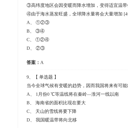
③高纬度地区会因变暖而降水增加，变得适宜温带
④由于海水蒸发旺盛，全球降水量将会大量增加
[
A
、
①②③
B
、
③④
C
、
①②④
D
、
②③
答案：
A
9
、【
单选题
】
当今全球气候有变暖的趋势，因而我国将来有可
A
、
1月份0 ℃等温线将在秦岭—淮河一线以南
B
、
海南省的面积比现在要大
C
、
天山的雪线将要下降
D
、
我国暖温带将向北移