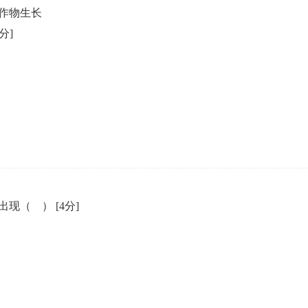
作物生长
4分]
能出现（ ）
[4分]