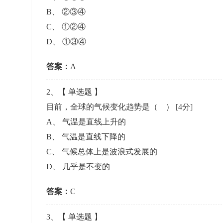
准考证管理
B
、
②③④
考试测验
刷题练习
C
、
①②④
电子证书
学生测验、员工考核、培训考试
题库刷题
D
、
①③④
答案：
题库系统
A
2
、【
单选题
】
统计分析
目前，全球的气候变化趋势是（ ）
[4分]
A
、
气温是直线上升的
B
、
气温是直线下降的
C
、
气候总体上是波浪式发展的
D
、
几乎是不变的
答案：
C
3
、【
单选题
】