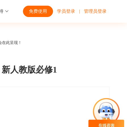
持
免费使用
学员登录
|
管理员登录
功能
行业解决方案
第三方平台
会在此呈现！
学校高校
开放平台
趣味化PK答题
企业微信
大规模在线考试解决方案
开放平台接口API调用文档说明
 新人教版必修1
互动答题
钉钉
制造行业
观和发展
员工培训体系解决方案
积分商城
飞书
个性化设置
零售行业
岗位人才培养解决方案