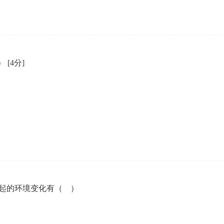
）
[4分]
起的环境变化有（ ）