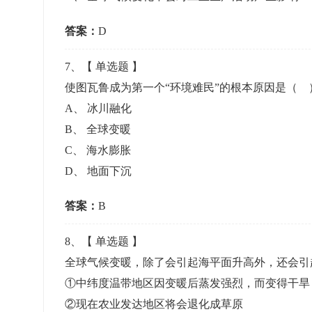
答案：
D
7
、【
单选题
】
使图瓦鲁成为第一个“环境难民”的根本原因是（ 
A
、
冰川融化
B
、
全球变暖
C
、
海水膨胀
D
、
地面下沉
答案：
B
8
、【
单选题
】
全球气候变暖，除了会引起海平面升高外，还会引
①中纬度温带地区因变暖后蒸发强烈，而变得干旱
②现在农业发达地区将会退化成草原