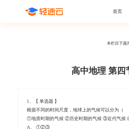
首页
场景解决方案
在线考试
支持
线上培训
本栏目下题
课程商城
题
精选优课助力学习
千道
新闻动态
线下考试
新员工培
快
在线考试系统
在线培训系
了解轻速云培训考试系统新闻资讯和
期中/期末考试、集中培训考试
搭建新员
快
公司动态
高中地理 第四
智能防作弊
学习地图
帮助中心
招聘考试
岗位培训
考
全面了解轻速云的使用方法和技巧
在线笔试、大型校招、社招
岗位学习
下
智能监考中心
知识付费
1
、【
单选题
】
根据不同的时间尺度，地球上的气候可以分为（ 
阅卷中心
互动社区
认证考试
知识店铺
①地质时期的气候 ②历史时期的气候 ③近代气侯
岗位认证、职业资格认证、技能考核认证
搭建专属
A
、
①②③