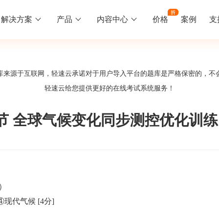
解决方案
产品
内容中心
价格
案例
支
线下培训
更多
库来源于互联网，轻速云承诺对于用户导入平台的题库是严格保密的，不
库中心
好题供您挑选
轻速云给您提供更好的
在线考试系统
服务！
训
速入门
知识竞赛
常见问题
统
线下培训班
工入职培训体系
速掌握轻速云组织培训考试的流程
党建活动、安全生产活动、协会竟赛
一些用户常见的使用问题
节 全球气候变化同步测控优化训练
报名管理系统
试客户端下载
期末考试
关于我们
地图、人才培养
载严肃考试专用客户端
在线考试考核提高考试管理效率
轻速云科技简介、核心价值
签到系统
历程
）
问卷系统
网课教育
 ④现代气候
[4分]
知识店铺、实现知识变现
直播打卡学习等功能让网课教育更灵活