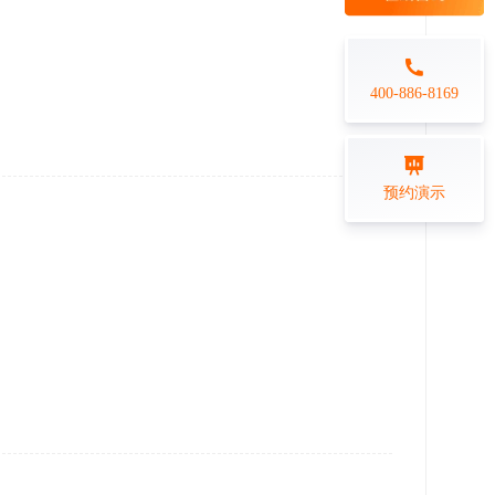
每日一练
金融行业
打卡学习
专业技能培训解决方案
400-886-8169
练习测评
预约演示
在线答题系统