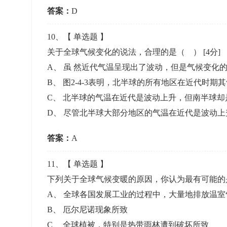
答案：
D
10
、【
单选题
】
关于全球气候变化的说法，合理的是（ ）
[4分]
A
、
虽 然近代气温呈现出了波动，但是气候变化
B
、
图2-4-3表明，北半球的所有地区在近代时期
C
、
北半球的气温在近代是波动上升，但南半球却
D
、
尽管北半球大部分地区的气温在近代是波动上
答案：
A
11
、【
单选题
】
下列关于全球气候变暖的原因，你认为最有可能
A
、
全球各国发展工业的过程中，大量地排放温室
B
、
厄尔尼诺现象所致
C
、
全球植被，特别是热带雨林遭到破坏所致