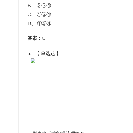
B
、
②③④
C
、
①③④
D
、
①②④
答案：
C
6
、【
单选题
】