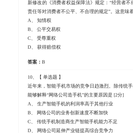
新修改的《消费者权益保障法》规定：“经营者不
责任等对消费者不公平、不合理的规定”。这意味着
A
、
知情权
B
、
公平交易权
C
、
受尊重权
D
、
获得赔偿权
答案：
B
10
、【
单选题
】
近年来，智能手机市场的竞争日趋激烈。除传统手
能够解释“网络公司造手机”的主要原因是
[2分]
A
、
生产智能手机的利润率高于其他行业
B
、
网络公司的业务创新速度不断加快
C
、
传统手机制造商生产智能手机能力不足
D
、
网络公司延伸产业链提高综合竞争力