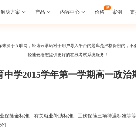
解决方案
产品
内容中心
价格
案例
支
线下培训
更多
库来源于互联网，轻速云承诺对于用户导入平台的题库是严格保密的，不
库中心
好题供您挑选
轻速云给您提供更好的
在线考试系统
服务！
训
速入门
知识竞赛
常见问题
统
线下培训班
工入职培训体系
速掌握轻速云组织培训考试的流程
党建活动、安全生产活动、协会竟赛
一些用户常见的使用问题
育中学2015学年第一学期高一政治
报名管理系统
试客户端下载
期末考试
关于我们
地图、人才培养
载严肃考试专用客户端
在线考试考核提高考试管理效率
轻速云科技简介、核心价值
签到系统
历程
失业保险金标准、有关就业补助标准、工伤保险三项待遇标准等等。
问卷系统
网课教育
2分]
知识店铺、实现知识变现
直播打卡学习等功能让网课教育更灵活