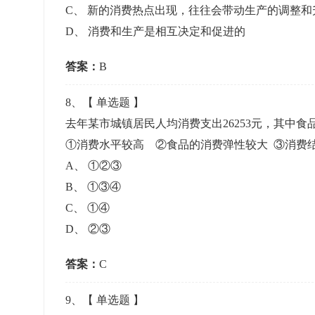
C
、
新的消费热点出现，往往会带动生产的调整和
D
、
消费和生产是相互决定和促进的
答案：
B
8
、【
单选题
】
去年某市城镇居民人均消费支出26253元，其中食品
①消费水平较高 ②食品的消费弹性较大 ③消费
A
、
①②③
B
、
①③④
C
、
①④
D
、
②③
答案：
C
9
、【
单选题
】