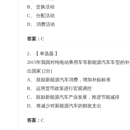
准考证管理
B
、
交换活动
考试测验
刷题练习
C
、
分配活动
电子证书
学生测验、员工考核、培训考试
题库刷题
D
、
消费活动
答案：
题库系统
C
2
、【
单选题
】
统计分析
2015年我国对纯电动乘用车等新能源汽车车型的
出国家
[2分]
A
、
鼓励新能源汽车消费，增加补贴标准
B
、
运用货币政策进行宏观调控
C
、
鼓励新能源汽车产业发展，推进节能减排
D
、
将减少对新能源汽车的财政支出
答案：
C