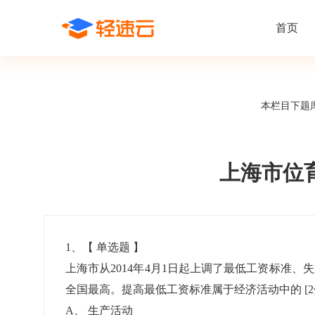
首页
场景解决方案
在线考试
支持
线上培训
本栏目下题
课程商城
题
精选优课助力学习
千道
新闻动态
线下考试
新员工培
快
在线考试系统
在线培训系
了解轻速云培训考试系统新闻资讯和
期中/期末考试、集中培训考试
搭建新员
快
公司动态
上海市位
智能防作弊
学习地图
帮助中心
招聘考试
岗位培训
考
全面了解轻速云的使用方法和技巧
在线笔试、大型校招、社招
岗位学习
下
智能监考中心
知识付费
1
、【
单选题
】
上海市从2014年4月1日起上调了最低工资标准、
阅卷中心
互动社区
认证考试
知识店铺
全国最高。提高最低工资标准属于经济活动中的
[
岗位认证、职业资格认证、技能考核认证
搭建专属
A
、
生产活动