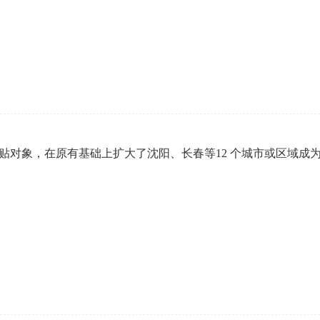
企业年会
、每日一练、打卡练习
组织企业年会闯关答题赢红包活动
补贴对象，在原有基础上扩大了沈阳、长春等12 个城市或区域