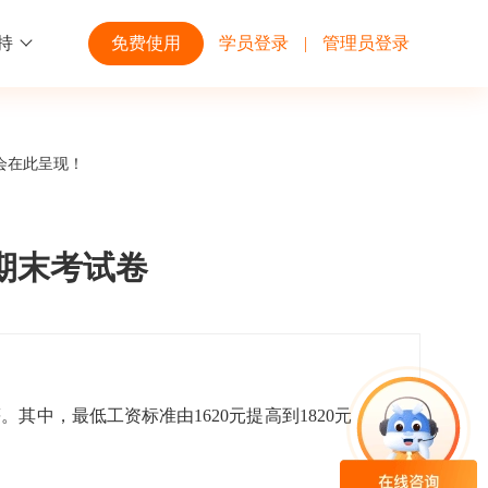
持
免费使用
学员登录
|
管理员登录
功能
行业解决方案
第三方平台
会在此呈现！
学校高校
开放平台
趣味化PK答题
企业微信
大规模在线考试解决方案
开放平台接口API调用文档说明
期末考试卷
互动答题
钉钉
制造行业
观和发展
员工培训体系解决方案
积分商城
飞书
其中，最低工资标准由1620元提高到1820元，为
个性化设置
零售行业
岗位人才培养解决方案