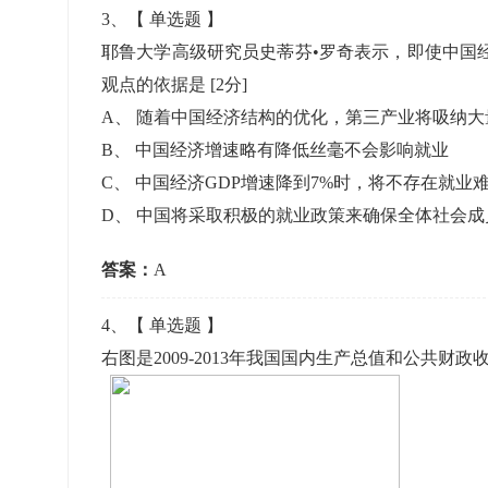
3
、【
单选题
】
耶鲁大学高级研究员史蒂芬•罗奇表示，即使中国
观点的依据是
[2分]
A
、
随着中国经济结构的优化，第三产业将吸纳大
B
、
中国经济增速略有降低丝毫不会影响就业
C
、
中国经济GDP增速降到7%时，将不存在就业
D
、
中国将采取积极的就业政策来确保全体社会成
答案：
A
4
、【
单选题
】
右图是2009-2013年我国国内生产总值和公共财