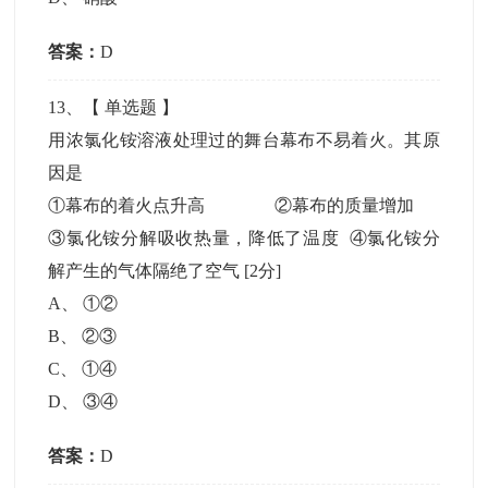
答案：
D
13
、【
单选题
】
用浓氯化铵溶液处理过的舞台幕布不易着火。其原
因是
①幕布的着火点升高 ②幕布的质量增加
③氯化铵分解吸收热量，降低了温度 ④氯化铵分
解产生的气体隔绝了空气
[2分]
A
、
①②
B
、
②③
C
、
①④
D
、
③④
答案：
D