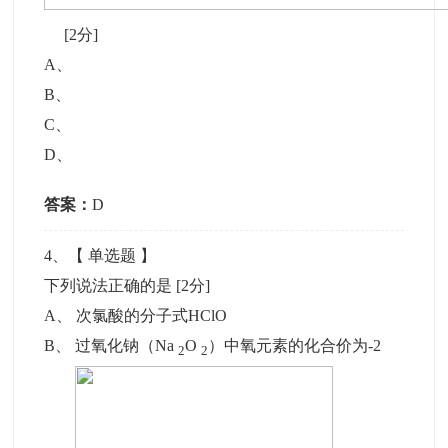
[2分]
A
、
B
、
C
、
D
、
答案：
D
4
、【
单选题
】
下列说法正确的是
[2分]
A
、
次氯酸的分子式HClO
B
、
过氧化钠（Na
O
）中氧元素的化合价为-2
2
2