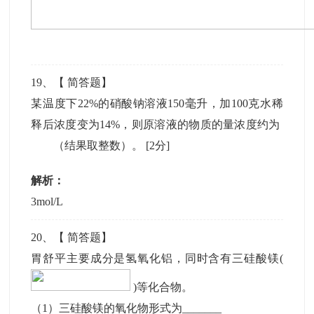
19
、【
简答题
】
某温度下22%的硝酸钠溶液150毫升，加100克水稀
释后浓度变为14%，则原溶液的物质的量浓度约为
（结果取整数）。
[2分]
解析：
3mol/L
20
、【
简答题
】
胃舒平主要成分是氢氧化铝，同时含有三硅酸镁(
)等化合物。
（1）三硅酸镁的氧化物形式为_______