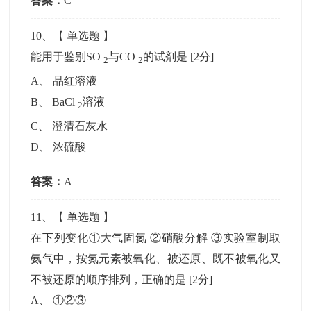
答案：
C
10
、【
单选题
】
能用于鉴别SO
与CO
的试剂是
[2分]
2
2
A
、
品红溶液
B
、
BaCl
溶液
2
C
、
澄清石灰水
D
、
浓硫酸
答案：
A
11
、【
单选题
】
在下列变化①大气固氮 ②硝酸分解 ③实验室制取
氨气中，按氮元素被氧化、被还原、既不被氧化又
不被还原的顺序排列，正确的是
[2分]
A
、
①②③