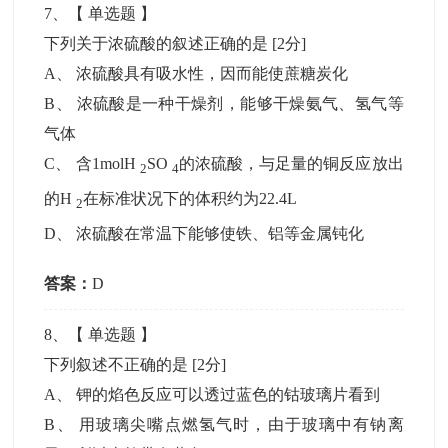
7
、【
单选题
】
下列关于浓硫酸的叙述正确的是
[2分]
A
、
浓硫酸具有吸水性，因而能使蔗糖炭化
B
、
浓硫酸是一种干燥剂，能够干燥氨气、氢气等
气体
C
、
含1molH
SO
的浓硫酸，与足量的铜反应放出
2
4
的H
在标准状况下的体积约为22.4L
2
D
、
浓硫酸在常温下能够使铁、铝等金属钝化
答案：
D
8
、【
单选题
】
下列叙述不正确的是
[2分]
A
、
钾的焰色反应可以透过蓝色的钴玻璃片看到
B
、
用玻璃尖嘴点燃氢气时，由于玻璃中有钠离