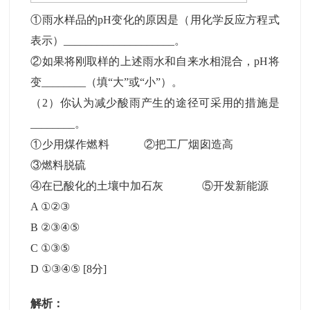
①雨水样品的pH变化的原因是（用化学反应方程式
表示）____________________。
②如果将刚取样的上述雨水和自来水相混合，pH将
变________（填“大”或“小”）。
（2）你认为减少酸雨产生的途径可采用的措施是
________。
①少用煤作燃料 ②把工厂烟囱造高
③燃料脱硫
④在已酸化的土壤中加石灰 ⑤开发新能源
A ①②③
B ②③④⑤
C ①③⑤
D ①③④⑤
[8分]
解析：