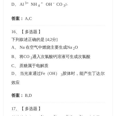
3+
+
-
D
、
Al
NH
OH
CO
2-
4
3
答案：
A,C
16
、【
多选题
】
下列叙述正确的是
[4;2分]
A
、
Na 在空气中燃烧主要生成Na
O
2
B
、
将CO
通入次氯酸钙溶液可生成次氯酸
2
C
、
蔗糖属于电解质
D
、
当光束通过Fe（OH）
胶体时，能产生丁达尔
3
效应
答案：
B,D
17
、【
多选题
】