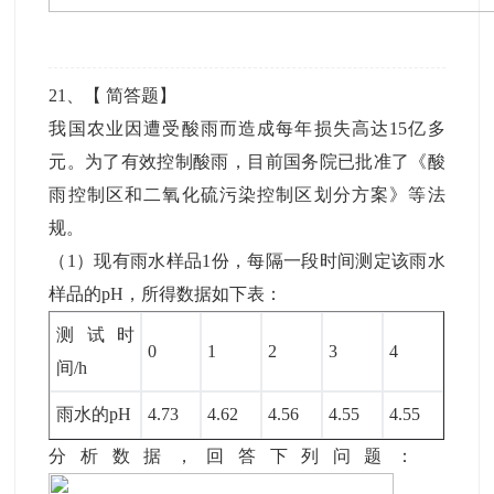
21
、【
简答题
】
我国农业因遭受酸雨而造成每年损失高达15亿多
元。为了有效控制酸雨，目前国务院已批准了《酸
雨控制区和二氧化硫污染控制区划分方案》等法
规。
（1）现有雨水样品1份，每隔一段时间测定该雨水
样品的pH，所得数据如下表：
测试时
0
1
2
3
4
间/h
雨水的pH
4.73
4.62
4.56
4.55
4.55
分析数据，回答下列问题：