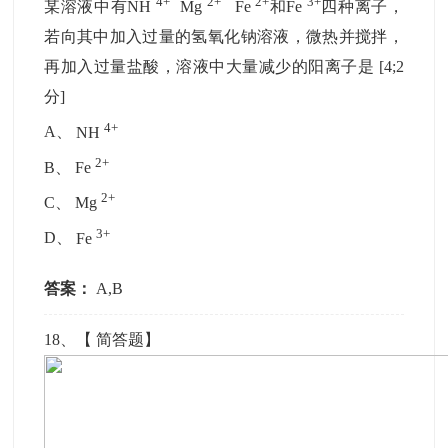
4+
2+
2+
3+
某溶液中有NH
Mg
Fe
和Fe
四种离子，
若向其中加入过量的氢氧化钠溶液，微热并搅拌，
再加入过量盐酸，溶液中大量减少的阳离子是
[4;2
分]
4+
A
、
NH
2+
B
、
Fe
2+
C
、
Mg
3+
D
、
Fe
答案：
A,B
18
、【
简答题
】