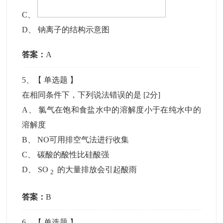
C
、
D
、
钠离子的结构示意图
答案：
A
5
、【
单选题
】
在相同条件下，下列说法错误的是
[2分]
A
、
氯气在饱和食盐水中的溶解度小于在纯水中的
溶解度
B
、
NO可用排空气法进行收集
C
、
碳酸的酸性比硅酸强
D
、
SO
的大量排放会引起酸雨
2
答案：
B
6
、【
单选题
】