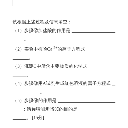
试根据上述过程及信息填空：
（1）步骤②加盐酸的作用是
____
。
2+
（2）实验中检验Ca
的离子方程式
___
。
（3）沉淀C中所含主要物质的化学式
。
（4）步骤⑧用A试剂生成红色溶液的离子方程式
___
。
（5）步骤⑨的作用是
_________ _
；请你猜测步骤⑩的目的是
。
[15分]