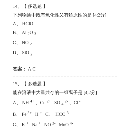
14
、【
多选题
】
下列物质中既有氧化性又有还原性的是
[4;2分]
A
、
HClO
B
、
Al
O
2
3
C
、
NO
2
D
、
SiO
2
答案：
A,C
15
、【
多选题
】
能在溶液中大量共存的一组离子是
[4;2分]
4+
2+
2-
-
A
、
NH
、Cu
SO
、Cl
4
3+
+
-
3-
B
、
Fe
H
Cl
HCO
+
+
3-
4-
C
、
K
Na
NO
MnO