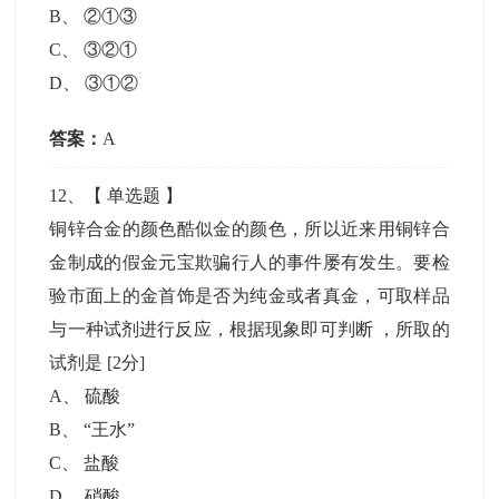
B
、
②①③
C
、
③②①
D
、
③①②
答案：
A
12
、【
单选题
】
铜锌合金的颜色酷似金的颜色，所以近来用铜锌合
金制成的假金元宝欺骗行人的事件屡有发生。要检
验市面上的金首饰是否为纯金或者真金，可取样品
与一种试剂进行反应，根据现象即可判断 ，所取的
试剂是
[2分]
A
、
硫酸
B
、
“王水”
C
、
盐酸
D
、
硝酸