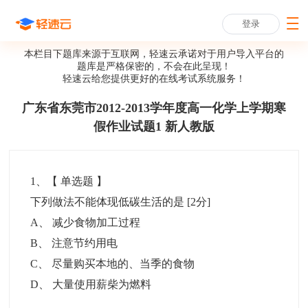
登录
本栏目下题库来源于互联网，轻速云承诺对于用户导入平台的
题库是严格保密的，不会在此呈现！
轻速云给您提供更好的
在线考试系统
服务！
广东省东莞市2012-2013学年度高一化学上学期寒
假作业试题1 新人教版
1
、【
单选题
】
下列做法不能体现低碳生活的是
[2分]
A
、
减少食物加工过程
B
、
注意节约用电
C
、
尽量购买本地的、当季的食物
D
、
大量使用薪柴为燃料