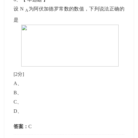
设 N
为阿伏加德罗常数的数值，下列说法正确的
A
是
[2分]
A
、
B
、
C
、
D
、
答案：
C