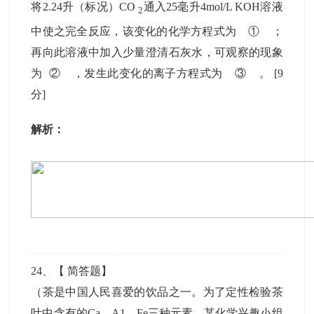
将2.24升（标况）CO
通入25毫升4mol/L KOH溶液
2
中使之完全反应，该变化的化学方程式为 ① ；
再向此溶液中加入少量澄清石灰水，可观察的现象
为 ② ，发生此变化的离子方程式为 ③ 。
[9
分]
解析：
24
、【
简答题
】
（茶是中国人民喜爱的饮品之一。为了定性检验茶
叶中含有的Ca、A1、Fe三种元素，某化学兴趣小组