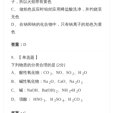
子，所以火焰带有黄色
C
、
做焰色反应时铂丝应用稀盐酸洗净，并灼烧至
无色
D
、
在钠和钠的化合物中，只有钠离子的焰色为黄
色
答案：
D
9
、【
单选题
】
下列物质的分类合理的是
[2分]
A
、
酸性氧化物：CO
、NO、SO
、H
O
2
2
2
B
、
碱性氧化物：Na
O、CaO、Na
O
2
2
2
C
、
碱：NaOH、Ba(OH)
、NH
•H
O
2
3
2
D
、
强酸： HNO
、 H
SO
、H
CO
3
2
4
2
3